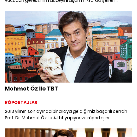
vücudun gereksinim düzeyini aşan miktarda şekerli
yiyeceklerin, karaciğer ve kasta depolandıktan sonraki
kısmını yağ olarak depolayan bir hormondur.
Mehmet Öz İle TBT
RÖPORTAJLAR
2013 yılının son ayında bir araya geldiğimiz başarılı cerrah
Prof. Dr. Mehmet Öz ile #tbt yapıyor ve röportajını
hatırlıyoruz.