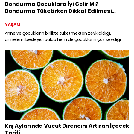
Dondurma Çocuklara İyi Gelir Mi?
Dondurma Tüketirken Dikkat Edilmesi
Gerekenler
YAŞAM
Anne ve çocukların birlikte tüketmekten zevk aldığı,
annelerin besleyici bulup hem de çocukların çok sevdiği
dondurma Beslenme Uzmanı olarak önerdiğim doğru
atıştırmalıklardan biridir.
Kış Aylarında Vücut Direncini Artıran İçecek
Tarifi