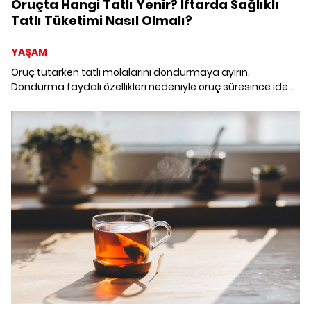
Oruçta Hangi Tatlı Yenir? İftarda Sağlıklı
Tatlı Tüketimi Nasıl Olmalı?
YAŞAM
Oruç tutarken tatlı molalarını dondurmaya ayırın.
Dondurma faydalı özellikleri nedeniyle oruç süresince ideal
tatlı. Menünüzde dondurmaya içerdiği vitamin, mineral
yoğunluğu ve kilo kontrolüne yardımcı olma özelliği
sayesinde yer vermeniz sağlıklı olacaktır.