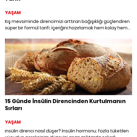
YAŞAM
Kış mevsiminde direncimizi arttıran bağışıklığı güçlendiren
süper bir formül tarifi. İçeriğini hazırlamak hem kolay hem
de etkisi çok yüksek. Haftalık kürler halinde sabah
kahvaltından veya akşam yemeğini bitirdikten sonra
içebilirsiniz.
15 Günde İnsülin Direncinden Kurtulmanın
Sırları
YAŞAM
insülin direnci nasıl düşer? İnsülin hormonu; fazla tüketilen