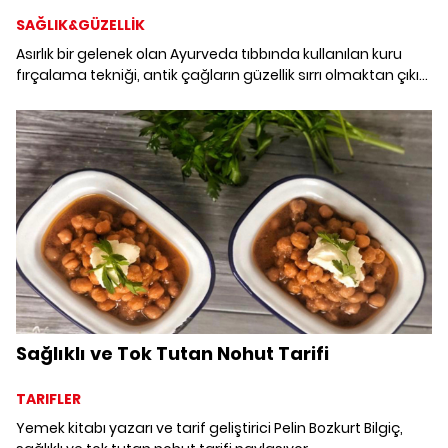
SAĞLIK&GÜZELLİK
Asırlık bir gelenek olan Ayurveda tıbbında kullanılan kuru
fırçalama tekniği, antik çağların güzellik sırrı olmaktan çıkıp
günümüz cilt bakım uygulamalarının vazgeçilmez
unsurlarından birine dönüştü. Kuru fırçalama tekniği
lenfatik sistemi uyarmadan selülit görünümünü
azaltmaya, cilde esneklik kazandırmadan kolajeni
artırmaya kadar vücuda sayısız fayda sağlıyor. Kuru
fırçalama tekniği hakkında bilmeniz gerekenleri derledik.
Sağlıklı ve Tok Tutan Nohut Tarifi
TARIFLER
Yemek kitabı yazarı ve tarif geliştirici Pelin Bozkurt Bilgiç,