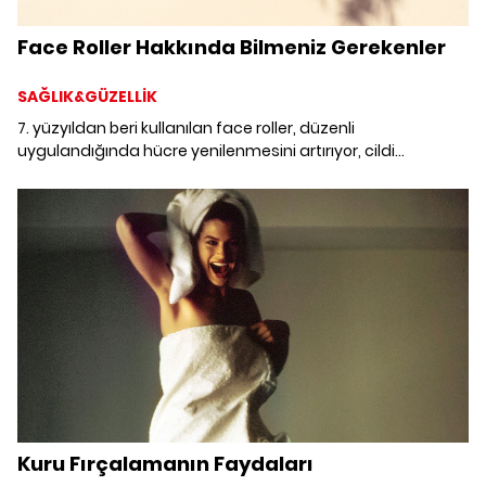
Face Roller Hakkında Bilmeniz Gerekenler
SAĞLIK&GÜZELLİK
7. yüzyıldan beri kullanılan face roller, düzenli
uygulandığında hücre yenilenmesini artırıyor, cildi
sıkılaştırıyor ve cilde daha parlak bir görünüm kazanmaya
yardımcı oluyor. Face roller nasıl kullanılır, face roller'ın
faydaları nelerdir araştırdık.
Kuru Fırçalamanın Faydaları