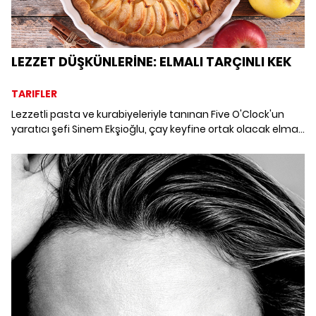
LEZZET DÜŞKÜNLERİNE: ELMALI TARÇINLI KEK
TARIFLER
Lezzetli pasta ve kurabiyeleriyle tanınan Five O'Clock'un
yaratıcı şefi Sinem Ekşioğlu, çay keyfine ortak olacak elmalı
tarçınlı bir kek tarifini ALEM okurları ile paylaştı.