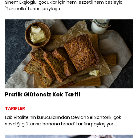
Sinem Ekşioğlu, çocuklar için hem lezzetli hem besleyici
'Tahinella' tarifini paylaştı.
Pratik Glütensiz Kek Tarifi
TARIFLER
Lab Vitalite'nin kurucularından Ceylan Sel Sohtorik, çok
sevdiği glütensiz banana bread' tarifini paylaşıyor.
Glütensiz Kek Nasıl Yapılır? Sağlıklı ve pratik Glütensiz Kek
Tarifi.