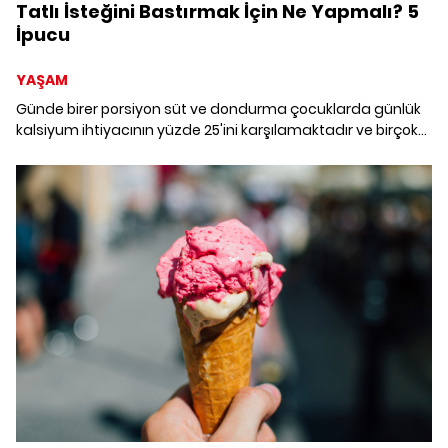
Tatlı İsteğini Bastırmak İçin Ne Yapmalı? 5
İpucu
YAŞAM
Günde birer porsiyon süt ve dondurma çocuklarda günlük
kalsiyum ihtiyacının yüzde 25'ini karşılamaktadır ve birçok
tatlı çeşidine göre de daha az kalori içerir. Mesela 100 gram
baklava 430, sütlü çikolata 550 kalori iken meyveli ya da
diğer dondurma çeşitleri maksimum 200 kalori kadar
vücuda enerji verirler.