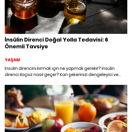
İnsülin Direnci Doğal Yolla Tedavisi: 6
Önemli Tavsiye
YAŞAM
İnsülin direncini kırmak için ne yapmak gerekir? İnsülin
direnci ilaçsız nasıl geçer? Kan şekerinizi dengeleyici ve
beslenmenizde dikkat etmeniz gereken püf noktalarını
Diyetisyen Zeynep Çapay paylaştı. Evde doğal yöntemlerle
insülin direnci nasıl düşürülür?