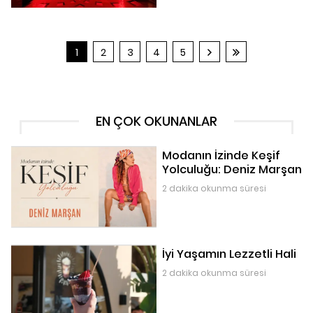
1
2
3
4
5
EN ÇOK OKUNANLAR
Modanın İzinde Keşif
Yolculuğu: Deniz Marşan
2 dakika okunma süresi
İyi Yaşamın Lezzetli Hali
2 dakika okunma süresi