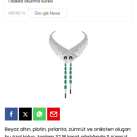
1 dakika okunma süresi
ABONE OL
Beyaz altın, platin, pırlanta, zümrüt ve oniksten oluşan
bu özel kolye; toplam 37,18 karat ağırlığında 11 zümrüt