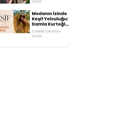
süresi
Modanın İzinde
Keşif Yolculuğu:
Damla Kurtoğlu
Akgönenç
2 dakika okunma
süresi