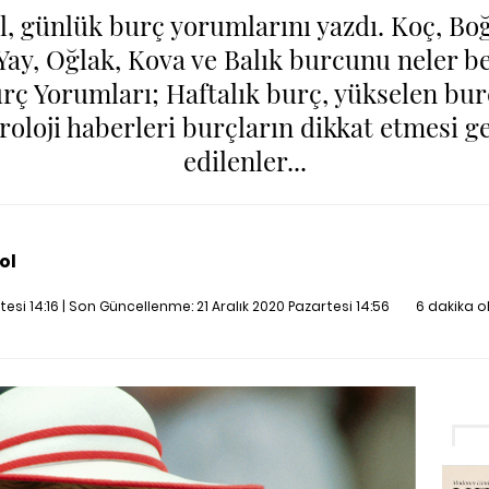
l, günlük burç yorumlarını yazdı. Koç, Boğa
 Yay, Oğlak, Kova ve Balık burcunu neler be
rç Yorumları; Haftalık burç, yükselen bu
stroloji haberleri burçların dikkat etmesi 
edilenler...
ol
rtesi 14:16 | Son Güncellenme:
21 Aralık 2020 Pazartesi 14:56
6 dakika 