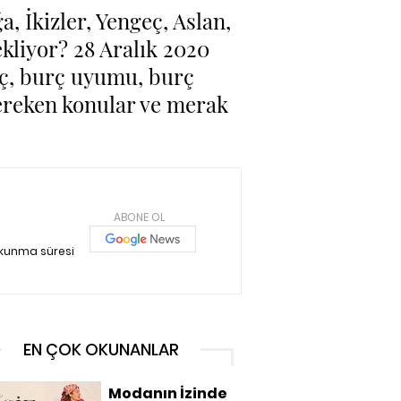
, İkizler, Yengeç, Aslan,
kliyor? 28 Aralık 2020
rç, burç uyumu, burç
gereken konular ve merak
ABONE OL
okunma süresi
EN ÇOK OKUNANLAR
Modanın İzinde