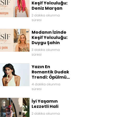
Keşif Yolculuğu:
Deniz Marşan
2 dakika okunma
süresi
Modanın İzinde
Keşif Yolculuğu:
Duygu Şahin
3 dakika okunma
süresi
Yazın En
Romantik Dudak
Trendi: Öpülmüş
Dudaklar
4 dakika okunma
süresi
İyi Yaşamın
Lezzetli Hali
2 dakika okunma