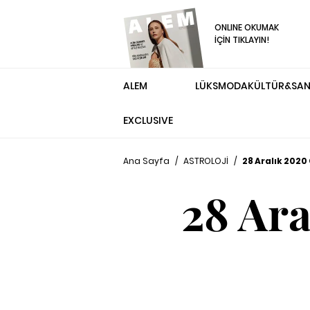
ONLINE OKUMAK
İÇİN TIKLAYIN!
ALEM
LÜKS
MODA
KÜLTÜR&SA
EXCLUSIVE
Ana Sayfa
/
ASTROLOJİ
/
28 Aralık 2020
28 Ar