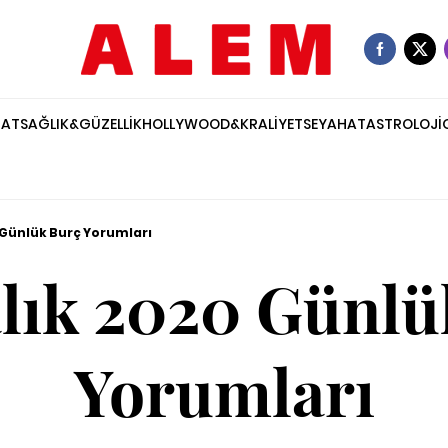
NAT
SAĞLIK&GÜZELLİK
HOLLYWOOD&KRALİYET
SEYAHAT
ASTROLOJİ
 Günlük Burç Yorumları
alık 2020 Günlü
Yorumları