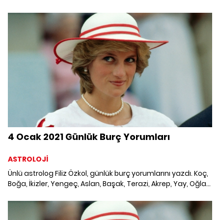
Kova ve Balık burcunu neler bekliyor? 2 Ocak 2021 Cumartesi
Günlük Burç Yorumları; Haftalık burç, yükselen burç, burç
uyumu, burç özellikleri ve günlük astroloji haberleri burçların
dikkat etmesi gereken konular ve merak edilenler...
4 Ocak 2021 Günlük Burç Yorumları
ASTROLOJİ
Ünlü astrolog Filiz Özkol, günlük burç yorumlarını yazdı. Koç,
Boğa, İkizler, Yengeç, Aslan, Başak, Terazi, Akrep, Yay, Oğlak,
Kova ve Balık burcunu neler bekliyor? 4 Ocak 2021 Pazartesi
Günlük Burç Yorumları; Haftalık burç, yükselen burç, burç
uyumu, burç özellikleri ve günlük astroloji haberleri burçların