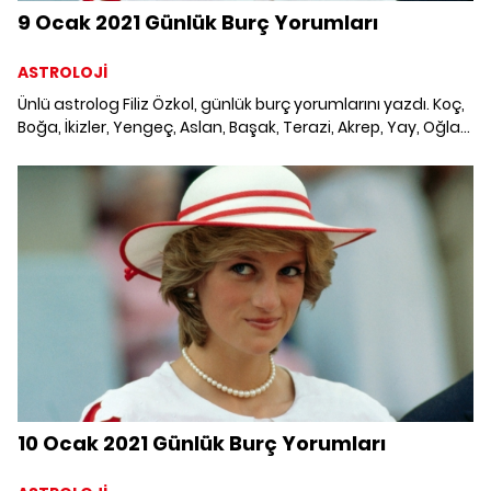
9 Ocak 2021 Günlük Burç Yorumları
ASTROLOJİ
Ünlü astrolog Filiz Özkol, günlük burç yorumlarını yazdı. Koç,
Boğa, İkizler, Yengeç, Aslan, Başak, Terazi, Akrep, Yay, Oğlak,
Kova ve Balık burcunu neler bekliyor? 9 Ocak 2021 Cumartesi
Günlük Burç Yorumları; Haftalık burç, yükselen burç, burç
uyumu, burç özellikleri ve günlük astroloji haberleri burçların
dikkat etmesi gereken konular ve merak edilenler...
10 Ocak 2021 Günlük Burç Yorumları