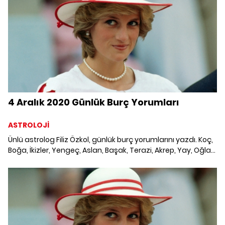
4 Aralık 2020 Günlük Burç Yorumları
ASTROLOJİ
Ünlü astrolog Filiz Özkol, günlük burç yorumlarını yazdı. Koç,
Boğa, İkizler, Yengeç, Aslan, Başak, Terazi, Akrep, Yay, Oğlak,
Kova ve Balık burcunu neler bekliyor? 4 Aralık 2020 Günlük
Burç Yorumları; Haftalık burç, yükselen burç, burç uyumu,
burç özellikleri ve günlük astroloji haberleri burçların dikkat
etmesi gereken konular ve merak edilenler...