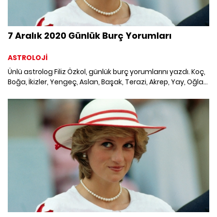
7 Aralık 2020 Günlük Burç Yorumları
ASTROLOJİ
Ünlü astrolog Filiz Özkol, günlük burç yorumlarını yazdı. Koç,
Boğa, İkizler, Yengeç, Aslan, Başak, Terazi, Akrep, Yay, Oğlak,
Kova ve Balık burcunu neler bekliyor? 7 Aralık 2020 Günlük
Burç Yorumları; Haftalık burç, yükselen burç, burç uyumu,
burç özellikleri ve günlük astroloji haberleri burçların dikkat
etmesi gereken konular ve merak edilenler...