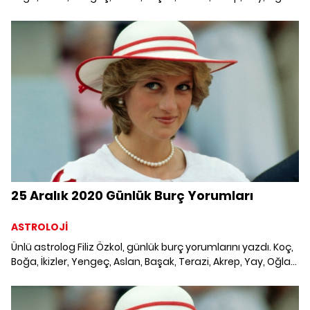
Kova ve Balık burcunu neler bekliyor? 24 Aralık 2020
Perşembe Günlük Burç Yorumları; Haftalık burç, yükselen
burç, burç uyumu, burç özellikleri ve günlük astroloji
haberleri burçların dikkat etmesi gereken konular ve merak
edilenler...
25 Aralık 2020 Günlük Burç Yorumları
ASTROLOJİ
Ünlü astrolog Filiz Özkol, günlük burç yorumlarını yazdı. Koç,
Boğa, İkizler, Yengeç, Aslan, Başak, Terazi, Akrep, Yay, Oğlak,
Kova ve Balık burcunu neler bekliyor? 25 Aralık 2020 Cuma
Günlük Burç Yorumları; Haftalık burç, yükselen burç, burç
uyumu, burç özellikleri ve günlük astroloji haberleri burçların