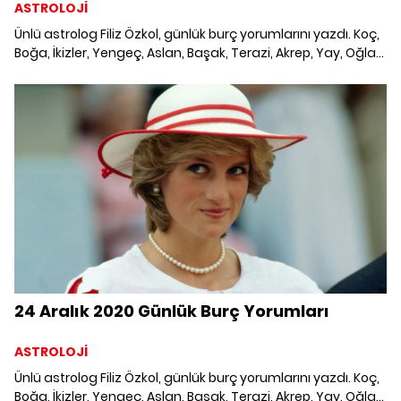
ASTROLOJİ
Ünlü astrolog Filiz Özkol, günlük burç yorumlarını yazdı. Koç,
Boğa, İkizler, Yengeç, Aslan, Başak, Terazi, Akrep, Yay, Oğlak,
Kova ve Balık burcunu neler bekliyor? 23 Aralık 2020
Çarşamba Günlük Burç Yorumları; Haftalık burç, yükselen
burç, burç uyumu, burç özellikleri ve günlük astroloji
haberleri burçların dikkat etmesi gereken konular ve merak
edilenler...
24 Aralık 2020 Günlük Burç Yorumları
ASTROLOJİ
Ünlü astrolog Filiz Özkol, günlük burç yorumlarını yazdı. Koç,
Boğa, İkizler, Yengeç, Aslan, Başak, Terazi, Akrep, Yay, Oğlak,