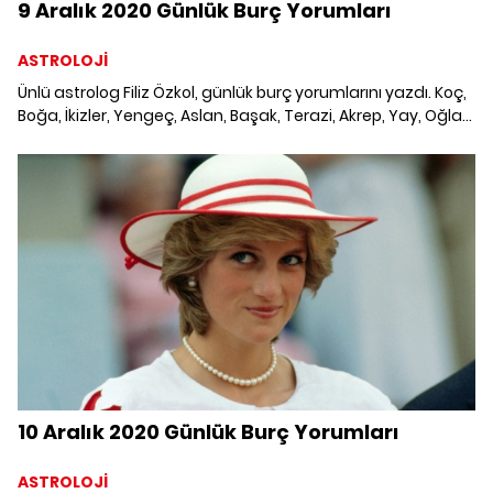
9 Aralık 2020 Günlük Burç Yorumları
ASTROLOJİ
Ünlü astrolog Filiz Özkol, günlük burç yorumlarını yazdı. Koç,
Boğa, İkizler, Yengeç, Aslan, Başak, Terazi, Akrep, Yay, Oğlak,
Kova ve Balık burcunu neler bekliyor? 9 Aralık 2020 Günlük
Burç Yorumları; Haftalık burç, yükselen burç, burç uyumu,
burç özellikleri ve günlük astroloji haberleri burçların dikkat
etmesi gereken konular ve merak edilenler...
10 Aralık 2020 Günlük Burç Yorumları
ASTROLOJİ