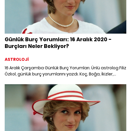
Günlük Burç Yorumları: 16 Aralık 2020 -
Burçları Neler Bekliyor?
ASTROLOJİ
16 Aralık Çarşamba Günlük Burç Yorumları. Ünlü astrolog Filiz
Özkol, günlük burç yorumlarını yazdı. Koç, Boğa, İkizler,
Yengeç, Aslan, Başak, Terazi, Akrep, Yay, Oğlak, Kova ve
Balık burcunu neler bekliyor? 16 Aralık 2020 Günlük Burç
Yorumları; Haftalık burç, yükselen burç, burç uyumu, burç
özellikleri ve günlük astroloji haberleri burçların dikkat
etmesi gereken konular ve merak edilenler...