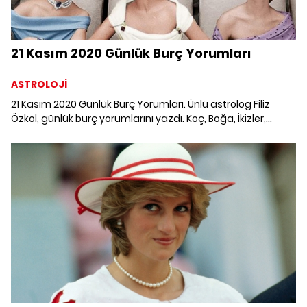
21 Kasım 2020 Günlük Burç Yorumları
ASTROLOJİ
21 Kasım 2020 Günlük Burç Yorumları. Ünlü astrolog Filiz
Özkol, günlük burç yorumlarını yazdı. Koç, Boğa, İkizler,
Yengeç, Aslan, Başak, Terazi, Akrep, Yay, Oğlak, Kova ve
Balık burcunu 21 Kasım'da neler bekliyor?