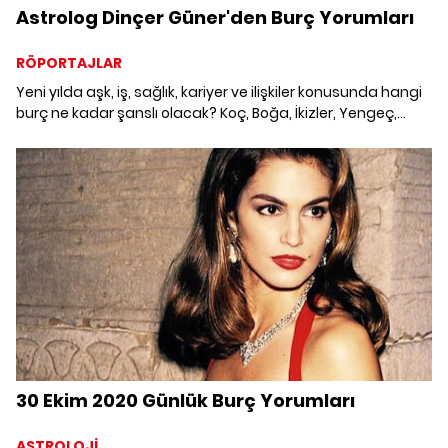
Astrolog Dinçer Güner'den Burç Yorumları
RÖPORTAJLAR
Yeni yılda aşk, iş, sağlık, kariyer ve ilişkiler konusunda hangi
burç ne kadar şanslı olacak? Koç, Boğa, İkizler, Yengeç,
Aslan, Başak, Terazi, Akrep, Yay, Oğlak, Kova ve Balık
burçlarının yeni yılda aile, aşk, iş ve günlük hayatlarında
neler yaşanacak? Ünlü astrolog Dinçer Güner'den yeni yıla
dair bakın neler öğrendik...
30 Ekim 2020 Günlük Burç Yorumları
ASTROLOJİ