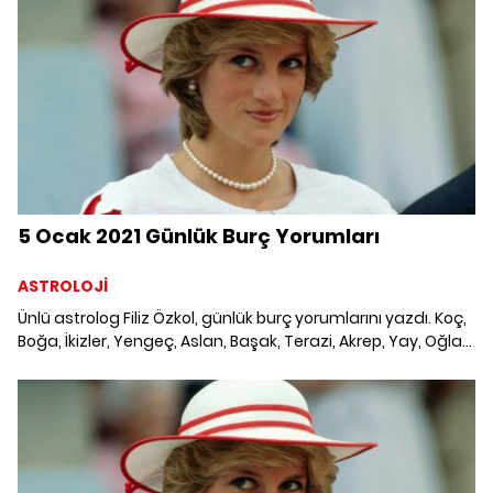
dikkat etmesi gereken konular ve merak edilenler...
5 Ocak 2021 Günlük Burç Yorumları
ASTROLOJİ
Ünlü astrolog Filiz Özkol, günlük burç yorumlarını yazdı. Koç,
Boğa, İkizler, Yengeç, Aslan, Başak, Terazi, Akrep, Yay, Oğlak,
Kova ve Balık burcunu neler bekliyor? 5 Ocak 2021 Salı Günlük
Burç Yorumları; Haftalık burç, yükselen burç, burç uyumu,
burç özellikleri ve günlük astroloji haberleri burçların dikkat
etmesi gereken konular ve merak edilenler...