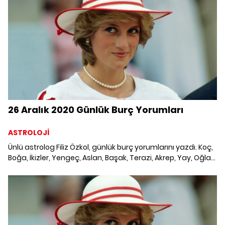
dikkat etmesi gereken konular ve merak edilenler...
26 Aralık 2020 Günlük Burç Yorumları
ASTROLOJİ
Ünlü astrolog Filiz Özkol, günlük burç yorumlarını yazdı. Koç,
Boğa, İkizler, Yengeç, Aslan, Başak, Terazi, Akrep, Yay, Oğlak,
Kova ve Balık burcunu neler bekliyor? 26 Aralık 2020
Cumartesi Günlük Burç Yorumları; Haftalık burç, yükselen
burç, burç uyumu, burç özellikleri ve günlük astroloji
haberleri burçların dikkat etmesi gereken konular ve merak
edilenler...