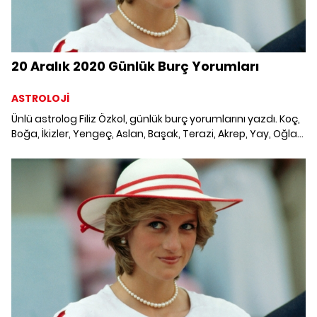
20 Aralık 2020 Günlük Burç Yorumları
ASTROLOJİ
Ünlü astrolog Filiz Özkol, günlük burç yorumlarını yazdı. Koç,
Boğa, İkizler, Yengeç, Aslan, Başak, Terazi, Akrep, Yay, Oğlak,
Kova ve Balık burcunu neler bekliyor? 20 Aralık 2020 Pazar
Günlük Burç Yorumları; Haftalık burç, yükselen burç, burç
uyumu, burç özellikleri ve günlük astroloji haberleri burçların
dikkat etmesi gereken konular ve merak edilenler...