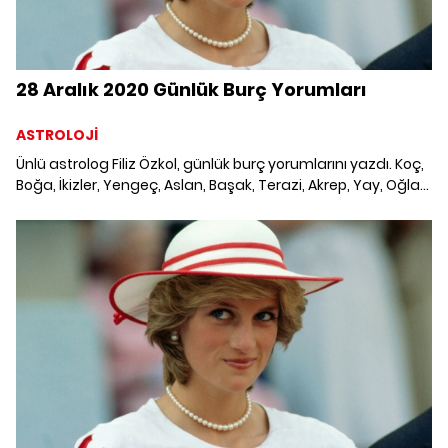
28 Aralık 2020 Günlük Burç Yorumları
ASTROLOJİ
Ünlü astrolog Filiz Özkol, günlük burç yorumlarını yazdı. Koç,
Boğa, İkizler, Yengeç, Aslan, Başak, Terazi, Akrep, Yay, Oğlak,
Kova ve Balık burcunu neler bekliyor? 28 Aralık 2020
Pazartesi Günlük Burç Yorumları; Haftalık burç, yükselen
burç, burç uyumu, burç özellikleri ve günlük astroloji
haberleri burçların dikkat etmesi gereken konular ve merak
edilenler...