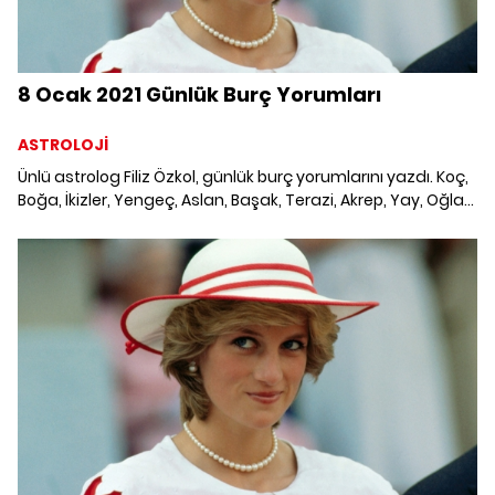
8 Ocak 2021 Günlük Burç Yorumları
ASTROLOJİ
Ünlü astrolog Filiz Özkol, günlük burç yorumlarını yazdı. Koç,
Boğa, İkizler, Yengeç, Aslan, Başak, Terazi, Akrep, Yay, Oğlak,
Kova ve Balık burcunu neler bekliyor? 8 Ocak 2021 Cuma
Günlük Burç Yorumları; Haftalık burç, yükselen burç, burç
uyumu, burç özellikleri ve günlük astroloji haberleri burçların
dikkat etmesi gereken konular ve merak edilenler...