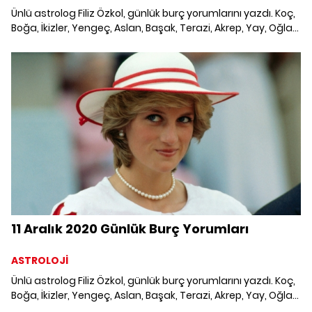
Ünlü astrolog Filiz Özkol, günlük burç yorumlarını yazdı. Koç,
Boğa, İkizler, Yengeç, Aslan, Başak, Terazi, Akrep, Yay, Oğlak,
Kova ve Balık burcunu neler bekliyor? 10 Aralık 2020 Günlük
Burç Yorumları; Haftalık burç, yükselen burç, burç uyumu,
burç özellikleri ve günlük astroloji haberleri burçların dikkat
etmesi gereken konular ve merak edilenler...
11 Aralık 2020 Günlük Burç Yorumları
ASTROLOJİ
Ünlü astrolog Filiz Özkol, günlük burç yorumlarını yazdı. Koç,
Boğa, İkizler, Yengeç, Aslan, Başak, Terazi, Akrep, Yay, Oğlak,
Kova ve Balık burcunu neler bekliyor? 11 Aralık 2020 Günlük