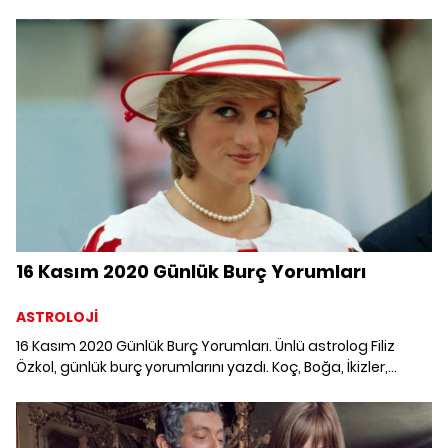
Yengeç, Aslan, Başak, Terazi, Akrep, Yay, Oğlak, Kova ve
Balık burcunu 7 Kasım'da neler bekliyor?
16 Kasım 2020 Günlük Burç Yorumları
ASTROLOJİ
16 Kasım 2020 Günlük Burç Yorumları. Ünlü astrolog Filiz
Özkol, günlük burç yorumlarını yazdı. Koç, Boğa, İkizler,
Yengeç, Aslan, Başak, Terazi, Akrep, Yay, Oğlak, Kova ve
Balık burcunu 16 Kasım'da neler bekliyor?