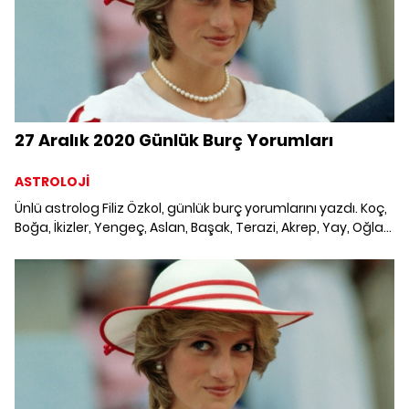
27 Aralık 2020 Günlük Burç Yorumları
ASTROLOJİ
Ünlü astrolog Filiz Özkol, günlük burç yorumlarını yazdı. Koç,
Boğa, İkizler, Yengeç, Aslan, Başak, Terazi, Akrep, Yay, Oğlak,
Kova ve Balık burcunu neler bekliyor? 27 Aralık 2020 Pazar
Günlük Burç Yorumları; Haftalık burç, yükselen burç, burç
uyumu, burç özellikleri ve günlük astroloji haberleri burçların
dikkat etmesi gereken konular ve merak edilenler...