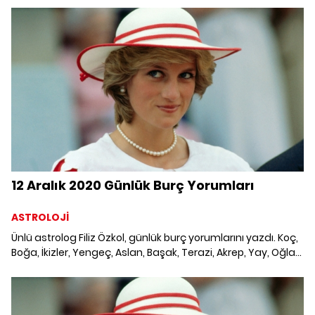
Burç Yorumları; Haftalık burç, yükselen burç, burç uyumu,
burç özellikleri ve günlük astroloji haberleri burçların dikkat
etmesi gereken konular ve merak edilenler...
12 Aralık 2020 Günlük Burç Yorumları
ASTROLOJİ
Ünlü astrolog Filiz Özkol, günlük burç yorumlarını yazdı. Koç,
Boğa, İkizler, Yengeç, Aslan, Başak, Terazi, Akrep, Yay, Oğlak,
Kova ve Balık burcunu neler bekliyor? 12 Aralık 2020 Günlük
Burç Yorumları; Haftalık burç, yükselen burç, burç uyumu,
burç özellikleri ve günlük astroloji haberleri burçların dikkat
etmesi gereken konular ve merak edilenler...