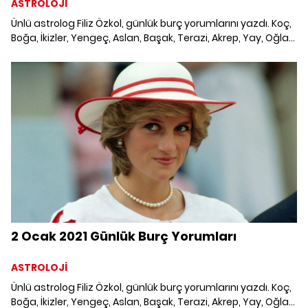
ASTROLOJİ
Ünlü astrolog Filiz Özkol, günlük burç yorumlarını yazdı. Koç,
Boğa, İkizler, Yengeç, Aslan, Başak, Terazi, Akrep, Yay, Oğlak,
Kova ve Balık burcunu neler bekliyor? 1 Ocak 2021 Cuma
Günlük Burç Yorumları; Haftalık burç, yükselen burç, burç
uyumu, burç özellikleri ve günlük astroloji haberleri burçların
dikkat etmesi gereken konular ve merak edilenler...
2 Ocak 2021 Günlük Burç Yorumları
ASTROLOJİ
Ünlü astrolog Filiz Özkol, günlük burç yorumlarını yazdı. Koç,
Boğa, İkizler, Yengeç, Aslan, Başak, Terazi, Akrep, Yay, Oğlak,