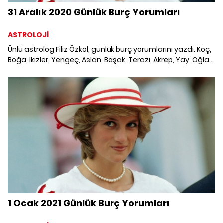
31 Aralık 2020 Günlük Burç Yorumları
ASTROLOJİ
Ünlü astrolog Filiz Özkol, günlük burç yorumlarını yazdı. Koç,
Boğa, İkizler, Yengeç, Aslan, Başak, Terazi, Akrep, Yay, Oğlak,
Kova ve Balık burcunu neler bekliyor? 31 Aralık 2020
Perşembe Günlük Burç Yorumları; Haftalık burç, yükselen
burç, burç uyumu, burç özellikleri ve günlük astroloji
haberleri burçların dikkat etmesi gereken konular ve merak
edilenler...
1 Ocak 2021 Günlük Burç Yorumları