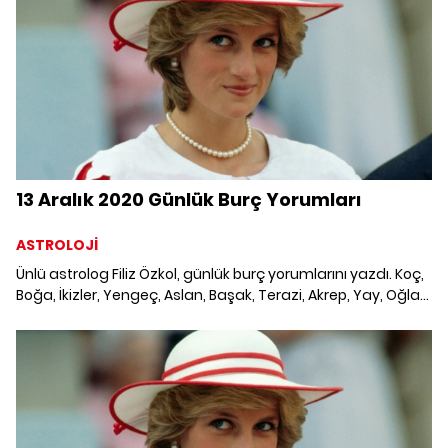
13 Aralık 2020 Günlük Burç Yorumları
ASTROLOJİ
Ünlü astrolog Filiz Özkol, günlük burç yorumlarını yazdı. Koç,
Boğa, İkizler, Yengeç, Aslan, Başak, Terazi, Akrep, Yay, Oğlak,
Kova ve Balık burcunu neler bekliyor? 13 Aralık 2020 Günlük
Burç Yorumları; Haftalık burç, yükselen burç, burç uyumu,
burç özellikleri ve günlük astroloji haberleri burçların dikkat
etmesi gereken konular ve merak edilenler...