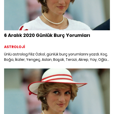
6 Aralık 2020 Günlük Burç Yorumları
ASTROLOJİ
Ünlü astrolog Filiz Özkol, günlük burç yorumlarını yazdı. Koç,
Boğa, İkizler, Yengeç, Aslan, Başak, Terazi, Akrep, Yay, Oğlak,
Kova ve Balık burcunu neler bekliyor? 6 Aralık 2020 Günlük
Burç Yorumları; Haftalık burç, yükselen burç, burç uyumu,
burç özellikleri ve günlük astroloji haberleri burçların dikkat
etmesi gereken konular ve merak edilenler...