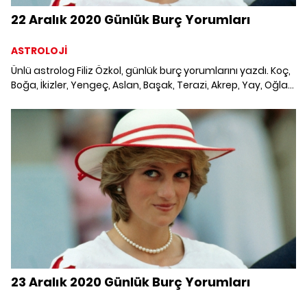
22 Aralık 2020 Günlük Burç Yorumları
ASTROLOJİ
Ünlü astrolog Filiz Özkol, günlük burç yorumlarını yazdı. Koç,
Boğa, İkizler, Yengeç, Aslan, Başak, Terazi, Akrep, Yay, Oğlak,
Kova ve Balık burcunu neler bekliyor? 22 Aralık 2020 Salı
Günlük Burç Yorumları; Haftalık burç, yükselen burç, burç
uyumu, burç özellikleri ve günlük astroloji haberleri burçların
dikkat etmesi gereken konular ve merak edilenler...
23 Aralık 2020 Günlük Burç Yorumları