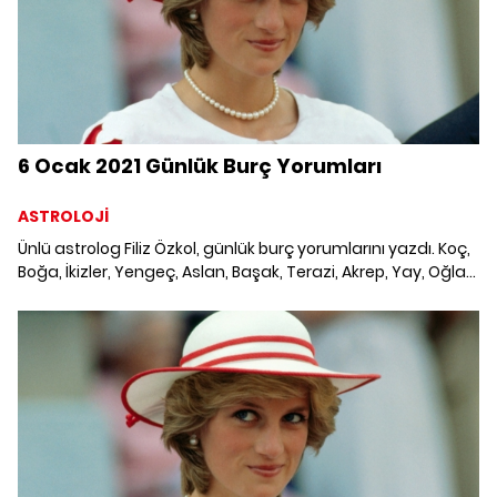
6 Ocak 2021 Günlük Burç Yorumları
ASTROLOJİ
Ünlü astrolog Filiz Özkol, günlük burç yorumlarını yazdı. Koç,
Boğa, İkizler, Yengeç, Aslan, Başak, Terazi, Akrep, Yay, Oğlak,
Kova ve Balık burcunu neler bekliyor? 6 Ocak 2021
Çarşamba Günlük Burç Yorumları; Haftalık burç, yükselen
burç, burç uyumu, burç özellikleri ve günlük astroloji
haberleri burçların dikkat etmesi gereken konular ve merak
edilenler...