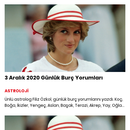
Kova ve Balık burcunu 2 Aralık 2020'de neler bekliyor?
3 Aralık 2020 Günlük Burç Yorumları
ASTROLOJİ
Ünlü astrolog Filiz Özkol, günlük burç yorumlarını yazdı. Koç,
Boğa, İkizler, Yengeç, Aslan, Başak, Terazi, Akrep, Yay, Oğlak,
Kova ve Balık burcunu 3 Aralık 2020'de neler bekliyor? Günlük
burç yorumları, haftalık burç, yükselen burç, burç uyumu,
burç özellikleri ve günlük astroloji rehberi.