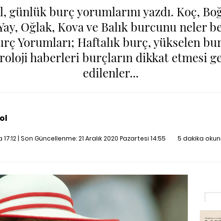
l, günlük burç yorumlarını yazdı. Koç, Boğa
 Yay, Oğlak, Kova ve Balık burcunu neler be
ç Yorumları; Haftalık burç, yükselen bu
stroloji haberleri burçların dikkat etmesi 
edilenler...
ol
a 17:12 | Son Güncellenme:
21 Aralık 2020 Pazartesi 14:55
5 dakika oku