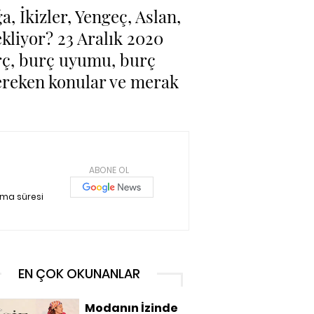
, İkizler, Yengeç, Aslan,
kliyor? 23 Aralık 2020
rç, burç uyumu, burç
gereken konular ve merak
ABONE OL
nma süresi
EN ÇOK OKUNANLAR
Modanın İzinde