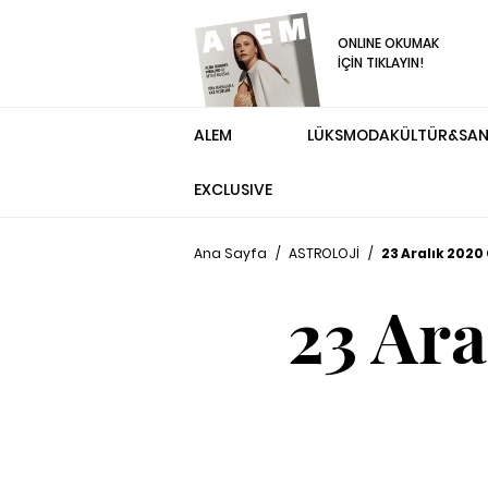
ONLINE OKUMAK
İÇİN TIKLAYIN!
ALEM
LÜKS
MODA
KÜLTÜR&SA
EXCLUSIVE
Ana Sayfa
/
ASTROLOJİ
/
23 Aralık 2020
23 Ar