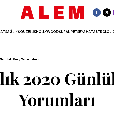
NAT
SAĞLIK&GÜZELLİK
HOLLYWOOD&KRALİYET
SEYAHAT
ASTROLOJİ
 Günlük Burç Yorumları
alık 2020 Günlü
Yorumları