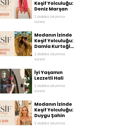
Keşif Yolculuğu:
Deniz Marşan
2 dakika okunma
süresi
Modanın İzinde
Keşif Yolculuğu:
Damla Kurtoğlu
Akgönenç
2 dakika okunma
süresi
İyi Yaşamın
Lezzetli Hali
2 dakika okunma
süresi
Modanın İzinde
Keşif Yolculuğu:
Duygu Şahin
3 dakika okunma