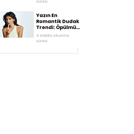
süresi
Yazın En
Romantik Dudak
Trendi: Öpülmüş
Dudaklar
4 dakika okunma
süresi