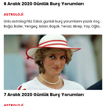
6 Aralık 2020 Günlük Burç Yorumları
ASTROLOJİ
Ünlü astrolog Filiz Özkol, günlük burç yorumlarını yazdı. Koç,
Boğa, İkizler, Yengeç, Aslan, Başak, Terazi, Akrep, Yay, Oğlak,
Kova ve Balık burcunu neler bekliyor? 6 Aralık 2020 Günlük
Burç Yorumları; Haftalık burç, yükselen burç, burç uyumu,
burç özellikleri ve günlük astroloji haberleri burçların dikkat
etmesi gereken konular ve merak edilenler...
7 Aralık 2020 Günlük Burç Yorumları
ASTROLOJİ