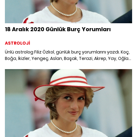
18 Aralık 2020 Günlük Burç Yorumları
ASTROLOJİ
Ünlü astrolog Filiz Özkol, günlük burç yorumlarını yazdı. Koç,
Boğa, İkizler, Yengeç, Aslan, Başak, Terazi, Akrep, Yay, Oğlak,
Kova ve Balık burcunu neler bekliyor? 18 Aralık 2020 Günlük
Burç Yorumları; Haftalık burç, yükselen burç, burç uyumu,
burç özellikleri ve günlük astroloji haberleri burçların dikkat
etmesi gereken konular ve merak edilenler...