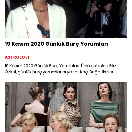
19 Kasım 2020 Günlük Burç Yorumları
ASTROLOJİ
19 Kasım 2020 Günlük Burç Yorumları. Ünlü astrolog Filiz
Özkol, günlük burç yorumlarını yazdı. Koç, Boğa, İkizler,
Yengeç, Aslan, Başak, Terazi, Akrep, Yay, Oğlak, Kova ve
Balık burcunu 19 Kasım'da neler bekliyor?