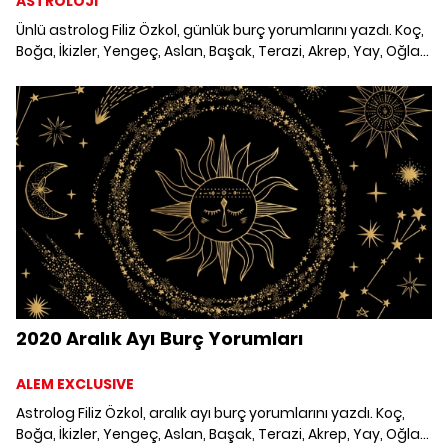
ASTROLOJİ
Ünlü astrolog Filiz Özkol, günlük burç yorumlarını yazdı. Koç,
Boğa, İkizler, Yengeç, Aslan, Başak, Terazi, Akrep, Yay, Oğlak,
Kova ve Balık burcunu 1 Aralık 2020'de neler bekliyor?
2020 Aralık Ayı Burç Yorumları
ALEM EXCLUSIVE
Astrolog Filiz Özkol, aralık ayı burç yorumlarını yazdı. Koç,
Boğa, İkizler, Yengeç, Aslan, Başak, Terazi, Akrep, Yay, Oğlak,