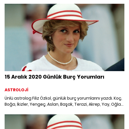
Burç Yorumları; Haftalık burç, yükselen burç, burç uyumu,
burç özellikleri ve günlük astroloji haberleri burçların dikkat
etmesi gereken konular ve merak edilenler...
15 Aralık 2020 Günlük Burç Yorumları
ASTROLOJİ
Ünlü astrolog Filiz Özkol, günlük burç yorumlarını yazdı. Koç,
Boğa, İkizler, Yengeç, Aslan, Başak, Terazi, Akrep, Yay, Oğlak,
Kova ve Balık burcunu neler bekliyor? 15 Aralık 2020 Günlük
Burç Yorumları; Haftalık burç, yükselen burç, burç uyumu,
burç özellikleri ve günlük astroloji haberleri burçların dikkat
etmesi gereken konular ve merak edilenler...