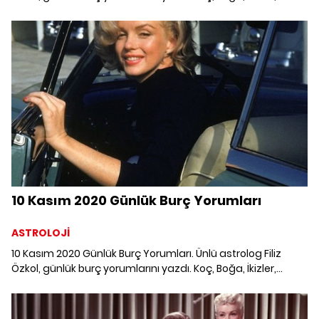
Yengeç, Aslan, Başak, Terazi, Akrep, Yay, Oğlak, Kova ve
Balık burcunu 8 Kasım'da neler bekliyor?
10 Kasım 2020 Günlük Burç Yorumları
ASTROLOJİ
10 Kasım 2020 Günlük Burç Yorumları. Ünlü astrolog Filiz
Özkol, günlük burç yorumlarını yazdı. Koç, Boğa, İkizler,
Yengeç, Aslan, Başak, Terazi, Akrep, Yay, Oğlak, Kova ve
Balık burcunu 10 Kasım'da neler bekliyor?