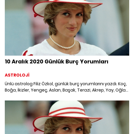
etmesi gereken konular ve merak edilenler...
10 Aralık 2020 Günlük Burç Yorumları
ASTROLOJİ
Ünlü astrolog Filiz Özkol, günlük burç yorumlarını yazdı. Koç,
Boğa, İkizler, Yengeç, Aslan, Başak, Terazi, Akrep, Yay, Oğlak,
Kova ve Balık burcunu neler bekliyor? 10 Aralık 2020 Günlük
Burç Yorumları; Haftalık burç, yükselen burç, burç uyumu,
burç özellikleri ve günlük astroloji haberleri burçların dikkat
etmesi gereken konular ve merak edilenler...