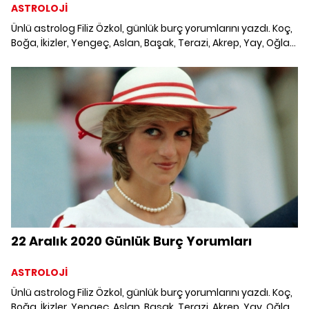
ASTROLOJİ
Ünlü astrolog Filiz Özkol, günlük burç yorumlarını yazdı. Koç,
Boğa, İkizler, Yengeç, Aslan, Başak, Terazi, Akrep, Yay, Oğlak,
Kova ve Balık burcunu neler bekliyor? 20 Aralık 2020 Pazar
Günlük Burç Yorumları; Haftalık burç, yükselen burç, burç
uyumu, burç özellikleri ve günlük astroloji haberleri burçların
dikkat etmesi gereken konular ve merak edilenler...
22 Aralık 2020 Günlük Burç Yorumları
ASTROLOJİ
Ünlü astrolog Filiz Özkol, günlük burç yorumlarını yazdı. Koç,
Boğa, İkizler, Yengeç, Aslan, Başak, Terazi, Akrep, Yay, Oğlak,