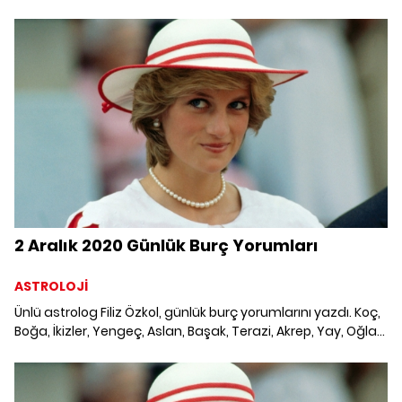
Kova ve Balık burçlarını aralık ayında neler bekliyor?
2 Aralık 2020 Günlük Burç Yorumları
ASTROLOJİ
Ünlü astrolog Filiz Özkol, günlük burç yorumlarını yazdı. Koç,
Boğa, İkizler, Yengeç, Aslan, Başak, Terazi, Akrep, Yay, Oğlak,
Kova ve Balık burcunu 2 Aralık 2020'de neler bekliyor?