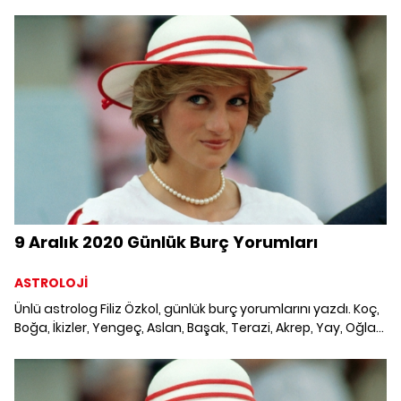
Kova ve Balık burcunu neler bekliyor? 8 Aralık 2020 Günlük
Burç Yorumları; Haftalık burç, yükselen burç, burç uyumu,
burç özellikleri ve günlük astroloji haberleri burçların dikkat
etmesi gereken konular ve merak edilenler...
9 Aralık 2020 Günlük Burç Yorumları
ASTROLOJİ
Ünlü astrolog Filiz Özkol, günlük burç yorumlarını yazdı. Koç,
Boğa, İkizler, Yengeç, Aslan, Başak, Terazi, Akrep, Yay, Oğlak,
Kova ve Balık burcunu neler bekliyor? 9 Aralık 2020 Günlük
Burç Yorumları; Haftalık burç, yükselen burç, burç uyumu,
burç özellikleri ve günlük astroloji haberleri burçların dikkat