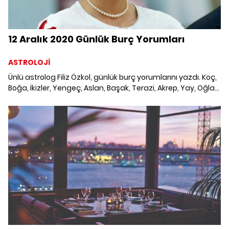
12 Aralık 2020 Günlük Burç Yorumları
ASTROLOJİ
Ünlü astrolog Filiz Özkol, günlük burç yorumlarını yazdı. Koç,
Boğa, İkizler, Yengeç, Aslan, Başak, Terazi, Akrep, Yay, Oğlak,
Kova ve Balık burcunu neler bekliyor? 12 Aralık 2020 Günlük
Burç Yorumları; Haftalık burç, yükselen burç, burç uyumu,
burç özellikleri ve günlük astroloji haberleri burçların dikkat
etmesi gereken konular ve merak edilenler...