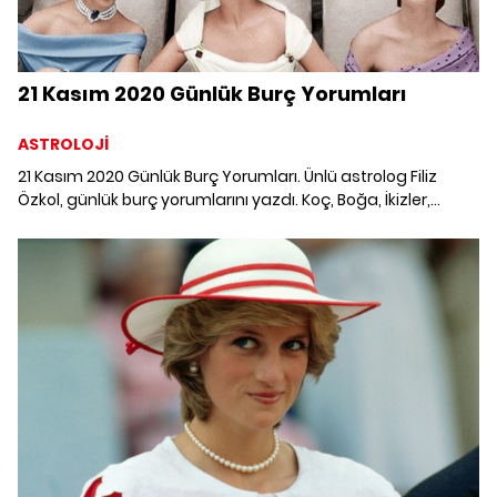
21 Kasım 2020 Günlük Burç Yorumları
ASTROLOJİ
21 Kasım 2020 Günlük Burç Yorumları. Ünlü astrolog Filiz
Özkol, günlük burç yorumlarını yazdı. Koç, Boğa, İkizler,
Yengeç, Aslan, Başak, Terazi, Akrep, Yay, Oğlak, Kova ve
Balık burcunu 21 Kasım'da neler bekliyor?