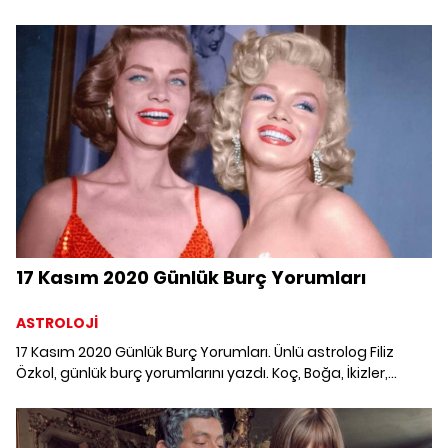
Yengeç, Aslan, Başak, Terazi, Akrep, Yay, Oğlak, Kova ve
Balık burcunu 16 Kasım'da neler bekliyor?
17 Kasım 2020 Günlük Burç Yorumları
ASTROLOJİ
17 Kasım 2020 Günlük Burç Yorumları. Ünlü astrolog Filiz
Özkol, günlük burç yorumlarını yazdı. Koç, Boğa, İkizler,
Yengeç, Aslan, Başak, Terazi, Akrep, Yay, Oğlak, Kova ve
Balık burcunu 17 Kasım'da neler bekliyor?