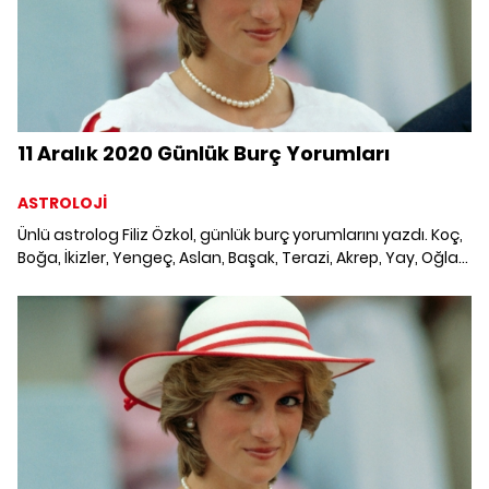
11 Aralık 2020 Günlük Burç Yorumları
ASTROLOJİ
Ünlü astrolog Filiz Özkol, günlük burç yorumlarını yazdı. Koç,
Boğa, İkizler, Yengeç, Aslan, Başak, Terazi, Akrep, Yay, Oğlak,
Kova ve Balık burcunu neler bekliyor? 11 Aralık 2020 Günlük
Burç Yorumları; Haftalık burç, yükselen burç, burç uyumu,
burç özellikleri ve günlük astroloji haberleri burçların dikkat
etmesi gereken konular ve merak edilenler...