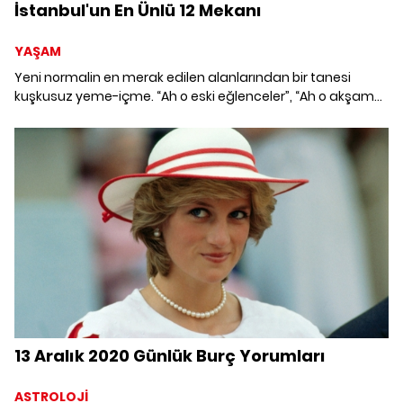
İstanbul'un En Ünlü 12 Mekanı
YAŞAM
Yeni normalin en merak edilen alanlarından bir tanesi
kuşkusuz yeme-içme. “Ah o eski eğlenceler”, “Ah o akşam
yemekleri” derken İstanbul'un en hit mekanlarına göz
atalım mı? İstanbul'un Boğaz manzaralı en iyi restoranları
ve Boğaz Manzaralı restoranlar listesi; İstanbul'un en
popüler en ünlü 12 Mekanı...
13 Aralık 2020 Günlük Burç Yorumları
ASTROLOJİ