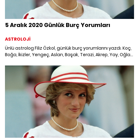
5 Aralık 2020 Günlük Burç Yorumları
ASTROLOJİ
Ünlü astrolog Filiz Özkol, günlük burç yorumlarını yazdı. Koç,
Boğa, İkizler, Yengeç, Aslan, Başak, Terazi, Akrep, Yay, Oğlak,
Kova ve Balık burcunu neler bekliyor? 5 Aralık 2020 Günlük
Burç Yorumları; Haftalık burç, yükselen burç, burç uyumu,
burç özellikleri ve günlük astroloji haberleri burçların dikkat
etmesi gereken konular ve merak edilenler...