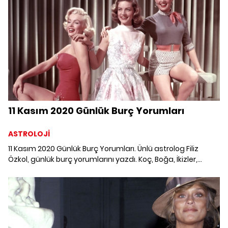
11 Kasım 2020 Günlük Burç Yorumları
ASTROLOJİ
11 Kasım 2020 Günlük Burç Yorumları. Ünlü astrolog Filiz
Özkol, günlük burç yorumlarını yazdı. Koç, Boğa, İkizler,
Yengeç, Aslan, Başak, Terazi, Akrep, Yay, Oğlak, Kova ve
Balık burcunu 11 Kasım'da neler bekliyor?