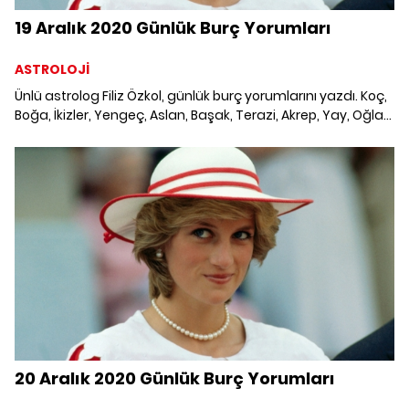
19 Aralık 2020 Günlük Burç Yorumları
ASTROLOJİ
Ünlü astrolog Filiz Özkol, günlük burç yorumlarını yazdı. Koç,
Boğa, İkizler, Yengeç, Aslan, Başak, Terazi, Akrep, Yay, Oğlak,
Kova ve Balık burcunu neler bekliyor? 19 Aralık 2020
Cumartesi Günlük Burç Yorumları; Haftalık burç, yükselen
burç, burç uyumu, burç özellikleri ve günlük astroloji
haberleri burçların dikkat etmesi gereken konular ve merak
edilenler...
20 Aralık 2020 Günlük Burç Yorumları