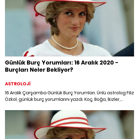
Günlük Burç Yorumları: 16 Aralık 2020 -
Burçları Neler Bekliyor?
ASTROLOJİ
16 Aralık Çarşamba Günlük Burç Yorumları. Ünlü astrolog Filiz
Özkol, günlük burç yorumlarını yazdı. Koç, Boğa, İkizler,
Yengeç, Aslan, Başak, Terazi, Akrep, Yay, Oğlak, Kova ve
Balık burcunu neler bekliyor? 16 Aralık 2020 Günlük Burç
Yorumları; Haftalık burç, yükselen burç, burç uyumu, burç
özellikleri ve günlük astroloji haberleri burçların dikkat
etmesi gereken konular ve merak edilenler...