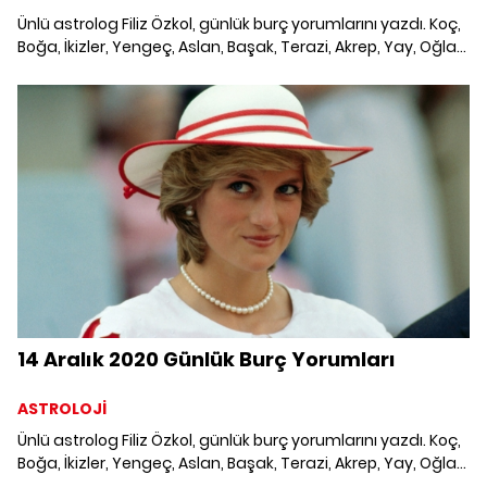
Ünlü astrolog Filiz Özkol, günlük burç yorumlarını yazdı. Koç,
Boğa, İkizler, Yengeç, Aslan, Başak, Terazi, Akrep, Yay, Oğlak,
Kova ve Balık burcunu neler bekliyor? 13 Aralık 2020 Günlük
Burç Yorumları; Haftalık burç, yükselen burç, burç uyumu,
burç özellikleri ve günlük astroloji haberleri burçların dikkat
etmesi gereken konular ve merak edilenler...
14 Aralık 2020 Günlük Burç Yorumları
ASTROLOJİ
Ünlü astrolog Filiz Özkol, günlük burç yorumlarını yazdı. Koç,
Boğa, İkizler, Yengeç, Aslan, Başak, Terazi, Akrep, Yay, Oğlak,
Kova ve Balık burcunu neler bekliyor? 14 Aralık 2020 Günlük