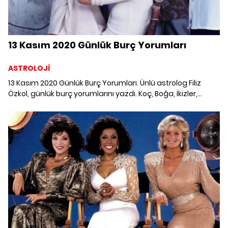
13 Kasım 2020 Günlük Burç Yorumları
ASTROLOJİ
13 Kasım 2020 Günlük Burç Yorumları. Ünlü astrolog Filiz
Özkol, günlük burç yorumlarını yazdı. Koç, Boğa, İkizler,
Yengeç, Aslan, Başak, Terazi, Akrep, Yay, Oğlak, Kova ve
Balık burcunu 13 Kasım'da neler bekliyor?