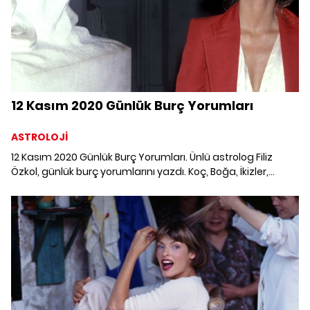
12 Kasım 2020 Günlük Burç Yorumları
ASTROLOJİ
12 Kasım 2020 Günlük Burç Yorumları. Ünlü astrolog Filiz
Özkol, günlük burç yorumlarını yazdı. Koç, Boğa, İkizler,
Yengeç, Aslan, Başak, Terazi, Akrep, Yay, Oğlak, Kova ve
Balık burcunu 12 Kasım'da neler bekliyor?