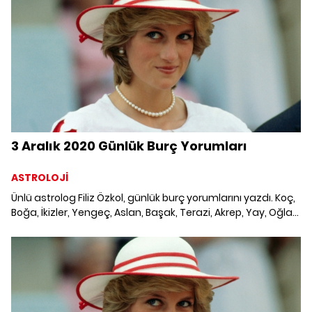
3 Aralık 2020 Günlük Burç Yorumları
ASTROLOJİ
Ünlü astrolog Filiz Özkol, günlük burç yorumlarını yazdı. Koç,
Boğa, İkizler, Yengeç, Aslan, Başak, Terazi, Akrep, Yay, Oğlak,
Kova ve Balık burcunu 3 Aralık 2020'de neler bekliyor? Günlük
burç yorumları, haftalık burç, yükselen burç, burç uyumu,
burç özellikleri ve günlük astroloji rehberi.