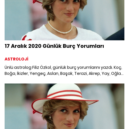
17 Aralık 2020 Günlük Burç Yorumları
ASTROLOJİ
Ünlü astrolog Filiz Özkol, günlük burç yorumlarını yazdı. Koç,
Boğa, İkizler, Yengeç, Aslan, Başak, Terazi, Akrep, Yay, Oğlak,
Kova ve Balık burcunu neler bekliyor? 17 Aralık 2020 Günlük
Burç Yorumları; Haftalık burç, yükselen burç, burç uyumu,
burç özellikleri ve günlük astroloji haberleri burçların dikkat
etmesi gereken konular ve merak edilenler...