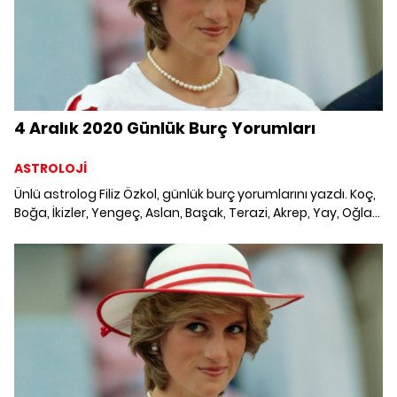
4 Aralık 2020 Günlük Burç Yorumları
ASTROLOJİ
Ünlü astrolog Filiz Özkol, günlük burç yorumlarını yazdı. Koç,
Boğa, İkizler, Yengeç, Aslan, Başak, Terazi, Akrep, Yay, Oğlak,
Kova ve Balık burcunu neler bekliyor? 4 Aralık 2020 Günlük
Burç Yorumları; Haftalık burç, yükselen burç, burç uyumu,
burç özellikleri ve günlük astroloji haberleri burçların dikkat
etmesi gereken konular ve merak edilenler...