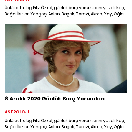
Ünlü astrolog Filiz Özkol, günlük burç yorumlarını yazdı. Koç,
Boğa, İkizler, Yengeç, Aslan, Başak, Terazi, Akrep, Yay, Oğlak,
Kova ve Balık burcunu neler bekliyor? 7 Aralık 2020 Günlük
Burç Yorumları; Haftalık burç, yükselen burç, burç uyumu,
burç özellikleri ve günlük astroloji haberleri burçların dikkat
etmesi gereken konular ve merak edilenler...
8 Aralık 2020 Günlük Burç Yorumları
ASTROLOJİ
Ünlü astrolog Filiz Özkol, günlük burç yorumlarını yazdı. Koç,
Boğa, İkizler, Yengeç, Aslan, Başak, Terazi, Akrep, Yay, Oğlak,