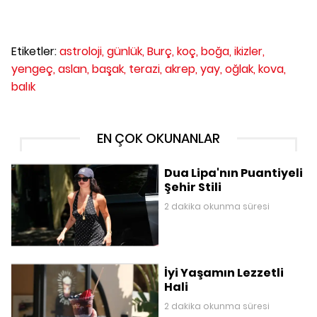
Etiketler:
astroloji,
günlük,
Burç,
koç,
boğa,
ikizler,
yengeç,
aslan,
başak,
terazi,
akrep,
yay,
oğlak,
kova,
balık
EN ÇOK OKUNANLAR
Dua Lipa'nın Puantiyeli
Şehir Stili
2 dakika okunma süresi
İyi Yaşamın Lezzetli
Hali
2 dakika okunma süresi