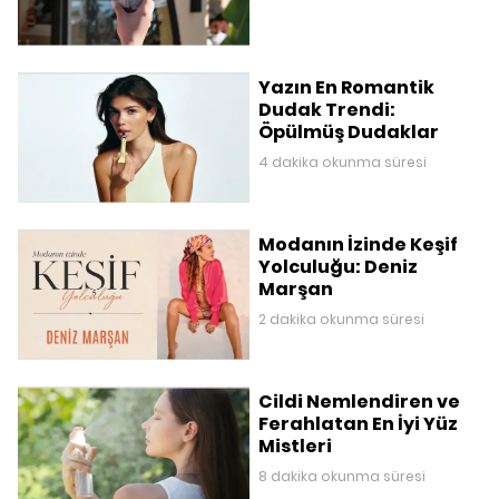
Yazın En Romantik
Dudak Trendi:
Öpülmüş Dudaklar
4 dakika okunma süresi
Modanın İzinde Keşif
Yolculuğu: Deniz
Marşan
2 dakika okunma süresi
Cildi Nemlendiren ve
Ferahlatan En İyi Yüz
Mistleri
8 dakika okunma süresi