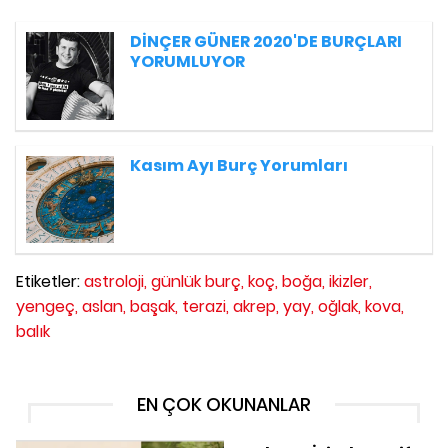
DİNÇER GÜNER 2020'DE BURÇLARI
YORUMLUYOR
Kasım Ayı Burç Yorumları
Etiketler:
astroloji,
günlük burç,
koç,
boğa,
ikizler,
yengeç,
aslan,
başak,
terazi,
akrep,
yay,
oğlak,
kova,
balık
EN ÇOK OKUNANLAR