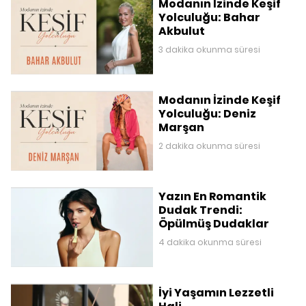
Modanın İzinde Keşif
Yolculuğu: Bahar
Akbulut
3 dakika okunma süresi
Modanın İzinde Keşif
Yolculuğu: Deniz
Marşan
2 dakika okunma süresi
Yazın En Romantik
Dudak Trendi:
Öpülmüş Dudaklar
4 dakika okunma süresi
İyi Yaşamın Lezzetli