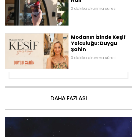
Hali
2 dakika okunma süresi
Modanın İzinde Keşif
Yolculuğu: Duygu
Şahin
3 dakika okunma süresi
DAHA FAZLASI