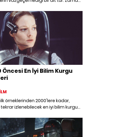
erin vazgeçemediği bir alt tür. Zaman
ü, kelebek etkisi, paralel evrenler gibi
rı ele alan zamanda yolculuk filmleri
al açıdan da oldukça çeşitli konulara
filmler. İnsanlığın sınırlı yaşamında
eği ya da geçmişi görme arzusunda
 zamanda yolculuk filmleri 2022
da da popüler olmaya devam ediyor.
izin için 9 zamanda yolculuk filmi
esi.
 Öncesi En İyi Bilim Kurgu
eri
İLM
ilk örneklerinden 2000'lere kadar,
 tekrar izlenebilecek en iyi bilim kurgu
i.