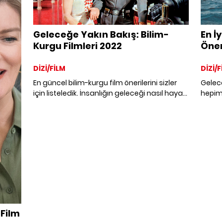
En İ
Geleceğe Yakın Bakış: Bilim-
Öner
Kurgu Filmleri 2022
DİZİ/F
DİZİ/FİLM
Gelece
En güncel bilim-kurgu film önerilerini sizler
hepimi
için listeledik. İnsanlığın geleceği nasıl hayal
günler
ettiğini ortaya koyan, en iyi bilim-kurgu
dönec
türündeki filmleri derledik.
normal
gelece
hikaye
 Film