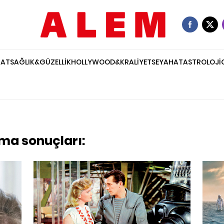
NAT
SAĞLIK&GÜZELLİK
HOLLYWOOD&KRALİYET
SEYAHAT
ASTROLOJİ
ama sonuçları: