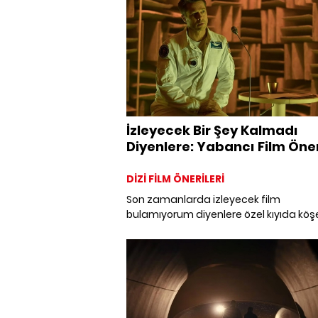
İzleyecek Bir Şey Kalmadı
Diyenlere: Yabancı Film Öner
DİZİ FİLM ÖNERİLERİ
Son zamanlarda izleyecek film
bulamıyorum diyenlere özel kıyıda kö
kalmış harika filmler listesi. Martin Sco
Paul Thomas Anderson, Quentin Taran
Jim Jarmusch, Denis Villeneuve ve Dar
Aronofsky, günümüzün en iyi
yönetmenlerinden bazıları olarak kabu
ediliyor, ancak hiçbiri gişe başarısızlığ