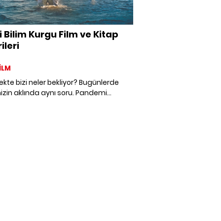
yi Bilim Kurgu Film ve Kitap
ileri
İLM
kte bizi neler bekliyor? Bugünlerde
zin aklında aynı soru. Pandemi
ini geride bıraktığımızda normale
ek miyiz? Yoksa bambaşka bir
le mi karşılaşacağız? İnsanlığın
k merakını ortaya koyan bilim kurgu
lerinden ilham alalım.