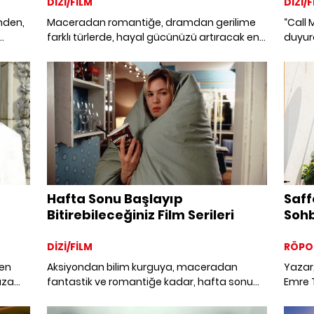
DİZİ/FİLM
DİZİ/F
nden,
Maceradan romantiğe, dramdan gerilime
“Call 
farklı türlerde, hayal gücünüzü artıracak en
duyur
ime,
büyüleyici 15 film önerisi.
Hollyw
Timoth
Hafta Sonu Başlayıp
Saff
Bitirebileceğiniz Film Serileri
Sohb
DİZİ/FİLM
RÖPO
den
Aksiyondan bilim kurguya, maceradan
Yazar,
ıza
fantastik ve romantiğe kadar, hafta sonu
Emre 
iyi
başlayıp bitirebileceğiniz film serileri.
anlatı
kez on