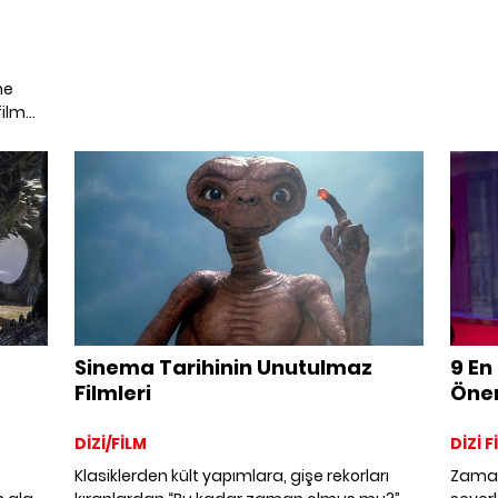
ne
film
rini
Sinema Tarihinin Unutulmaz
9 En
Filmleri
Öner
DİZİ/FİLM
DİZİ 
Klasiklerden kült yapımlara, gişe rekorları
Zamand