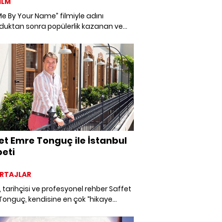
İLM
Me By Your Name” filmiyle adını
duktan sonra popülerlik kazanan ve
ood'un ‘Altın Çocuğu' haline gelen
ée Chalamet'nin en iyi filmleri.
et Emre Tonguç ile İstanbul
eti
RTAJLAR
 tarihçisi ve profesyonel rehber Saffet
Tonguç, kendisine en çok “hikaye
cısı” tanımını yakıştırdığını söylüyor. Bu
dan yeni kitabı “İstanbul'un 100