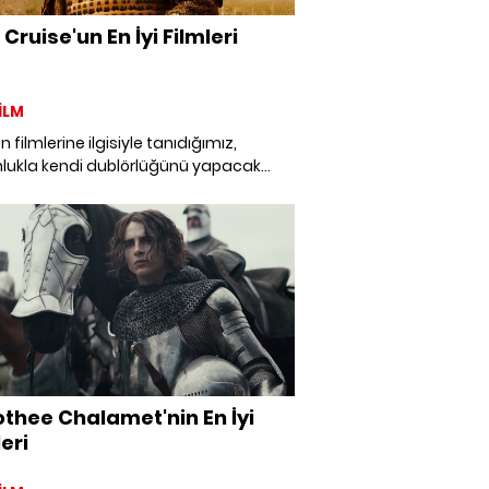
Cruise'un En İyi Filmleri
İLM
n filmlerine ilgisiyle tanıdığımız,
lukla kendi dublörlüğünü yapacak
 macera tutkunu Tom Cruise'un,
an bilim kurguya, romantik
den fantastiğe ve tabii ki aksiyona
iyi filmleri.
thee Chalamet'nin En İyi
eri