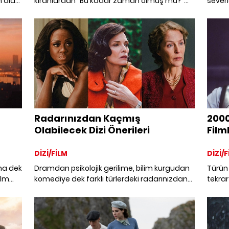
n alan
kıranlardan “Bu kadar zaman olmuş mu?”
severl
 göz
dedirtecek kadar yakın hissettirenlere dek
döngüs
sinema tarihinin unutulmaz filmleri.
konula
kurgus
sahip 
gelec
doğan
yılın
İşte s
tavsiy
m
Radarınızdan Kaçmış
2000
Olabilecek Dizi Önerileri
Filml
DİZİ/FİLM
DİZİ/F
ma dek
Dramdan psikolojik gerilime, bilim kurgudan
Türün 
ilm
komediye dek farklı türlerdeki radarınızdan
tekrar
kaçmış olabilecek yerli ve yabancı dizi
filmler
önerileri.