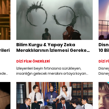
Mücevh
adresl
Bilim Kurgu & Yapay Zeka
Disn
ileri
Meraklılarının İzlemesi Gereken
10 B
Filmler
DİZİ FİLM ÖNERİLERİ
DİZİ 
İzleyenleri beyin fırtınasına sürükleyen,
Disney
şede
insanlığın gelecek merakını ortaya koyan
Disne
rsese,
bilim kurgu ve yapay zeka filmlerinden ilham
kurgu 
tino,
alın. Tekrar tekrar izlenebilecek tüm
mevcut
ren
zamanların en iyi bilim kurgu ve yapay zeka
listesi
konulu filmlerini keşfedin.
l
ına