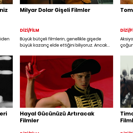
niz
Milyar Dolar Gişeli Filmler
Tom 
DİZİ/FİLM
DİZİ/F
diden
Büyük bütçeli filmlerin, genellikle gişede
Aksiyo
büyük kazanç elde ettiğini biliyoruz. Ancak
çoğun
toplam hasılatı milyar dolar sınırına
kadar
ulaşmayı başaran çok fazla yapım yok. Bilim
dramd
kurgudan drama, aksiyondan fantastik ve
komedi
animasyona, gişede rekor kırarak milyar
dek en 
dolar kazanmayı başaran filmlere göz
atıyoruz.
eri
Hayal Gücünüzü Artıracak
Timo
Filmler
Filml