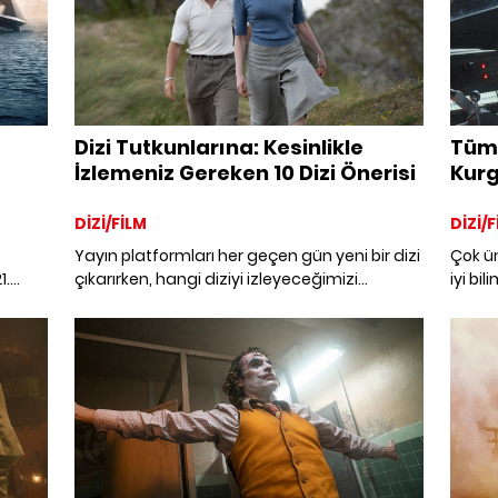
Dizi Tutkunlarına: Kesinlikle
Tüm 
İzlemeniz Gereken 10 Dizi Önerisi
Kurg
DİZİ/FİLM
DİZİ/F
Yayın platformları her geçen gün yeni bir dizi
Çok ün
1.
çıkarırken, hangi diziyi izleyeceğimizi
iyi bil
seçmek oldukça zorlaşıyor. Bu nedenle, dizi
Tüm za
tutkunları için kesinlikle izlenmesi gereken 10
keşfe
dizi önerisini bir araya getirdik.