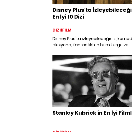
Disney Plus'ta İzleyebileceği
En İyi 10 Dizi
DİZİ/FİLM
Disney Plus'ta izleyebileceğiniz, kome
aksiyona, fantastikten bilim kurgu ve
belgesele en iyi 10 dizi önerisi.
Stanley Kubrick'in En İyi Filml