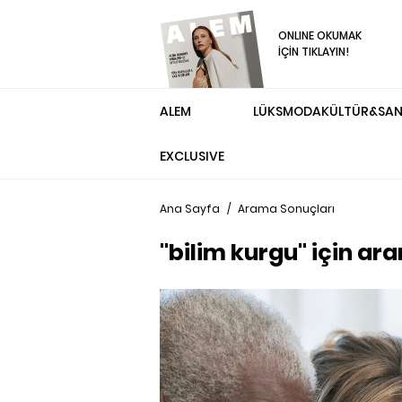
ONLINE OKUMAK
İÇİN TIKLAYIN!
ALEM
LÜKS
MODA
KÜLTÜR&SA
EXCLUSIVE
Ana Sayfa
/
Arama Sonuçları
"bilim kurgu" için ar