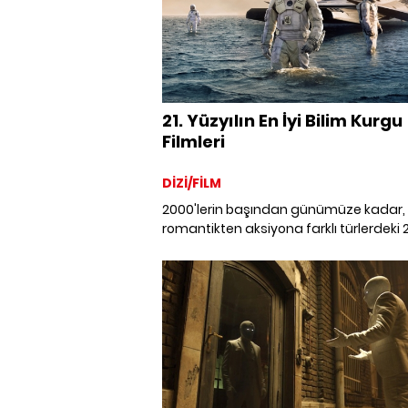
21. Yüzyılın En İyi Bilim Kurgu
Filmleri
DİZİ/FİLM
2000'lerin başından günümüze kadar,
romantikten aksiyona farklı türlerdeki 2
yüzyılın en iyi bilim kurgu filmleri.