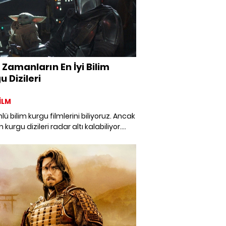
Zamanların En İyi Bilim
u Dizileri
İLM
lü bilim kurgu filmlerini biliyoruz. Ancak
im kurgu dizileri radar altı kalabiliyor.
manların en iyi bilim kurgu dizilerini
diyoruz.