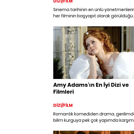
DİZİ/FİLM
Sinema tarihinin en ünlü yönetmenleri
her filminin başyapıt olarak görüldüğü
Stanley Kubrick'in bilim kurgudan geril
dramdan komedi ve romantiğe en iyi
filmleri.
Amy Adams'ın En İyi Dizi ve
Filmleri
DİZİ/FİLM
Romantik komediden drama, gerilim
bilim kurguya pek çok yapımda karşım
çıkan başarılı oyuncu Amy Adams'ın en 
dizi ve filmleri.