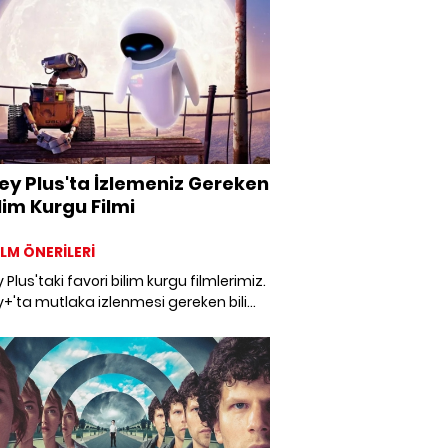
eri”nin ve şehirdeki en sevdiği
erin hikayesini dinledik.
ey Plus'ta İzlemeniz Gereken
ilim Kurgu Filmi
FİLM ÖNERİLERİ
 Plus'taki favori bilim kurgu filmlerimiz.
y+'ta mutlaka izlenmesi gereken bilim
filmleri hangileri? Şu anda Disney+'ta
 olan en iyi bilim kurgu filmlerinin bir
ni derledik.