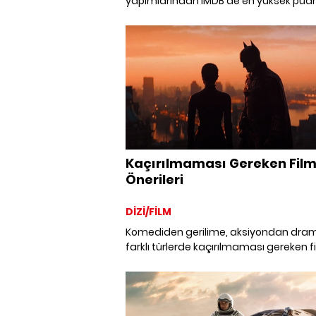
yapımlarından IMDB'de en yüksek pua
ve en popüler 45 favori yabancı diziye
atıyoruz.
Kaçırılmaması Gereken Fil
Önerileri
DİZİ/FİLM
Komediden gerilime, aksiyondan dra
farklı türlerde kaçırılmaması gereken f
önerileri.