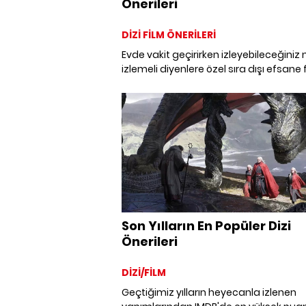
Önerileri
DİZİ FİLM ÖNERİLERİ
Evde vakit geçirirken izleyebileceğiniz 
izlemeli diyenlere özel sıra dışı efsane 
önerileri ve fazla bilinmeyen film önerile
sizler için listeledik.
Son Yılların En Popüler Dizi
Önerileri
DİZİ/FİLM
Geçtiğimiz yılların heyecanla izlenen