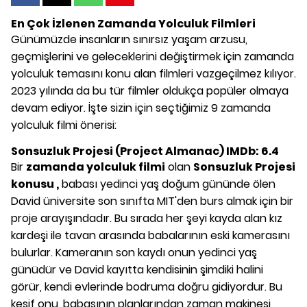
En Çok İzlenen Zamanda Yolculuk Filmleri
Günümüzde insanların sınırsız yaşam arzusu,
geçmişlerini ve geleceklerini değiştirmek için zamanda
yolculuk temasını konu alan filmleri vazgeçilmez kılıyor.
2023 yılında da bu tür filmler oldukça popüler olmaya
devam ediyor. İşte sizin için seçtiğimiz 9 zamanda
yolculuk filmi önerisi:
Sonsuzluk Projesi (Project Almanac) IMDb: 6.4
Bir
zamanda yolculuk filmi
olan
Sonsuzluk Projesi
konusu ,
babası yedinci yaş doğum gününde ölen
David üniversite son sınıfta MIT'den burs almak için bir
proje arayışındadır. Bu sırada her şeyi kayda alan kız
kardeşi ile tavan arasında babalarının eski kamerasını
bulurlar. Kameranın son kaydı onun yedinci yaş
günüdür ve David kayıtta kendisinin şimdiki halini
görür, kendi evlerinde bodruma doğru gidiyordur. Bu
keşif onu, babasının planlarından zaman makinesi