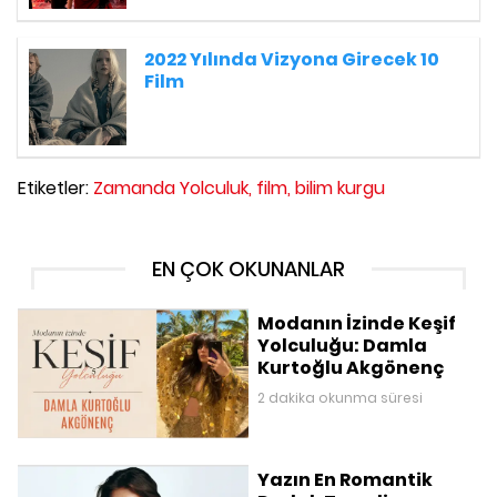
2022 Yılında Vizyona Girecek 10
Film
Etiketler:
Zamanda Yolculuk,
film,
bilim kurgu
EN ÇOK OKUNANLAR
Modanın İzinde Keşif
Yolculuğu: Damla
Kurtoğlu Akgönenç
2 dakika okunma süresi
Yazın En Romantik