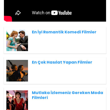
En İyi Romantik Komedi Filmler
En Çok Hasılat Yapan Filmler
Mutlaka İzlemeniz Gereken Moda
Filmleri