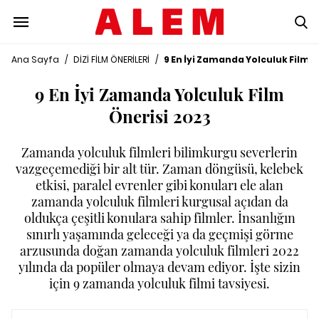
Ana Sayfa
/
DİZİ FİLM ÖNERİLERİ
/
9 En İyi Zamanda Yolculuk Film Ö
9 En İyi Zamanda Yolculuk Film
Önerisi 2023
Zamanda yolculuk filmleri bilimkurgu severlerin
vazgeçemediği bir alt tür. Zaman döngüsü, kelebek
etkisi, paralel evrenler gibi konuları ele alan
zamanda yolculuk filmleri kurgusal açıdan da
oldukça çeşitli konulara sahip filmler. İnsanlığın
sınırlı yaşamında geleceği ya da geçmişi görme
arzusunda doğan zamanda yolculuk filmleri 2022
yılında da popüler olmaya devam ediyor. İşte sizin
için 9 zamanda yolculuk filmi tavsiyesi.