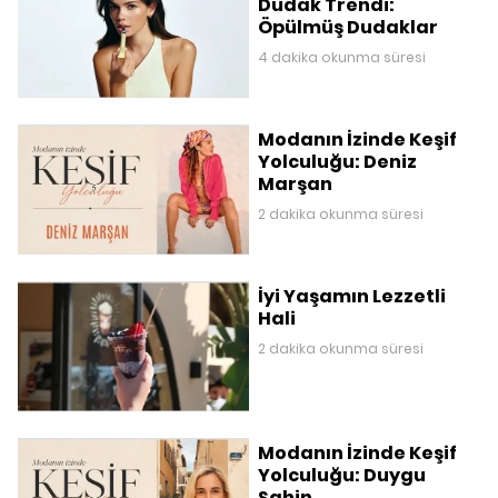
Dudak Trendi:
Öpülmüş Dudaklar
4 dakika okunma süresi
Modanın İzinde Keşif
Yolculuğu: Deniz
Marşan
2 dakika okunma süresi
İyi Yaşamın Lezzetli
Hali
2 dakika okunma süresi
Modanın İzinde Keşif
Yolculuğu: Duygu
Şahin