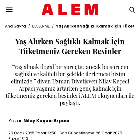
Ana Sayfa
/
BESLENME
/
Yaş Alırken Sağlıklı Kalmak İçin Tüket
Yaş Alırken Sağlıklı Kalmak İçin
Tüketmeniz Gereken Besinler
“Yaş almak doğal bir süreçtir, ancak bu sürecin
sağlıklı ve kaliteli bir şekilde ilerlemesi bizim
elimizde.” diyen Uzman Diyetisyen Nilay Keçeci
Arpacı yaşımız artarken genç kalmak için
tüketmemiz gereken besinleri ALEM okuyucuları ile
paylaştı.
Yazar:
Nilay Keçeci Arpacı
26 Ocak 2025 Pazar 12:50 | Son Güncellenme:
26 Ocak 2025
Pazar 13:10