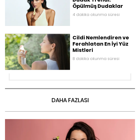
Öpülmüş Dudaklar
4 dakika okunma süresi
Cildi Nemlendiren ve
Ferahlatan En İyi Yüz
Mistleri
8 dakika okunma süresi
DAHA FAZLASI