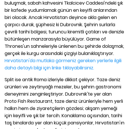
buluşmak, sabah kahvesini Tkalcicev Caddesi'ndeki şık
bir kafede yudumlamak günün en keyifli anlarından
biri olacak. Ancak Hırvatistan deyince akla gelen en
çarpıcı durak, şüphesiz ki Dubrovnik. Şehrin surlarla
çevrili tarihi bölgesi, turuncu kiremitli çatıları ve denizle
bütünleşen manzarasıyla büyülüyor. Game of
Thrones'un sahneleriyle ünlenen bu şehirde dolaşmak,
gerçek ile kurgu arasındaki çizgiyi bulanıklaştırıyor.
Hırvatistan'da mutlaka görmeniz gereken yerlerle ilgili
daha detaylı bilgi için linke tıklayabilirsiniz.
Split ise antik Roma izleriyle dikkat çekiyor. Taze deniz
ürünleri ve zeytinyağlı mezeler, bu şehrin gastronomi
deneyimini zenginleştiriyor. Dubrovnik'te yer alan
Proto Fish Restaurant, taze deniz ürünleriyle hem yerli
halkın hem de ziyaretçilerin gözdesi; akşam yemeği
için keyifli ve şık bir tercih. Konaklama açısından, tarihi
taş binalarda yer alan küçük pansiyonlar, Hırvatistan'ın