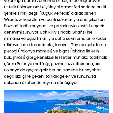
yolculuğu adeta zamanda bir keşfe dönüştürüyor.
Üstelik Polonya'nın büyüleyici atmosferi sadece bu iki
şehirle sınırlı değil; "Küçük Venedik" olarak bilinen
Wrocław, köprüleri ve canlı sokaklarıyla öne çıkarken,
Poznań tarihi meydanı ve pazarlarıyla keyifli bir şehir
deneyimi sunuyor. Baltık kıyısındaki Gdańsk ise
mimarisi ve eşsiz limanıyla daha sakin ama bir o kadar
etkileyici bir alternatif oluşturuyor. Tüm bu şehirlerde
pierogi (Polonya mantısı) ve bigos (lahana ile etin
buluşması) gibi geleneksel lezzetler mutlaka tadılmalı;
çünkü Polonya mutfağı, gezinin lezzetli bir parçası...
Polonya'da geçirdiğiniz her an, sadece bir seyahat
değil; sizi içine çeken, tanıdık gelen ve ruhunuza
dokunan özel bir deneyime dönüşüyor.