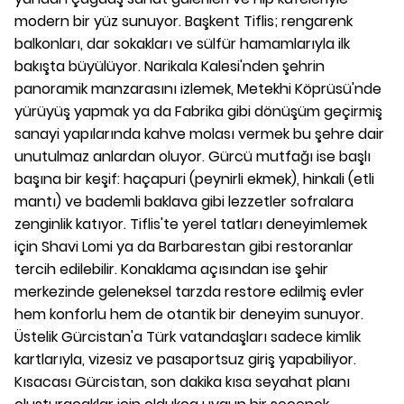
modern bir yüz sunuyor. Başkent Tiflis; rengarenk
balkonları, dar sokakları ve sülfür hamamlarıyla ilk
bakışta büyülüyor. Narikala Kalesi'nden şehrin
panoramik manzarasını izlemek, Metekhi Köprüsü'nde
yürüyüş yapmak ya da Fabrika gibi dönüşüm geçirmiş
sanayi yapılarında kahve molası vermek bu şehre dair
unutulmaz anlardan oluyor. Gürcü mutfağı ise başlı
başına bir keşif: haçapuri (peynirli ekmek), hinkali (etli
mantı) ve bademli baklava gibi lezzetler sofralara
zenginlik katıyor. Tiflis'te yerel tatları deneyimlemek
için Shavi Lomi ya da Barbarestan gibi restoranlar
tercih edilebilir. Konaklama açısından ise şehir
merkezinde geleneksel tarzda restore edilmiş evler
hem konforlu hem de otantik bir deneyim sunuyor.
Üstelik Gürcistan'a Türk vatandaşları sadece kimlik
kartlarıyla, vizesiz ve pasaportsuz giriş yapabiliyor.
Kısacası Gürcistan, son dakika kısa seyahat planı