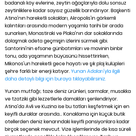
badanalı köy evlerine, zeytin ağaçlarıyla dolu sonsuz
zeytinliklere kadar sayısız güzellik barındırıyor. Başkenti
Atina'nın hareketli sokakları, Akropolis'in görkemli
kalıntıları arasında modern yaşamla tarihi bir arada
sunarken, Monastiraki ve Plaka'nın dar sokaklarında
dolaşmak adeta geçmişin izlerini sürmek gibi.
Santorini'nin efsane günbatımları ve mavinin binbir
tonu, ada yaşamının büyüsünü hissettirirken,
Mikonos'un hareketli gece hayatı ve şık plaj kulüpleri
şehre farklı bir enerji katıyor.
Yunan Adaları'yla ilgili
daha detaylı bilgi için buraya tıklayabilirsiniz.
Yunan mutfağı; taze deniz ürünleri, sarmalar, musakka
ve tzatziki gibi lezzetlerle damakları şenlendiriyor.
Atina'da Avli ve Kuzina ise bu tatları keşfetmek için en
keyifli duraklar arasında... Konaklama için küçük butik
otellerden deniz kenarındaki keyifli pansiyonlara kadar
birçok seçenek mevcut. Vize işlemlerinde de kısa süreli