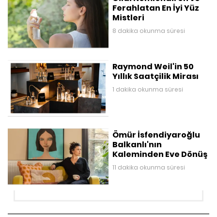
Ferahlatan En İyi Yüz
Mistleri
8 dakika okunma süresi
Raymond Weil'in 50
Yıllık Saatçilik Mirası
1 dakika okunma süresi
Ömür İsfendiyaroğlu
Balkanlı'nın
Kaleminden Eve Dönüş
11 dakika okunma süresi