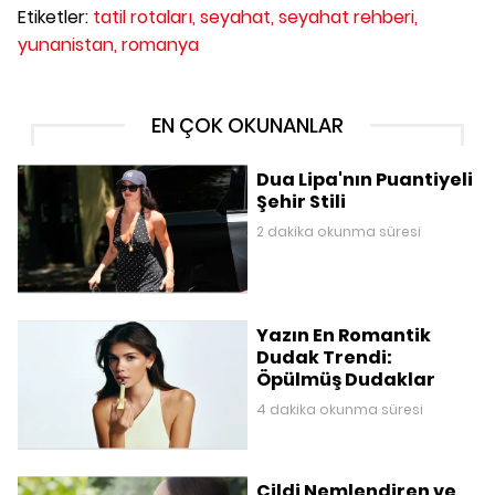
Etiketler:
tatil rotaları,
seyahat,
seyahat rehberi,
yunanistan,
romanya
EN ÇOK OKUNANLAR
Dua Lipa'nın Puantiyeli
Şehir Stili
2 dakika okunma süresi
Yazın En Romantik
Dudak Trendi:
Öpülmüş Dudaklar
4 dakika okunma süresi
Cildi Nemlendiren ve