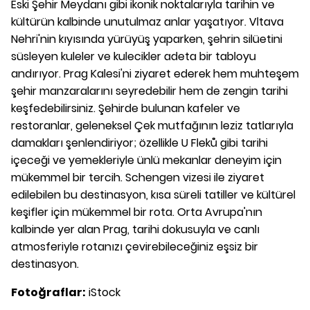
Eski Şehir Meydanı gibi ikonik noktalarıyla tarihin ve
kültürün kalbinde unutulmaz anlar yaşatıyor. Vltava
Nehri'nin kıyısında yürüyüş yaparken, şehrin silüetini
süsleyen kuleler ve kulecikler adeta bir tabloyu
andırıyor. Prag Kalesi'ni ziyaret ederek hem muhteşem
şehir manzaralarını seyredebilir hem de zengin tarihi
keşfedebilirsiniz. Şehirde bulunan kafeler ve
restoranlar, geleneksel Çek mutfağının leziz tatlarıyla
damakları şenlendiriyor; özellikle U Fleků gibi tarihi
içeceği ve yemekleriyle ünlü mekanlar deneyim için
mükemmel bir tercih. Schengen vizesi ile ziyaret
edilebilen bu destinasyon, kısa süreli tatiller ve kültürel
keşifler için mükemmel bir rota. Orta Avrupa'nın
kalbinde yer alan Prag, tarihi dokusuyla ve canlı
atmosferiyle rotanızı çevirebileceğiniz eşsiz bir
destinasyon.
Fotoğraflar:
iStock