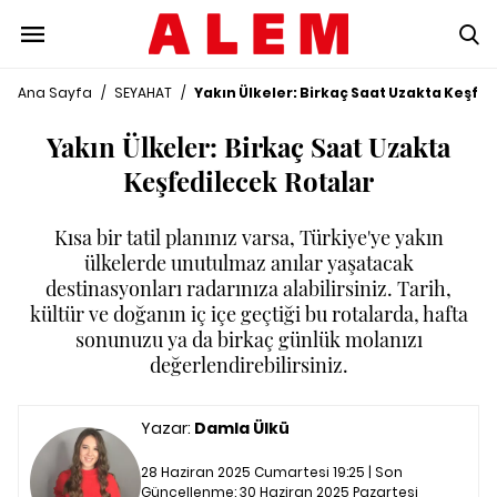
Ana Sayfa
/
SEYAHAT
/
Yakın Ülkeler: Birkaç Saat Uzakta Keşfe
Yakın Ülkeler: Birkaç Saat Uzakta
Keşfedilecek Rotalar
Kısa bir tatil planınız varsa, Türkiye'ye yakın
ülkelerde unutulmaz anılar yaşatacak
destinasyonları radarınıza alabilirsiniz. Tarih,
kültür ve doğanın iç içe geçtiği bu rotalarda, hafta
sonunuzu ya da birkaç günlük molanızı
değerlendirebilirsiniz.
Yazar:
Damla Ülkü
28 Haziran 2025 Cumartesi 19:25 | Son
Güncellenme:
30 Haziran 2025 Pazartesi