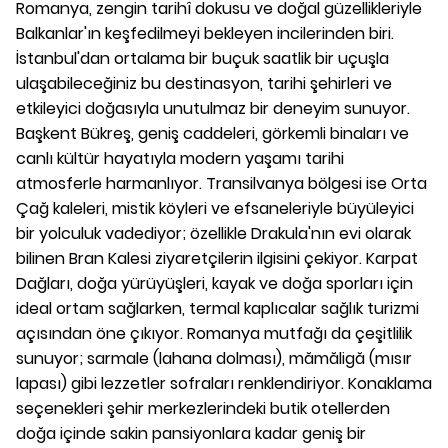
Romanya, zengin tarihî dokusu ve doğal güzellikleriyle
Balkanlar'ın keşfedilmeyi bekleyen incilerinden biri.
İstanbul'dan ortalama bir buçuk saatlik bir uçuşla
ulaşabileceğiniz bu destinasyon, tarihi şehirleri ve
etkileyici doğasıyla unutulmaz bir deneyim sunuyor.
Başkent Bükreş, geniş caddeleri, görkemli binaları ve
canlı kültür hayatıyla modern yaşamı tarihi
atmosferle harmanlıyor. Transilvanya bölgesi ise Orta
Çağ kaleleri, mistik köyleri ve efsaneleriyle büyüleyici
bir yolculuk vadediyor; özellikle Drakula'nın evi olarak
bilinen Bran Kalesi ziyaretçilerin ilgisini çekiyor. Karpat
Dağları, doğa yürüyüşleri, kayak ve doğa sporları için
ideal ortam sağlarken, termal kaplıcalar sağlık turizmi
açısından öne çıkıyor. Romanya mutfağı da çeşitlilik
sunuyor; sarmale (lahana dolması), mămăligă (mısır
lapası) gibi lezzetler sofraları renklendiriyor. Konaklama
seçenekleri şehir merkezlerindeki butik otellerden
doğa içinde sakin pansiyonlara kadar geniş bir