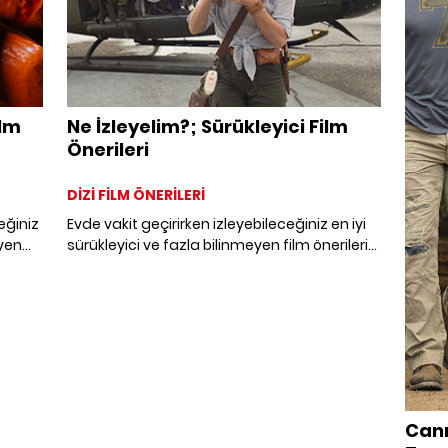
ilm
Ne İzleyelim?; Sürükleyici Film
Önerileri
DİZİ FİLM ÖNERİLERİ
eğiniz
Evde vakit geçirirken izleyebileceğiniz en iyi
eyen
sürükleyici ve fazla bilinmeyen film önerilerini
çok
sizler için listeledik.
ik.
Canı