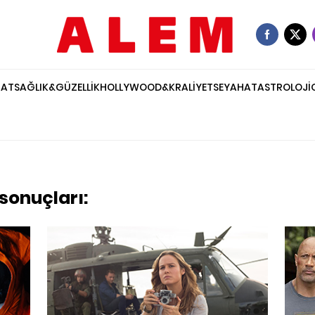
NAT
SAĞLIK&GÜZELLİK
HOLLYWOOD&KRALİYET
SEYAHAT
ASTROLOJİ
sonuçları: