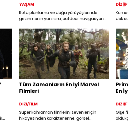
YAŞAM
DİZİ/F
Rota planlama ve doğa yürüyüşlerinde
Komed
gezinmenin yanı sıra, outdoor navigasyon
dek s
klı
uygulamaları da yolculuklarınızı çok daha
mini di
film
sorunsuz hale getirmek için harika
özelliklerle dolu. Yürüyüş botlarınızı
bağladığınızda, açık hava
maceralarınızdan en iyi şekilde yararlanmak
için bu uygulamalardan birini
yüklediğinizden emin olun.
7
Tüm Zamanların En İyi Marvel
Prim
Filmleri
En İy
DİZİ/FİLM
DİZİ/F
Süper kahraman filmlerini sevenler için
Gişe f
ir
hikayesinden karakterlerine, görsel
oldukç
lmleri
başarısından aksiyon seviyesine en iyi
Amazo