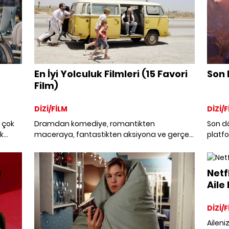
En İyi Yolculuk Filmleri (15 Favori
Son 
Film)
DİZİ/FİLM
DİZİ/F
i çok
Dramdan komediye, romantikten
Son d
k
maceraya, fantastikten aksiyona ve gerçek
platfo
hayat hikayelerine, tüm zamanların en iyi
yabanc
yolculuk filmleri.
Netfl
Aile 
DİZİ/F
Aileni