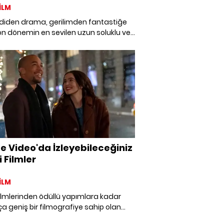
İLM
iden drama, gerilimden fantastiğe
on dönemin en sevilen uzun soluklu ve
zilerini bir araya getirdik.
e Video'da İzleyebileceğiniz
i Filmler
İLM
ilmlerinden ödüllü yapımlara kadar
a geniş bir filmografiye sahip olan
n Prime Video'da, ruh halinize göre