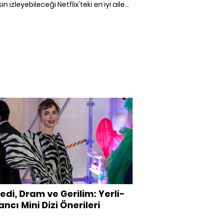
n izleyebileceği Netflix'teki en iyi aile
ini bir araya getirdik. Ailenizle birlikte
e izleyebileceğiniz en güzel Netflix aile
i.
di, Dram ve Gerilim: Yerli-
ncı Mini Dizi Önerileri