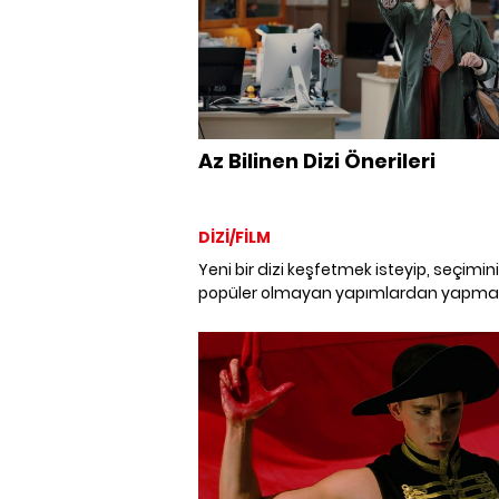
Az Bilinen Dizi Önerileri
DİZİ/FİLM
Yeni bir dizi keşfetmek isteyip, seçimin
popüler olmayan yapımlardan yapma
isteyenler için az bilinen dizi önerileri.