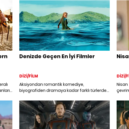
Marvel filmleri.
roman
aksiy
her tü
derled
ern
Denizde Geçen En İyi Filmler
Nisa
DİZİ/FİLM
DİZİ/F
ralı
Aksiyondan romantik komediye,
Nisan 
anların
biyografiden dramaya kadar farklı türlerde
çevrim
ldık.
denizde geçen en iyi filmler.
yerli 