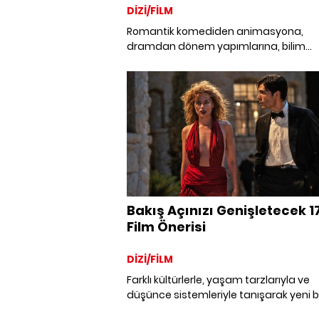
DİZİ/FİLM
Romantik komediden animasyona,
dramdan dönem yapımlarına, bilim
kurgudan fantastiğe kadar pek çok far
türde, izlemeye değer yerli ve yabancı 
önerileri.
Bakış Açınızı Genişletecek 1
Film Önerisi
DİZİ/FİLM
Farklı kültürlerle, yaşam tarzlarıyla ve
düşünce sistemleriyle tanışarak yeni b
bakış açısı kazanmanızı sağlayacak fi