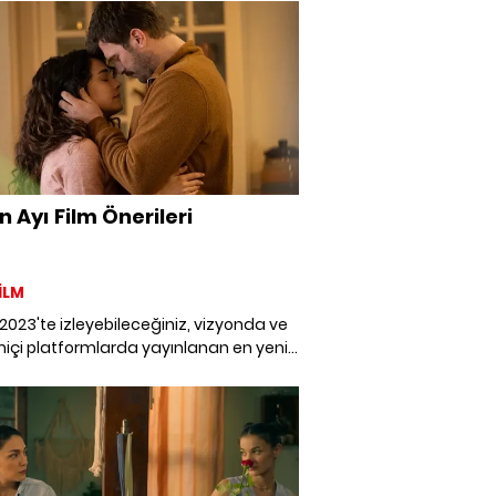
tik komediden maceraya,
ondan drama, gerilimden fantastiğe,
rde izleyebileceğiniz en iyi filmleri
ik.
n Ayı Film Önerileri
İLM
2023'te izleyebileceğiniz, vizyonda ve
içi platformlarda yayınlanan en yeni
ve yabancı filmleri bir araya getirdik.