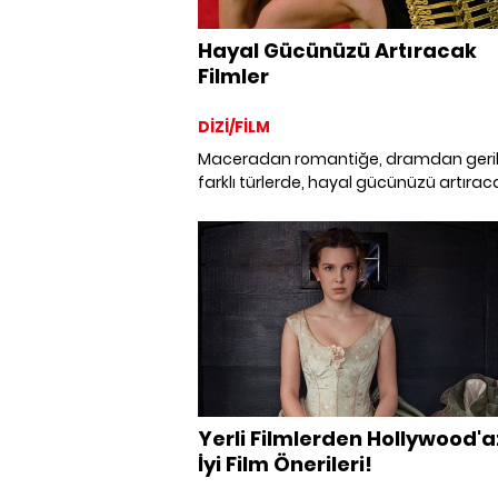
Hayal Gücünüzü Artıracak
Filmler
DİZİ/FİLM
Maceradan romantiğe, dramdan geri
farklı türlerde, hayal gücünüzü artırac
büyüleyici 15 film önerisi.
Yerli Filmlerden Hollywood'a
İyi Film Önerileri!