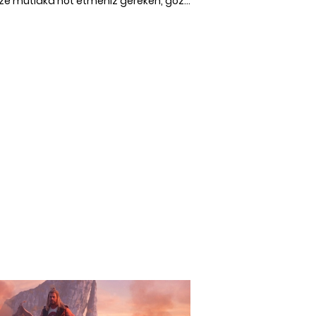
nize mutlaka not etmeniz gereken, göz
tmiş olabileceğiniz dizi önerileri.