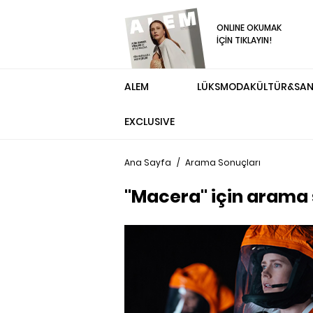
ONLINE OKUMAK
İÇİN TIKLAYIN!
ALEM
LÜKS
MODA
KÜLTÜR&SA
EXCLUSIVE
Ana Sayfa
/
Arama Sonuçları
"Macera" için arama 