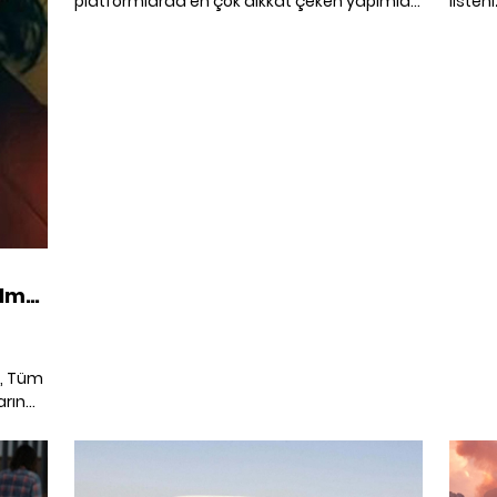
platformlarda en çok dikkat çeken yapımlar
liste
arasından güncel dizi önerileri.
ardı e
ilm
r, Tüm
arın
mler,