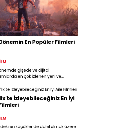
Dönemin En Popüler Filmleri
İLM
önemde gişede ve dijital
rmlarda en çok izlenen yerli ve
ı filmleri bir araya getirdik.
ix'te İzleyebileceğiniz En İyi
Filmleri
İLM
zdeki en küçükler de dahil olmak üzere