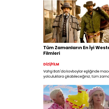
bir araya getirdik.
Tüm Zamanların En İyi West
Filmleri
DİZİ/FİLM
Vahşi Batı'da kovboylar eşliğinde mace
yolculuklara çıkabileceğiniz, tüm zam
en iyi western filmlerini mercek altına a