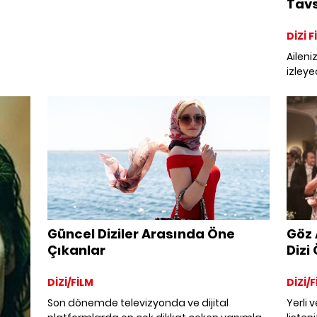
Tavs
DİZİ 
Aileni
izleyec
listel
Sıkılm
filmler
Güncel Diziler Arasında Öne
Göz 
Çıkanlar
Dizi 
DİZİ/FİLM
DİZİ/F
Son dönemde televizyonda ve dijital
Yerli 