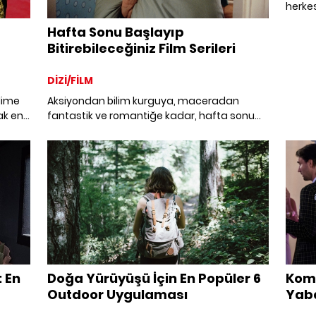
herkesi
filmler
Hafta Sonu Başlayıp
keyifl
Bitirebileceğiniz Film Serileri
filmler
DİZİ/FİLM
lime
Aksiyondan bilim kurguya, maceradan
ak en
fantastik ve romantiğe kadar, hafta sonu
başlayıp bitirebileceğiniz film serileri.
: En
Doğa Yürüyüşü İçin En Popüler 6
Kome
Outdoor Uygulaması
Yaba