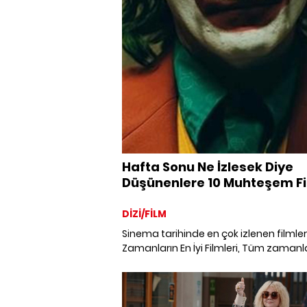
Hafta Sonu Ne İzlesek Diye
Düşünenlere 10 Muhteşem F
Önerisi
DİZİ/FİLM
Sinema tarihinde en çok izlenen filmle
Zamanların En İyi Filmleri, Tüm zamanl
en çok izlenen filmi hangisi? Efsane Fil
Sinema Tarihinin En İyi Filmleri.