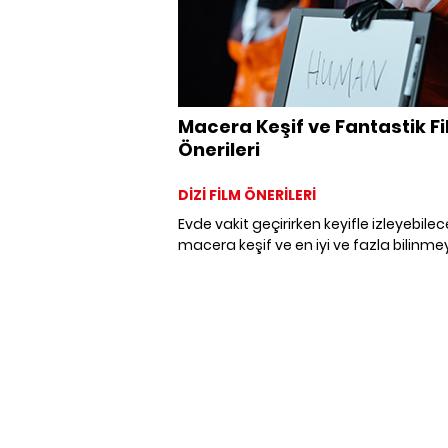
Macera Keşif ve Fantastik F
Önerileri
DİZİ FİLM ÖNERİLERİ
Evde vakit geçirirken keyifle izleyebilec
macera keşif ve en iyi ve fazla bilinm
fantastik film önerilerinin yanı sıra en 
izlenen film önerilerini sizler için listeled