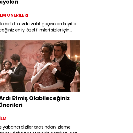
iyeleri
FİLM ÖNERİLERİ
zle birlikte evde vakit geçirirken keyifle
eğiniz en iyi özel filmleri sizler için
edik. Sabahlarken izlenecek filmler,
adan izlenecek filmler, En iyi sürükleyici
.
Ardı Etmiş Olabileceğiniz
Önerileri
İLM
ve yabancı diziler arasından izleme