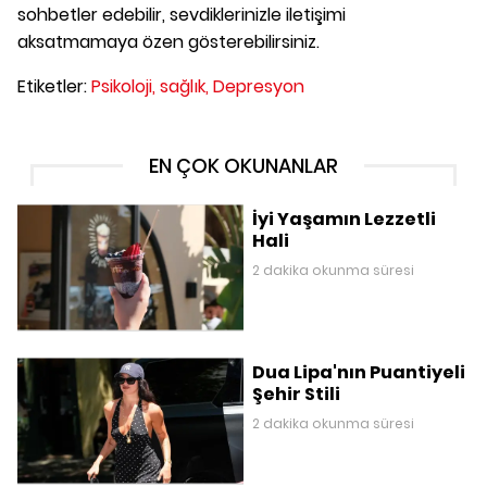
sohbetler edebilir, sevdiklerinizle iletişimi
aksatmamaya özen gösterebilirsiniz.
Etiketler:
Psikoloji,
sağlık,
Depresyon
EN ÇOK OKUNANLAR
İyi Yaşamın Lezzetli
Hali
2 dakika okunma süresi
Dua Lipa'nın Puantiyeli
Şehir Stili
2 dakika okunma süresi