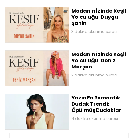
Modanın İzinde Keşif
Yolculuğu: Duygu
Şahin
3 dakika okunma süresi
Modanın İzinde Keşif
Yolculuğu: Deniz
Marşan
2 dakika okunma süresi
Yazın En Romantik
Dudak Trendi:
Öpülmüş Dudaklar
4 dakika okunma süresi