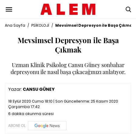
Ana Sayfa
/
PSİKOLOJİ
/
Mevsimsel Depresyon ile Başa Çıkmak
Mevsimsel Depresyon ile Başa
Çıkmak
Uzman Klinik Psikolog Cansu Güney sonbahar
depresyonu ile nasıl başa çıkacağınızı anlatıyor.
Yazar:
CANSU GÜNEY
18 Eylül 2020 Cuma 18:10 | Son Güncellenme:
25 Kasım 2020
Çarşamba 17:42
6 dakika okunma süresi
ABONE OL