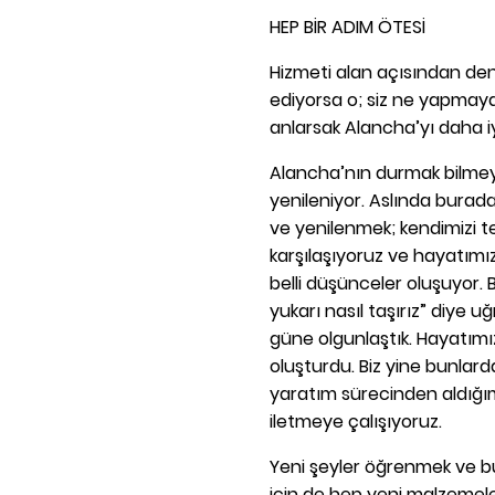
HEP BİR ADIM ÖTESİ
Hizmeti alan açısından den
ediyorsa o; siz ne yapmaya 
anlarsak Alancha’yı daha iyi
Alancha’nın durmak bilmeyen
yenileniyor. Aslında burad
ve yenilenmek; kendimizi te
karşılaşıyoruz ve hayatımı
belli düşünceler oluşuyor. 
yukarı nasıl taşırız” diye u
güne olgunlaştık. Hayatımı
oluşturdu. Biz yine bunlarda
yaratım sürecinden aldığım
iletmeye çalışıyoruz.
Yeni şeyler öğrenmek ve 
için de hep yeni malzemeler