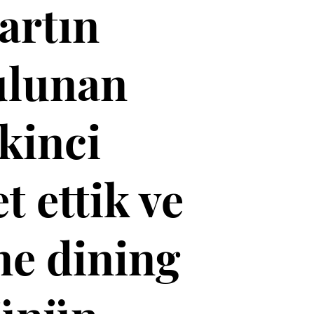
artın
bulunan
kinci
 ettik ve
ne dining