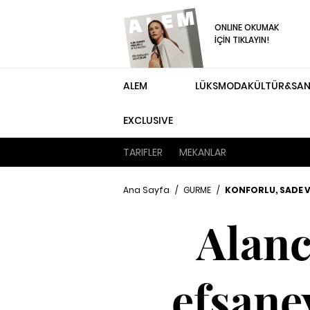
ONLINE OKUMAK
İÇİN TIKLAYIN!
ALEM
LÜKS
MODA
KÜLTÜR&SA
EXCLUSIVE
TARIFLER
MEKANLAR
Ana Sayfa
/
GURME
/
KONFORLU, SADE V
Alanc
efsaney