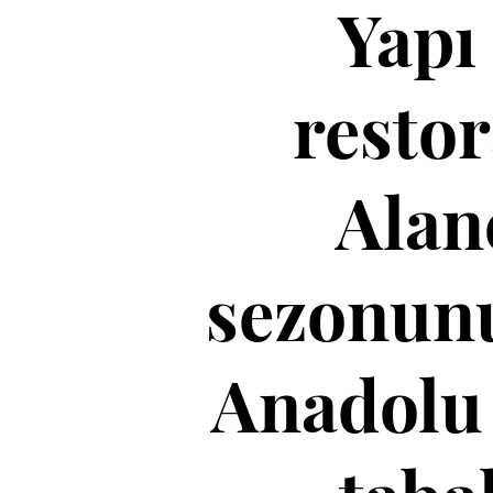
Yapı
restor
Alan
sezonunu
Anadolu 