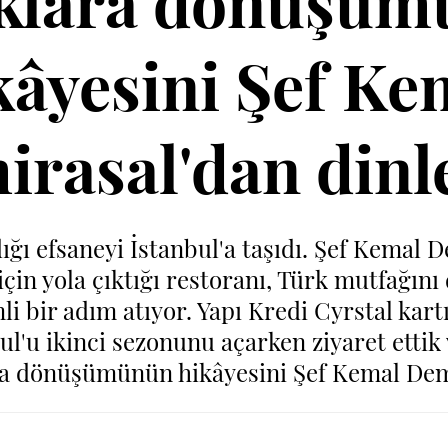
klara dönüşü
kâyesini Şef Ke
rasal'dan dinl
dığı efsaneyi İstanbul'a taşıdı. Şef Kemal 
için yola çıktığı restoranı, Türk mutfağını
i bir adım atıyor. Yapı Kredi Cyrstal kart
l'u ikinci sezonunu açarken ziyaret ettik 
ra dönüşümünün hikâyesini Şef Kemal Dem