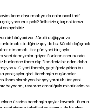
eyim, karın doyurmak ya da onlar nasıl tarif
çalışıyorsunuz peki? Belki sizin çıkış noktanızı
 anlayabiliriz…
 bir hikâyesi var. Sürekli değişiyor ve
a anlatmak istediğimiz şey de bu. Sürekli değişmek
krar etmemek... Her gün yeni bir şeyle
za yeni deneyimler giriyor. Bunların sonucunda
Biz bunlardan ilham alıp “kendimizi bir adım daha
ğraşıyoruz. O yeni ilhamla, geçtiğimiz yıldan bu
za yeni şeyler girdi. Bambaşka düşünceler
n ilham alarak yeni bir şey yarattık. Her yeni
ız heyecanı, restoran aracılığıyla misafirlerimize
bunların üzerine bambaşka şeyler koymak… Bunun
, yeni pişirme teknikleri ve sonsuz da bir alan.