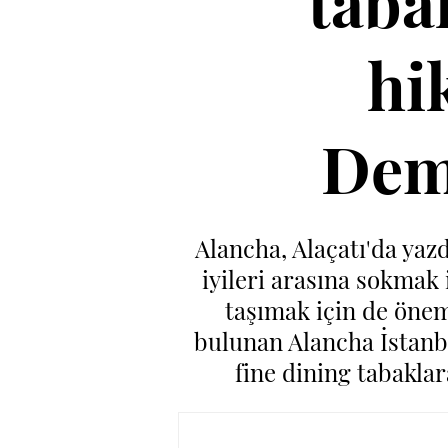
taba
hi
Demi
Alancha, Alaçatı'da yaz
iyileri arasına sokmak 
taşımak için de öneml
bulunan Alancha İstanbu
fine dining tabakla