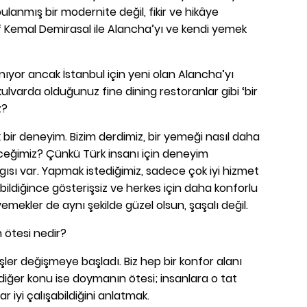
lanmış bir modernite değil, fikir ve hikâye
f Kemal Demirasal ile Alancha’yı ve kendi yemek
anıyor ancak İstanbul için yeni olan Alancha’yı
kulvarda olduğunuz fine dining restoranlar gibi ‘bir
z?
bir deneyim. Bizim derdimiz, bir yemeği nasıl daha
leceğimiz? Çünkü Türk insanı için deneyim
lgısı var. Yapmak istediğimiz, sadece çok iyi hizmet
bildiğince gösterişsiz ve herkes için daha konforlu
emekler de aynı şekilde güzel olsun, şaşalı değil.
 ötesi nedir?
işler değişmeye başladı. Biz hep bir konfor alanı
diğer konu ise doymanın ötesi; insanlara o tat
 iyi çalışabildiğini anlatmak.