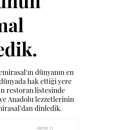
münün
mal
edik.
Demirasal'ın dünyanın en
 dünyada hak ettiği yere
ın restoran listesinde
ve Anadolu lezzetlerinin
irasal'dan dinledik.
ABONE OL