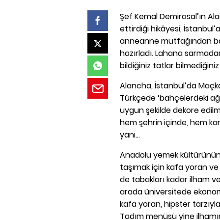
Şef Kemal Demirasal’ın Ala
ettirdiği hikâyesi, İstanbul
anneanne mutfağından baş
hazırladı. Lahana sarmadan
bildiğiniz tatlar bilmediğini
Alancha, İstanbul’da Maçka
Türkçede ‘bahçelerdeki ağ
uygun şekilde dekore edilm
hem şehrin içinde, hem ka
yani…
Anadolu yemek kültürünün 
taşımak için kafa yoran ve ç
de tabakları kadar ilham v
arada üniversitede ekonomi
kafa yoran, hipster tarzıyla 
Tadım menüsü yine ilhamını