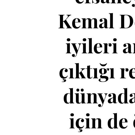
Kemal De
iyileri 
çıktığı 
dünyada 
için de