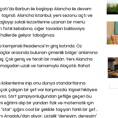
çatı’da Barbun ile başlayıp Alancha ile devam
’a taşındı. Alancha İstanbul, yeni sezonu açtı ve
layıp sokak lezzetlerine uzanan bir menü
 fıstık kebabına, ciğer tavadan baklavaya
z hallerde geliyor tabağınıza.
 Kempinski Residence’ın giriş katında. Öz
açlar arasında bulunan çimenlik bölge’ anlamına
iş. Çok geniş ve ferah bir mekân. Yeni Alancha
rmaşadan uzak ve tamamıyla Alaçatılı. Rahat
kökenlerine inip onu dünya standartlarına
ok çalışan bir şef var karşımızda. Kişisel hikâyesi
erici. Sörf şampiyonluğundan şefliğe geçen bu
 eğitimi alıp bir yandan fizik ve matematik için
‘star’ ışığını cool bir şekilde taşıyan farklı bir şef…
 Anadolu’dan alıyor; üstelik ‘deneyim, deneyim’