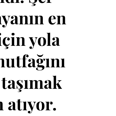
yanın en
için yola
mutfağını
e taşımak
 atıyor.