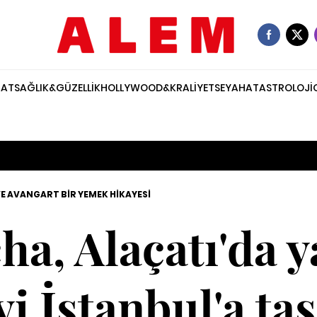
NAT
SAĞLIK&GÜZELLİK
HOLLYWOOD&KRALİYET
SEYAHAT
ASTROLOJİ
E AVANGART BİR YEMEK HİKAYESİ
ha, Alaçatı'da y
i İstanbul'a taş