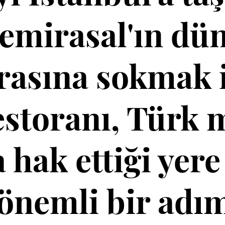
mirasal'ın dün
arasına sokmak 
restoranı, Türk 
hak ettiği yer
 önemli bir adım