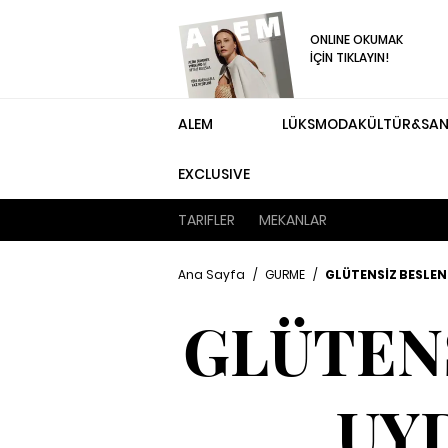
ONLINE OKUMAK
İÇİN TIKLAYIN!
ALEM
LÜKS
MODA
KÜLTÜR&SA
EXCLUSIVE
TARIFLER
MEKANLAR
Ana Sayfa
/
GURME
/
GLÜTENSİZ BESLE
GLÜTEN
UY