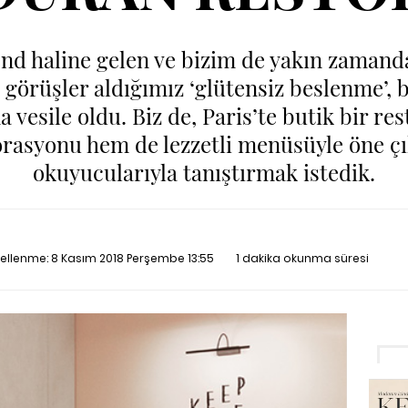
rend haline gelen ve bizim de yakın zaman
görüşler aldığımız ‘glütensiz beslenme’, b
 vesile oldu. Biz de, Paris’te butik bir r
orasyonu hem de lezzetli menüsüyle öne 
okuyucularıyla tanıştırmak istedik.
cellenme:
8 Kasım 2018 Perşembe 13:55
1 dakika okunma süresi