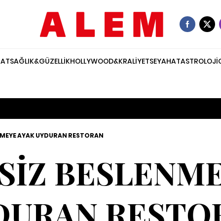
NAT
SAĞLIK&GÜZELLİK
HOLLYWOOD&KRALİYET
SEYAHAT
ASTROLOJİ
NMEYE AYAK UYDURAN RESTORAN
SİZ BESLENME
DURAN RESTO