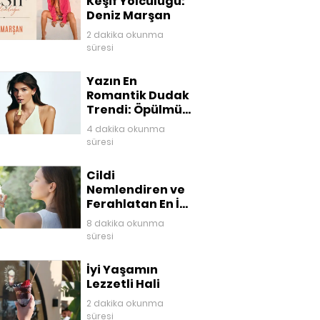
Keşif Yolculuğu:
Deniz Marşan
2 dakika okunma
süresi
Yazın En
Romantik Dudak
Trendi: Öpülmüş
Dudaklar
4 dakika okunma
süresi
Cildi
Nemlendiren ve
Ferahlatan En İyi
Yüz Mistleri
8 dakika okunma
süresi
İyi Yaşamın
Lezzetli Hali
2 dakika okunma
süresi