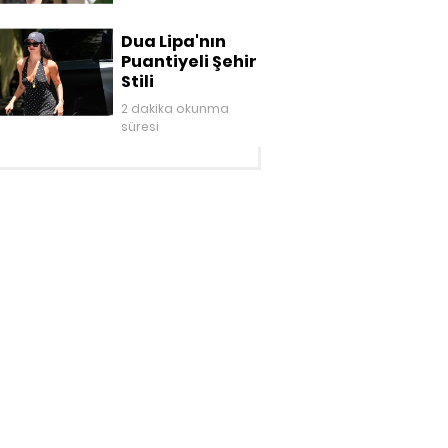
Dua Lipa'nın
Puantiyeli Şehir
Stili
2 dakika okunma
süresi