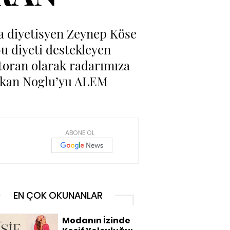
da diyetisyen Zeynep Köse
u diyeti destekleyen
estoran olarak radarımıza
çıkan Noglu’yu ALEM
ABONE OL
EN ÇOK OKUNANLAR
Modanın İzinde