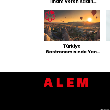
İlham Veren Kadın
Şefleri
Türkiye
Gastronomisinde Yeni
Dönem: Kapadokya
Michelin Rehberi'nde