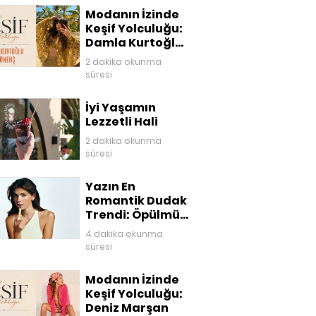
Modanın İzinde
Keşif Yolculuğu:
Damla Kurtoğlu
Akgönenç
2 dakika okunma
süresi
İyi Yaşamın
Lezzetli Hali
2 dakika okunma
süresi
Yazın En
Romantik Dudak
Trendi: Öpülmüş
Dudaklar
4 dakika okunma
süresi
Modanın İzinde
Keşif Yolculuğu:
Deniz Marşan