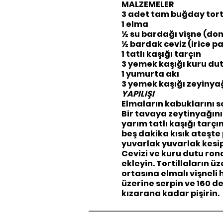
MALZEMELER
3 adet tam buğday tort
1 elma
½ su bardağı vişne (do
½ bardak ceviz (irice p
1 tatlı kaşığı tarçın
3 yemek kaşığı kuru du
1 yumurta akı
3 yemek kaşığı zeyinya
YAPILIŞI
Elmaların kabuklarını 
Bir tavaya zeytinyağını
yarım tatlı kaşığı tar
beş dakika kısık ateşte pi
yuvarlak yuvarlak kesip
Cevizi ve kuru dutu ron
ekleyin. Tortillaların ü
ortasına elmalı vişneli 
üzerine serpin ve 160 d
kızarana kadar pişirin.