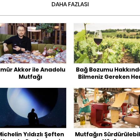
DAHA FAZLASI
mür Akkor ile Anadolu
Bağ Bozumu Hakkınd
Mutfağı
Bilmeniz Gereken He
Şey
ichelin Yıldızlı Şeften
Mutfağın Sürdürülebil