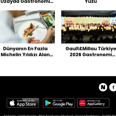
Uzayda Gastronomi
Yüzü
Deneyimi
Dünyanın En Fazla
Gault&Millau Türkiy
Michelin Yıldızı Alan
2026 Gastronomi
Şefleri
Rehberi Ödülleri
Sahiplerini Buldu!