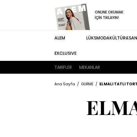
ONLINE OKUMAK
İÇİN TIKLAYIN!
ALEM
LÜKS
MODA
KÜLTÜR&SA
EXCLUSIVE
TARIFLER
MEKANLAR
Ana Sayfa
/
GURME
/
ELMALI TATLI TORT
ELMA