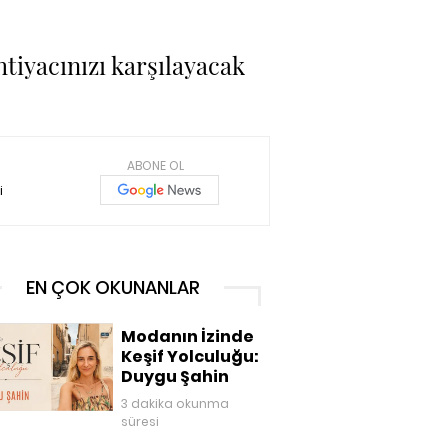
ihtiyacınızı karşılayacak
ABONE OL
i
EN ÇOK OKUNANLAR
Modanın İzinde
Keşif Yolculuğu:
Duygu Şahin
3 dakika okunma
süresi