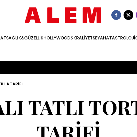
NAT
SAĞLIK&GÜZELLİK
HOLLYWOOD&KRALİYET
SEYAHAT
ASTROLOJİ
ILLA TARİFİ
LI TATLI TOR
TARİFİ