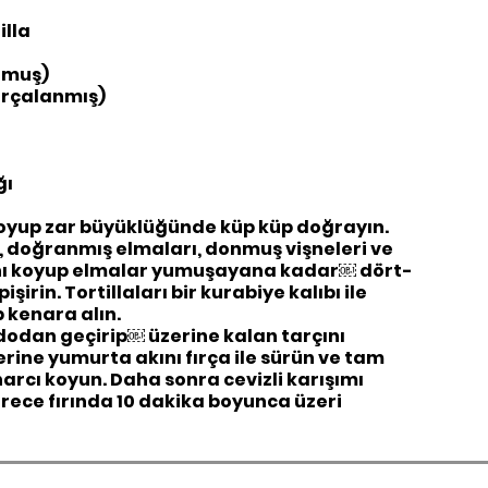
illa
nmuş)
arçalanmış)
t
ğı
soyup zar büyüklüğünde küp küp doğrayın.
, doğranmış elmaları, donmuş vişneleri ve
çını koyup elmalar yumuşayana kadar￼ dört-
şirin. Tortillaları bir kurabiye kalıbı ile
 kenara alın.
dodan geçirip￼ üzerine kalan tarçını
zerine yumurta akını fırça ile sürün ve tam
harcı koyun. Daha sonra cevizli karışımı
erece fırında 10 dakika boyunca üzeri