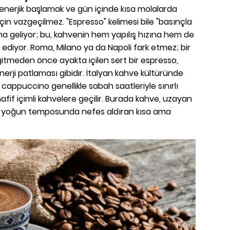
 enerjik başlamak ve gün içinde kısa molalarda
çin vazgeçilmez. "Espresso" kelimesi bile "basınçla
mına geliyor; bu, kahvenin hem yapılış hızına hem de
t ediyor. Roma, Milano ya da Napoli fark etmez; bir
gitmeden önce ayakta içilen sert bir espresso,
erji patlaması gibidir. İtalyan kahve kültüründe
 cappuccino genellikle sabah saatleriyle sınırlı
afif içimli kahvelere geçilir. Burada kahve, uzayan
n yoğun temposunda nefes aldıran kısa ama