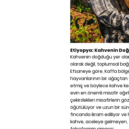
Etiyopya: Kahvenin Do
Kahvenin doğduğu yer olar
olarak değil, toplumsal bağl
Efsaneye göre, Kaffa bölges
hayvanlarının bir ağaçtan y
etmiş ve böylece kahve keş
evin en önemli misafir ağır
çekirdekleri misafirlerin g
öğütülüyor ve uzun bir sür
fincanda ikram ediliyor ve 
kahve, aceleye gelmeyen, s
felsefesinin simgesi.