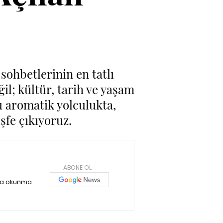
 sohbetlerinin en tatlı
il; kültür, tarih ve yaşam
u aromatik yolculukta,
şfe çıkıyoruz.
ABONE OL
ika okunma