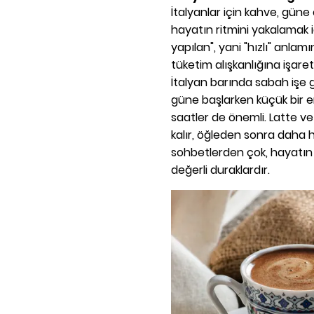
İtalyanlar için kahve, güne
hayatın ritmini yakalamak i
yapılan", yani "hızlı" anla
tüketim alışkanlığına işare
İtalyan barında sabah işe 
güne başlarken küçük bir en
saatler de önemli. Latte ve
kalır, öğleden sonra daha h
sohbetlerden çok, hayatı
değerli duraklardır.