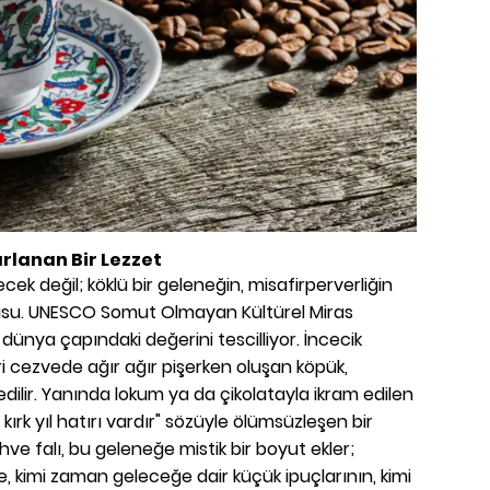
rlanan Bir Lezzet
cek değil; köklü bir geleneğin, misafirperverliğin
usu. UNESCO Somut Olmayan Kültürel Miras
 dünya çapındaki değerini tescilliyor. İncecik
i cezvede ağır ağır pişerken oluşan köpük,
edilir. Yanında lokum ya da çikolatayla ikram edilen
kırk yıl hatırı vardır" sözüyle ölümsüzleşen bir
ve falı, bu geleneğe mistik bir boyut ekler;
e, kimi zaman geleceğe dair küçük ipuçlarının, kimi