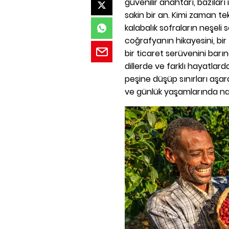
güvenilir anahtarı, bazılar
sakin bir an. Kimi zaman te
kalabalık sofraların neşeli
coğrafyanın hikayesini, bir
bir ticaret serüvenini barın
dillerde ve farklı hayatla
peşine düşüp sınırları aşara
ve günlük yaşamlarında nas