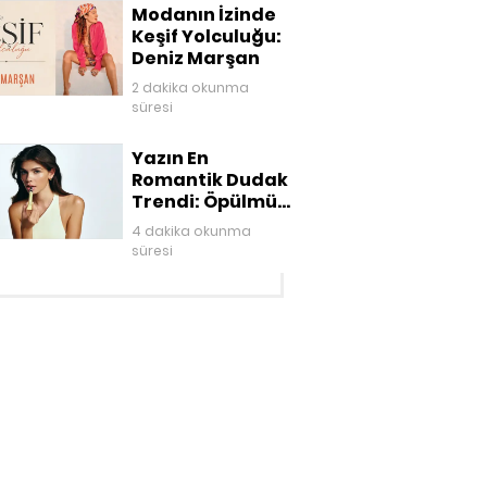
Modanın İzinde
Keşif Yolculuğu:
Deniz Marşan
2 dakika okunma
süresi
Yazın En
Romantik Dudak
Trendi: Öpülmüş
Dudaklar
4 dakika okunma
süresi