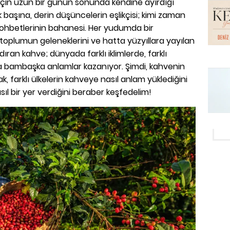
ı için uzun bir günün sonunda kendine ayırdığı
k başına, derin düşüncelerin eşlikçisi; kimi zaman
 sohbetlerinin bahanesi. Her yudumda bir
 toplumun geleneklerini ve hatta yüzyıllara yayılan
dıran kahve; dünyada farklı iklimlerde, farklı
rda bambaşka anlamlar kazanıyor. Şimdi, kahvenin
k, farklı ülkelerin kahveye nasıl anlam yüklediğini
ıl bir yer verdiğini beraber keşfedelim!