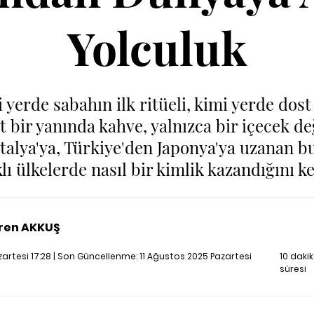
Yolculuk
 yerde sabahın ilk ritüeli, kimi yerde dost
ir yanında kahve, yalnızca bir içecek değ
İtalya'ya, Türkiye'den Japonya'ya uzanan b
lı ülkelerde nasıl bir kimlik kazandığını ke
ren AKKUŞ
zartesi 17:28 | Son Güncellenme:
11 Ağustos 2025 Pazartesi
10 dak
süresi