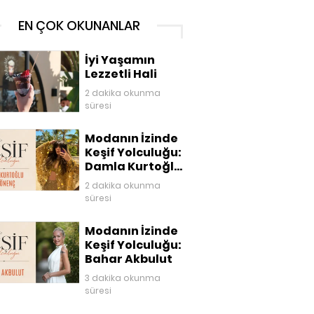
EN ÇOK OKUNANLAR
İyi Yaşamın
Lezzetli Hali
2 dakika okunma
süresi
Modanın İzinde
Keşif Yolculuğu:
Damla Kurtoğlu
Akgönenç
2 dakika okunma
süresi
Modanın İzinde
Keşif Yolculuğu:
Bahar Akbulut
3 dakika okunma
süresi