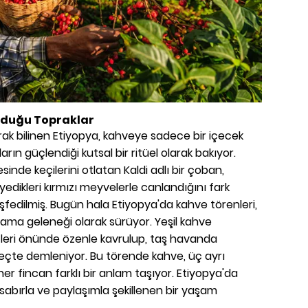
ğduğu Topraklar
ak bilinen Etiyopya, kahveye sadece bir içecek
arın güçlendiği kutsal bir ritüel olarak bakıyor.
inde keçilerini otlatan Kaldi adlı bir çoban,
edikleri kırmızı meyvelerle canlandığını fark
fedilmiş. Bugün hala Etiyopya'da kahve törenleri,
lama geleneği olarak sürüyor. Yeşil kahve
özleri önünde özenle kavrulup, taş havanda
eçte demleniyor. Bu törende kahve, üç ayrı
her fincan farklı bir anlam taşıyor. Etiyopya'da
abırla ve paylaşımla şekillenen bir yaşam