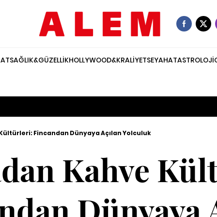
NAT
SAĞLIK&GÜZELLİK
HOLLYWOOD&KRALİYET
SEYAHAT
ASTROLOJİ
ültürleri: Fincandan Dünyaya Açılan Yolculuk
dan Kahve Kültü
ndan Dünyaya 