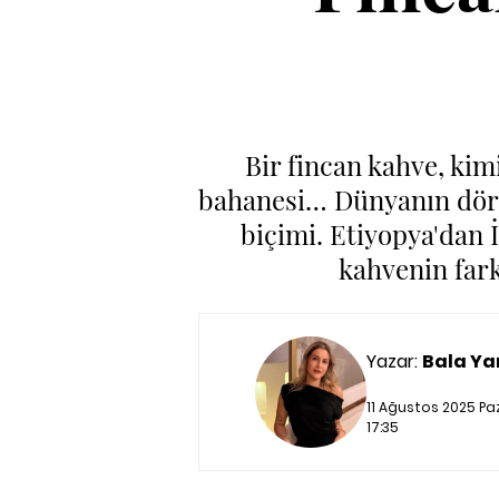
Bir fincan kahve, kimi
bahanesi… Dünyanın dört b
biçimi. Etiyopya'dan 
kahvenin fark
Yazar:
Bala Ya
11 Ağustos 2025 Pa
17:35