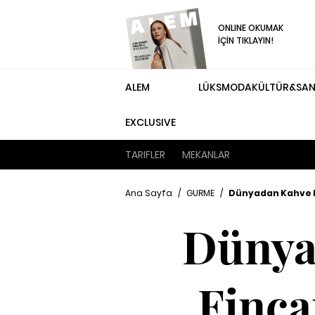
ONLINE OKUMAK
İÇİN TIKLAYIN!
ALEM
LÜKS
MODA
KÜLTÜR&SA
EXCLUSIVE
TARIFLER
MEKANLAR
Ana Sayfa
/
GURME
/
Dünyadan Kahve K
Dünya
Finca