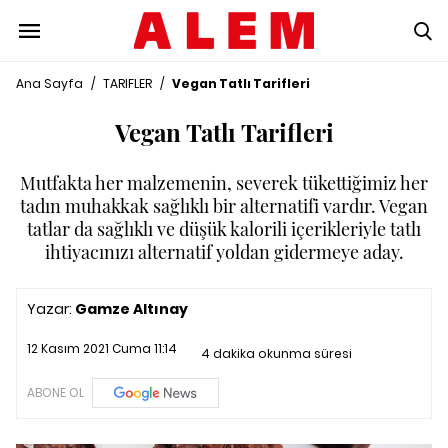
Ana Sayfa
/
TARIFLER
/
Vegan Tatlı Tarifleri
Vegan Tatlı Tarifleri
Mutfakta her malzemenin, severek tükettiğimiz her
tadın muhakkak sağlıklı bir alternatifi vardır. Vegan
tatlar da sağlıklı ve düşük kalorili içerikleriyle tatlı
ihtiyacınızı alternatif yoldan gidermeye aday.
Yazar:
Gamze Altınay
12 Kasım 2021 Cuma 11:14
4 dakika okunma süresi
ABONE OL