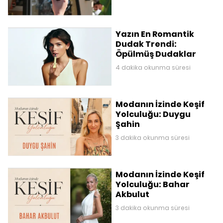
Yazın En Romantik
Dudak Trendi:
Öpülmüş Dudaklar
4 dakika okunma süresi
Modanın İzinde Keşif
Yolculuğu: Duygu
Şahin
3 dakika okunma süresi
Modanın İzinde Keşif
Yolculuğu: Bahar
Akbulut
3 dakika okunma süresi