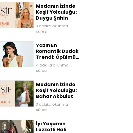
Modanın İzinde
Keşif Yolculuğu:
Duygu Şahin
3 dakika okunma
süresi
Yazın En
Romantik Dudak
Trendi: Öpülmüş
Dudaklar
4 dakika okunma
süresi
Modanın İzinde
Keşif Yolculuğu:
Bahar Akbulut
3 dakika okunma
süresi
İyi Yaşamın
Lezzetli Hali