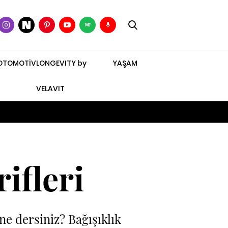
OTOMOTİV
LONGEVITY by
YAŞAM
VELAVIT
ifleri
e dersiniz? Bağışıklık