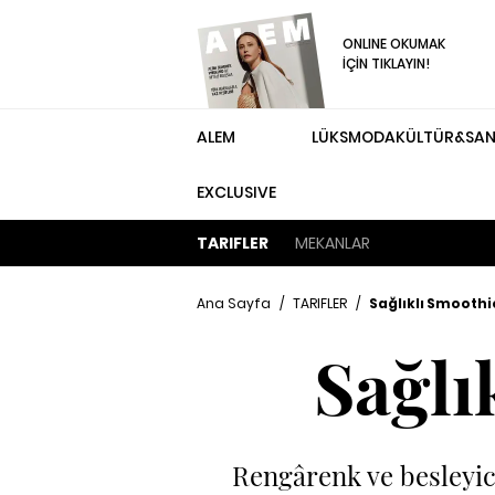
ONLINE OKUMAK
İÇİN TIKLAYIN!
ALEM
LÜKS
MODA
KÜLTÜR&SA
EXCLUSIVE
TARIFLER
MEKANLAR
Ana Sayfa
/
TARIFLER
/
Sağlıklı Smoothie
Sağlı
Rengârenk ve besleyic