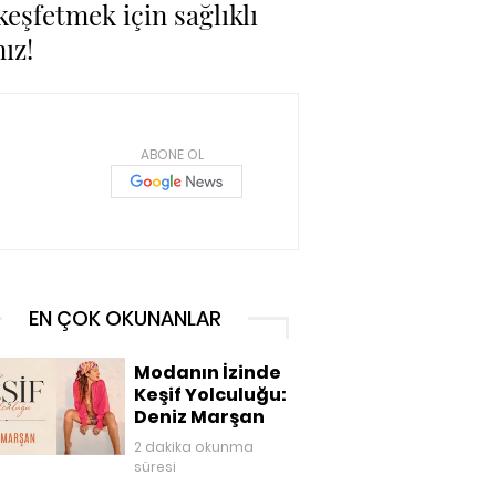
keşfetmek için sağlıklı
ız!
ABONE OL
EN ÇOK OKUNANLAR
Modanın İzinde
Keşif Yolculuğu:
Deniz Marşan
2 dakika okunma
süresi