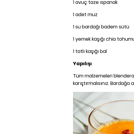
1 avuç taze ıspanak
1 adet muz
1 su bardağı badem sütü
1 yemek kaşığı chia tohum
1 tatlı kaşığı bal
Yapılışı
Tüm malzemeleri blendera 
karıştırmalısınız. Bardağa a