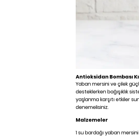
Antioksidan Bombası K
Yaban mersini ve çilek güçlü
desteklerken bağışıklık sis
yaşlanma karşıtı etkiler s
denemelisiniz.
Malzemeler
1 su bardağı yaban mersini