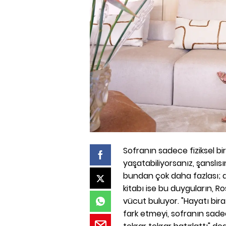
Sofranın sadece fiziksel b
yaşatabiliyorsanız, şanslısı
bundan çok daha fazlası; du
kitabı ise bu duyguların, R
vücut buluyor. "Hayatı bi
fark etmeyi, sofranın sade