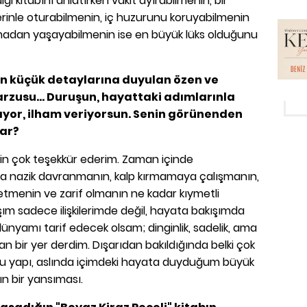
iği kitabını anlatırken vakit ayırabilmenin, bir
erinle oturabilmenin, iç huzurunu koruyabilmenin
madan yaşayabilmenin ise en büyük lüks olduğunu
ın küçük detaylarına duyulan özen ve
usu... Duruşun, hayattaki adımlarınla
ayıyor, ilham veriyorsun. Senin görünenden
var?
için çok teşekkür ederim. Zaman içinde
ra nazik davranmanın, kalp kırmamaya çalışmanın,
 etmenin ve zarif olmanın ne kadar kıymetli
şım sadece ilişkilerimde değil, hayata bakışımda
dünyamı tarif edecek olsam; dinginlik, sadelik, ama
yan bir yer derdim. Dışarıdan bakıldığında belki çok
bu yapı, aslında içimdeki hayata duyduğum büyük
ın bir yansıması.