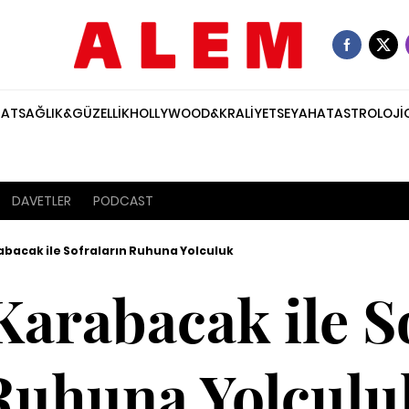
NAT
SAĞLIK&GÜZELLİK
HOLLYWOOD&KRALİYET
SEYAHAT
ASTROLOJİ
DAVETLER
PODCAST
abacak ile Sofraların Ruhuna Yolculuk
Karabacak ile S
Ruhuna Yolculu