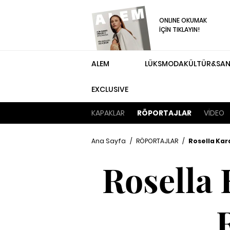
ONLINE OKUMAK
İÇİN TIKLAYIN!
ALEM
LÜKS
MODA
KÜLTÜR&SA
EXCLUSIVE
KAPAKLAR
RÖPORTAJLAR
VİDEO
Ana Sayfa
/
RÖPORTAJLAR
/
Rosella Kar
Rosella 