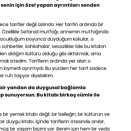
 senin için özel yapan ayrıntıları senden
ece tarifler değil aslında. Her tarifin ardında bir
var. Özellikle Sefarad mutfağı, annemin mutfağında
. Çocukluğum boyunca duyduğum kokular, o
ohbetler, kahkahalar, sessizlikler bile bu kitabın
mden aldığım kültürü olduğu gibi aktarmak, ama
mak istedim. Tariflerin ardında yer alan o
n kıymetli ayrıntıydı. Bu yüzden her tarif sadece
bir ruh taşıyor diyebilirim.
n, bir yandan da duygusal bağlamla
tap sunuyorsun. Bu kitabı birkaç cümle ile
 bir yemek kitabı değil; bir belleğin, bir kültürün ve
bir duygu kitabı. İçinde tariflerin ötesinde anılar,
lmüş bir yaşam biçimi var. Benim için hem bir veda