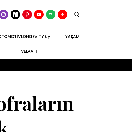
OTOMOTİV
LONGEVITY by
YAŞAM
VELAVIT
ofraların
k