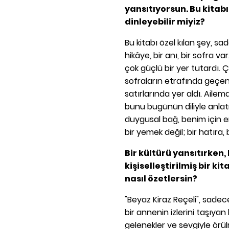
yansıtıyorsun. Bu kitabı
dinleyebilir miyiz?
Bu kitabı özel kılan şey, sad
hikâye, bir anı, bir sofra 
çok güçlü bir yer tutardı
sofraların etrafında geçen s
satırlarında yer aldı. Aile
bunu bugünün diliyle anlat
duygusal bağ, benim için e
bir yemek değil; bir hatıra, 
Bir kültürü yansıtırke
kişiselleştirilmiş bir ki
nasıl özetlersin?
"Beyaz Kiraz Reçeli", sadece
bir annenin izlerini taşıyan 
gelenekler ve sevgiyle örü