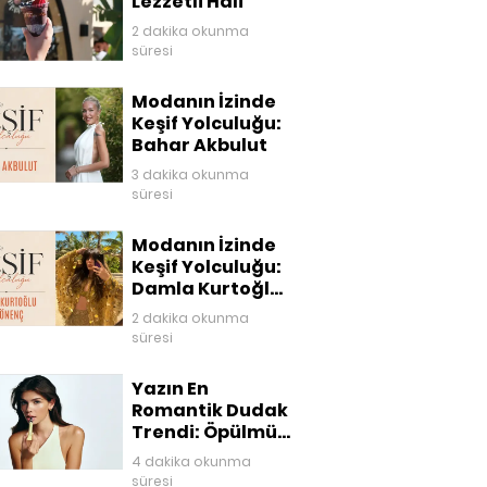
Lezzetli Hali
2 dakika okunma
süresi
Modanın İzinde
Keşif Yolculuğu:
Bahar Akbulut
3 dakika okunma
süresi
Modanın İzinde
Keşif Yolculuğu:
Damla Kurtoğlu
Akgönenç
2 dakika okunma
süresi
Yazın En
Romantik Dudak
Trendi: Öpülmüş
Dudaklar
4 dakika okunma
süresi