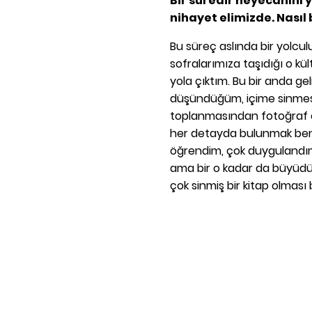
Bir süredir heyecanını 
nihayet elimizde. Nasıl
Bu süreç aslında bir yolcul
sofralarımıza taşıdığı o kült
yola çıktım. Bu bir anda ge
düşündüğüm, içime sinmesi 
toplanmasından fotoğraf çe
her detayda bulunmak benim
öğrendim, çok duygulandı
ama bir o kadar da büyüdü
çok sinmiş bir kitap olması