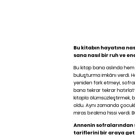
Bu kitabın hayatına nas
sana nasıl bir ruh ve ene
Bu kitap bana aslında hem
buluşturma imkânı verdi. H
yeniden fark etmeyi, sofra
bana tekrar tekrar hatırl
kitapla ölümsüzleştirmek, b
oldu. Aynı zamanda çocukla
miras bırakma hissi verdi.
Annenin sofralarından 
tariflerini bir araya g