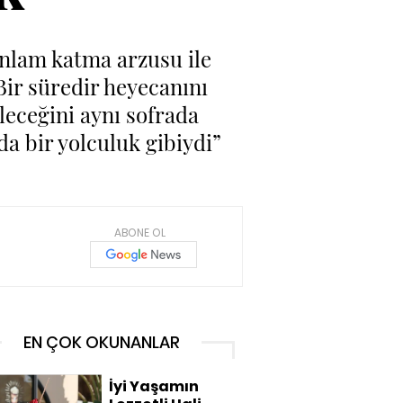
anlam katma arzusu ile
Bir süredir heyecanını
eleceğini aynı sofrada
da bir yolculuk gibiydi”
ABONE OL
EN ÇOK OKUNANLAR
İyi Yaşamın