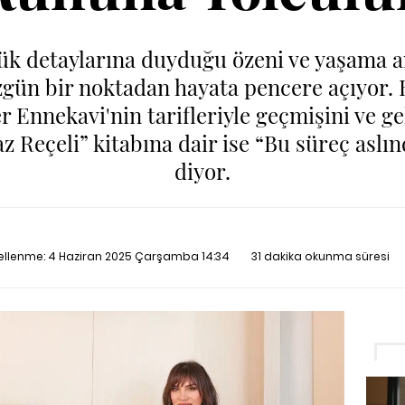
çük detaylarına duyduğu özeni ve yaşama 
gün bir noktadan hayata pencere açıyor. 
r Ennekavi'nin tarifleriyle geçmişini ve g
 Reçeli” kitabına dair ise “Bu süreç aslın
diyor.
cellenme:
4 Haziran 2025 Çarşamba 14:34
31 dakika okunma süresi