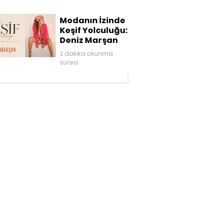
Modanın İzinde
Keşif Yolculuğu:
Deniz Marşan
2 dakika okunma
süresi