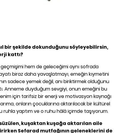
ıl bir şekilde dokunduğunu söyleyebilirsin,
rji kattı?
 geçmişimi hem de geleceğimi aynı sofrada
ayatı biraz daha yavaşlatmayı, emeğin kıymetini
nın sadece yemek değil, anı biriktirmek olduğunu
attı. Anneme duyduğum sevgiyi, onun emeğini bu
enim için tarifsiz bir enerji ve motivasyon kaynağı
rıma, onların çocuklarına aktarılacak bir kültürel
 Bu ruhla yaptım ve o ruhu hâlâ içimde taşıyorum.
süzülen, kuşaktan kuşağa aktarılan aile
etirirken Sefarad mutfağının geleneklerini de