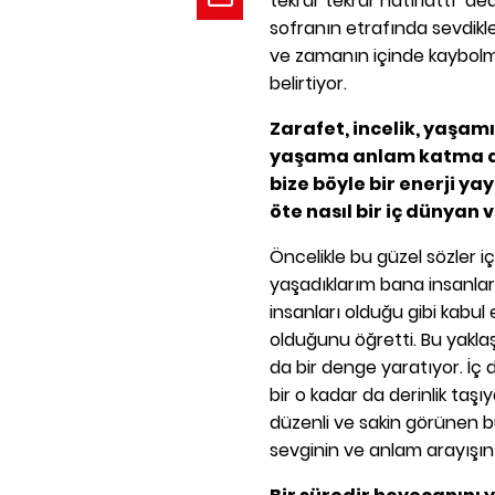
tekrar tekrar hatırlattı" ded
sofranın etrafında sevdikl
ve zamanın içinde kaybol
belirtiyor.
Zarafet, incelik, yaşam
yaşama anlam katma arz
bize böyle bir enerji y
öte nasıl bir iç dünyan 
Öncelikle bu güzel sözler 
yaşadıklarım bana insanla
insanları olduğu gibi kabul
olduğunu öğretti. Bu yakla
da bir denge yaratıyor. İç 
bir o kadar da derinlik taşı
düzenli ve sakin görünen 
sevginin ve anlam arayışın