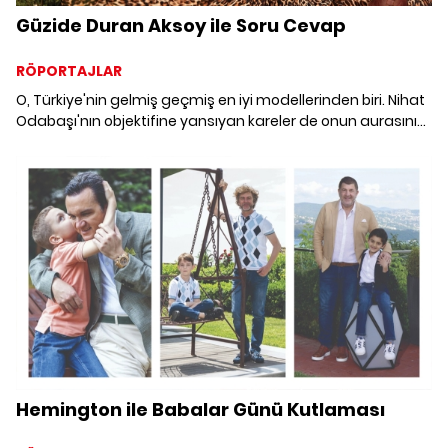
Güzide Duran Aksoy ile Soru Cevap
RÖPORTAJLAR
O, Türkiye'nin gelmiş geçmiş en iyi modellerinden biri. Nihat
Odabaşı'nın objektifine yansıyan kareler de onun aurasının
ne kadar farklı olduğunu kanıtlıyor. Uzun bir aradan sonra
bir araya geldiğimiz Güzide Duran Aksoy'un heyecanına
ortak olmaya hazır mısınız?
Hemington ile Babalar Günü Kutlaması