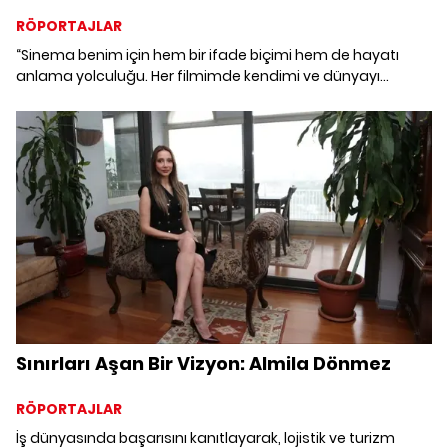
RÖPORTAJLAR
“Sinema benim için hem bir ifade biçimi hem de hayatı
anlama yolculuğu. Her filmimde kendimi ve dünyayı
keşfetmeye devam ediyorum” diyen Kurdoğlu, aldığı
uluslararası ödüllerle motive olurken Hollywood dünyasının
tam içinde bu işe başlamış olmanın sanatına
yansımalarını anlatıyor.
Sınırları Aşan Bir Vizyon: Almila Dönmez
RÖPORTAJLAR
İş dünyasında başarısını kanıtlayarak, lojistik ve turizm