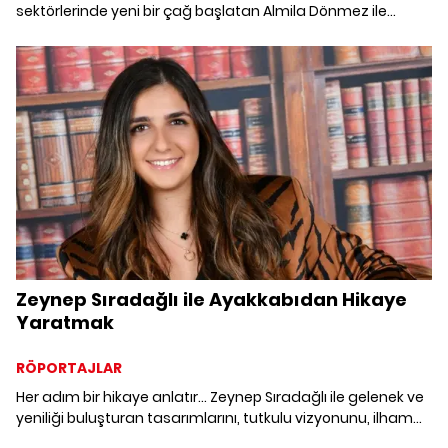
sektörlerinde yeni bir çağ başlatan Almila Dönmez ile
unutulmaz bir deneyime dönüştürmeyi hedefledikleri
demiryolu yolculuklarını keşfediyoruz.
Zeynep Sıradağlı ile Ayakkabıdan Hikaye
Yaratmak
RÖPORTAJLAR
Her adım bir hikaye anlatır… Zeynep Sıradağlı ile gelenek ve
yeniliği buluşturan tasarımlarını, tutkulu vizyonunu, ilham
veren yolculuğunu ve moda dünyasında sınırları aşan