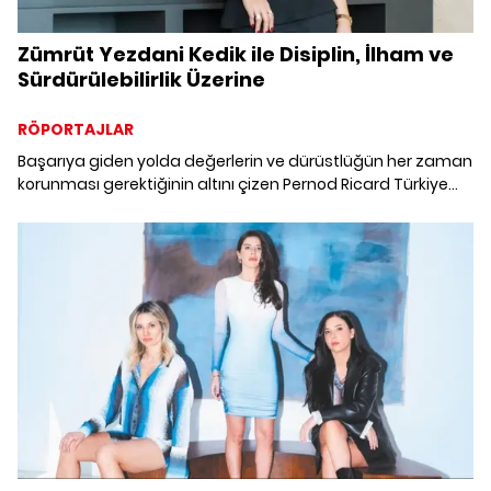
Zümrüt Yezdani Kedik ile Disiplin, İlham ve
Sürdürülebilirlik Üzerine
RÖPORTAJLAR
Başarıya giden yolda değerlerin ve dürüstlüğün her zaman
korunması gerektiğinin altını çizen Pernod Ricard Türkiye
Hukuk, Kurumsal İletişim ve Dış İlişkiler Direktörü Zümrüt
Yezdani Kedik ile sürdürülebilirlik başta olmak üzere birçok
alanda gerçekleştirmeyi hedefledikleri projeleri masaya
yatırdık.