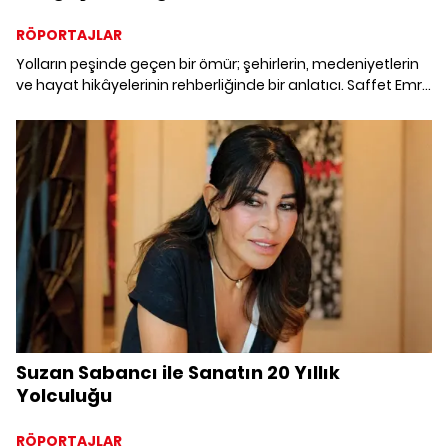
RÖPORTAJLAR
Yolların peşinde geçen bir ömür; şehirlerin, medeniyetlerin
ve hayat hikâyelerinin rehberliğinde bir anlatıcı. Saffet Emre
Tonguç, gezgin ruhunun izinde Türkiye'den dünyaya
uzanan serüvenini bizimle paylaşıyor.
Suzan Sabancı ile Sanatın 20 Yıllık
Yolculuğu
RÖPORTAJLAR