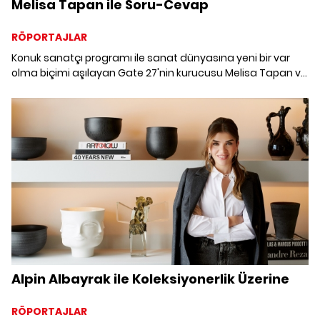
Melisa Tapan ile Soru-Cevap
RÖPORTAJLAR
Konuk sanatçı programı ile sanat dünyasına yeni bir var
olma biçimi aşılayan Gate 27'nin kurucusu Melisa Tapan ve
Machka'nın sanat ve zanaate destek veren yolculuğuna
ortak olduk.
Alpin Albayrak ile Koleksiyonerlik Üzerine
RÖPORTAJLAR