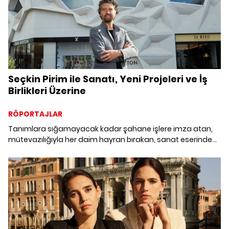
Seçkin Pirim ile Sanatı, Yeni Projeleri ve İş
Birlikleri Üzerine
RÖPORTAJLAR
Tanımlara sığamayacak kadar şahane işlere imza atan,
mütevazılığıyla her daim hayran bırakan, sanat eserinden
içeri girilen bir Louis Vuitton mağazası yaratan, dünyada bir
ilki gerçekleştiren sanatçının sohbetine davetlisiniz.