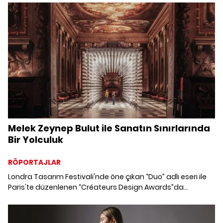
girişiminin arkasındaki hikayeyi keşfediyoruz.
Melek Zeynep Bulut ile Sanatın Sınırlarında
Bir Yolculuk
RÖPORTAJLAR
Londra Tasarım Festivali'nde öne çıkan “Duo” adlı eseri ile
Paris'te düzenlenen “Créateurs Design Awards”da
dördüncü uluslararası ödülüne kavuşan Melek Zeynep
Bulut'un sıra dışı sanat evrenine geçiş yapıyoruz.