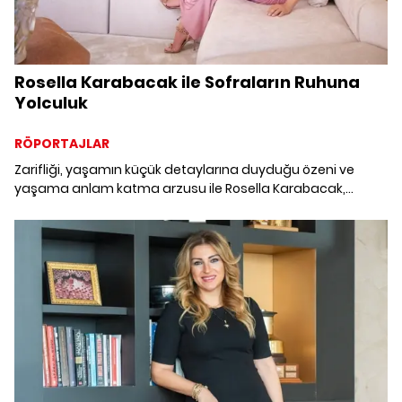
Rosella Karabacak ile Sofraların Ruhuna
Yolculuk
RÖPORTAJLAR
Zarifliği, yaşamın küçük detaylarına duyduğu özeni ve
yaşama anlam katma arzusu ile Rosella Karabacak,
özgün bir noktadan hayata pencere açıyor. Bir süredir
heyecanını yaşadığı, annesi Ester Ennekavi'nin tarifleriyle
geçmişini ve geleceğini aynı sofrada buluşturan “Beyaz
Kiraz Reçeli” kitabına dair ise “Bu süreç aslında bir yolculuk
gibiydi” diyor.