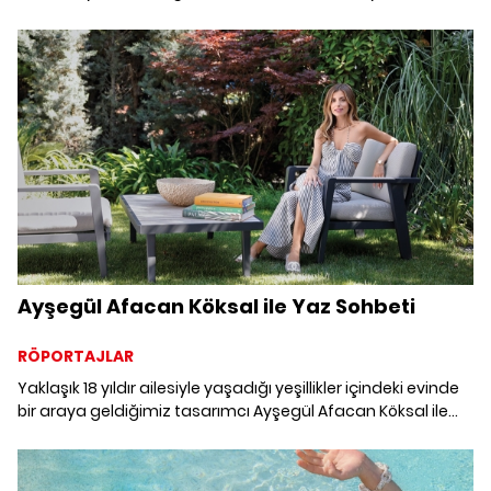
bir yaz insanı. Deniz ve güneşle buluştuğumuz
çekimimizden yaz tatili tadındaki karelerle sizi baş başa
bırakıyoruz.
Ayşegül Afacan Köksal ile Yaz Sohbeti
RÖPORTAJLAR
Yaklaşık 18 yıldır ailesiyle yaşadığı yeşillikler içindeki evinde
bir araya geldiğimiz tasarımcı Ayşegül Afacan Köksal ile
dekorasyon, stil ve yaza dair merak ettiklerimizi konuştuk.