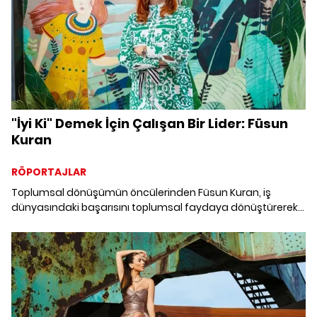
"İyi Ki" Demek İçin Çalışan Bir Lider: Füsun
Kuran
RÖPORTAJLAR
Toplumsal dönüşümün öncülerinden Füsun Kuran, iş
dünyasındaki başarısını toplumsal faydaya dönüştürerek
“İyi Ki Vakfı” ile sosyal etki yaratıyor. Vizyoner projelerine her
gün bir yenisini ekleyen Kuran, stratejik bağışçılık kültürünün
gelişmesi için neler yapılabileceğini anlatıyor.