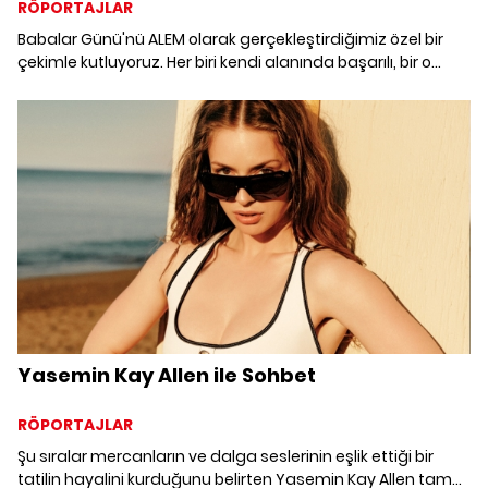
RÖPORTAJLAR
Babalar Günü'nü ALEM olarak gerçekleştirdiğimiz özel bir
çekimle kutluyoruz. Her biri kendi alanında başarılı, bir o
kadar da ailesine ve çocuğuna düşkün ünlü isimler bu
çekimde Hemington Baba Oğul Koleksiyonu'ndan
tasarımlarla objektiflerimizin karşısına geçtiler.
Yasemin Kay Allen ile Sohbet
RÖPORTAJLAR
Şu sıralar mercanların ve dalga seslerinin eşlik ettiği bir
tatilin hayalini kurduğunu belirten Yasemin Kay Allen tam