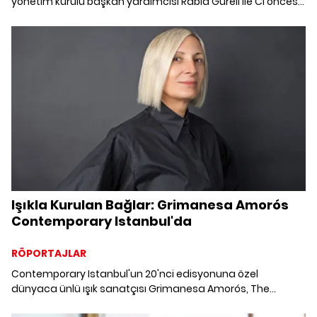
yönetim kurulu başkan yardımcısı Rabia Güreli ile CI öncesi
bir araya geldik. Güreli, 20 yıl önce çıktıkları bu yolculukta
sanatı toplum ile buluşturabilmekten dolayı mutlu
olduklarını dile getiriyor.
Işıkla Kurulan Bağlar: Grimanesa Amorós
Contemporary Istanbul'da
RÖPORTAJLAR
Contemporary Istanbul'un 20'nci edisyonuna özel
dünyaca ünlü ışık sanatçısı Grimanesa Amorós, The
Peninsula İstanbul'da "Passage" ve "Maritime" eserleriyle