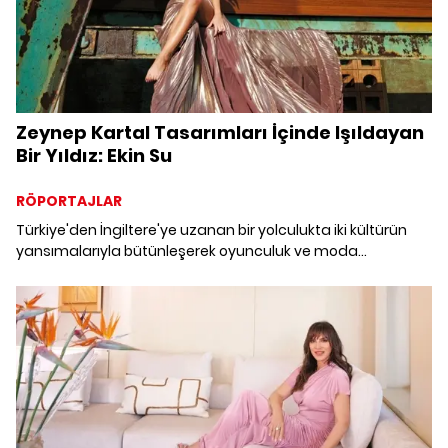
Zeynep Kartal Tasarımları İçinde Işıldayan
Bir Yıldız: Ekin Su
RÖPORTAJLAR
Türkiye'den İngiltere'ye uzanan bir yolculukta iki kültürün
yansımalarıyla bütünleşerek oyunculuk ve moda
tutkusunun peşinden giden Ekin Su'yu, bir başka İngiltere'yi
fetheden Türk ismi modacı Zeynep Kartal tasarımları
içinde sayfalarımıza taşıyoruz.