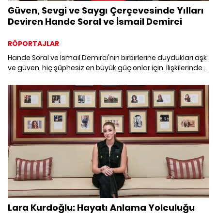
Güven, Sevgi ve Saygı Çerçevesinde Yılları
Deviren Hande Soral ve İsmail Demirci
RÖPORTAJLAR
Hande Soral ve İsmail Demirci'nin birbirlerine duydukları aşk
ve güven, hiç şüphesiz en büyük güç onlar için. İlişkilerinde
10 yılı geride bırakan çiftin aralarındaki uyum ise görülmeye
değer. Hepimizin çok eğlendiği çekimden özel karelerle sizi
baş başa bırakıyoruz
Lara Kurdoğlu: Hayatı Anlama Yolculuğu