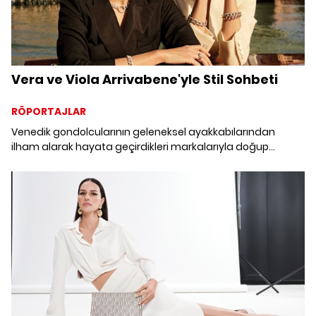
Vera ve Viola Arrivabene'yle Stil Sohbeti
RÖPORTAJLAR
Venedik gondolcularının geleneksel ayakkabılarından
ilham alarak hayata geçirdikleri markalarıyla doğup
büyüdükleri şehre saygı duruşunda bulunan Viola ve Vera
Arrivabene, şimdi de Pomellato'nun yeni Catene
koleksiyonunun sözcüsü olarak karşımızdalar.
Arrivabene'ler ile Venedik turuna hazır mısınız?