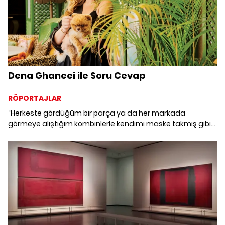
Dena Ghaneei ile Soru Cevap
RÖPORTAJLAR
“Herkeste gördüğüm bir parça ya da her markada
görmeye alıştığım kombinlerle kendimi maske takmış gibi
hissediyorum.” sözleriyle hikayesi olan tasarımlar
yaratmayı sevdiğini belirten DALL'ın yaratıcısı Dena
Ghaneei ile eklektik stilini ortaya koyduğu bir çekimde
buluştuk.