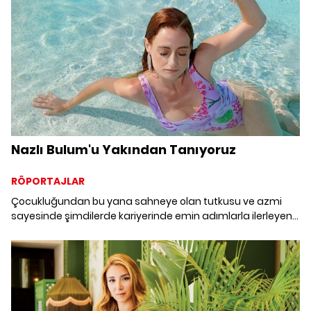
Nazlı Bulum'u Yakından Tanıyoruz
RÖPORTAJLAR
Çocukluğundan bu yana sahneye olan tutkusu ve azmi
sayesinde şimdilerde kariyerinde emin adımlarla ilerleyen
Nazlı Bulum ile sıcak bir yaz gününde buluştuk. Genç
oyuncu kitaplar, tiyatrolar ve konserler eşliğinde keyifli bir
yaz geçirmeyi hayal ediyor.