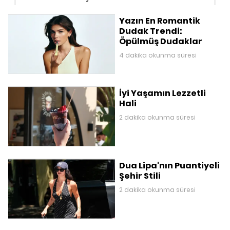
Yazın En Romantik
Dudak Trendi:
Öpülmüş Dudaklar
4 dakika okunma süresi
İyi Yaşamın Lezzetli
Hali
2 dakika okunma süresi
Dua Lipa'nın Puantiyeli
Şehir Stili
2 dakika okunma süresi