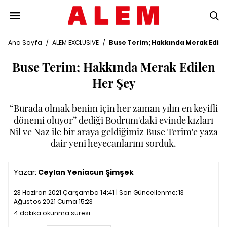
Ana Sayfa
/
ALEM EXCLUSIVE
/
Buse Terim; Hakkında Merak Edile
Buse Terim; Hakkında Merak Edilen
Her Şey
“Burada olmak benim için her zaman yılın en keyifli
dönemi oluyor” dediği Bodrum'daki evinde kızları
Nil ve Naz ile bir araya geldiğimiz Buse Terim'e yaza
dair yeni heyecanlarını sorduk.
Yazar:
Ceylan Yeniacun Şimşek
23 Haziran 2021 Çarşamba 14:41 | Son Güncellenme:
13
Ağustos 2021 Cuma 15:23
4 dakika okunma süresi