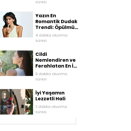
süresi
Yazın En
Romantik Dudak
Trendi: Öpülmüş
Dudaklar
4 dakika okunma
süresi
Cildi
Nemlendiren ve
Ferahlatan En İyi
Yüz Mistleri
8 dakika okunma
süresi
İyi Yaşamın
Lezzetli Hali
2 dakika okunma
süresi