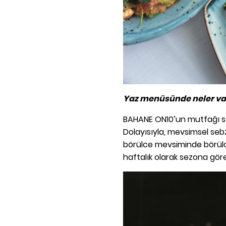
Yaz menüsünde neler va
BAHANE ON10’un mutfağı so
Dolayısıyla, mevsimsel se
börülce mevsiminde börülce
haftalık olarak sezona göre 