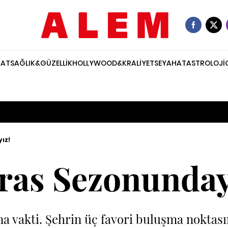
NAT
SAĞLIK&GÜZELLİK
HOLLYWOOD&KRALİYET
SEYAHAT
ASTROLOJİ
ız!
ras Sezonunday
a vakti. Şehrin üç favori buluşma noktasın