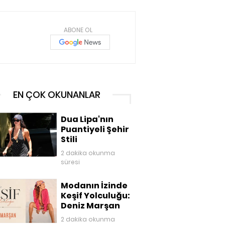
ABONE OL
EN ÇOK OKUNANLAR
Dua Lipa'nın
Puantiyeli Şehir
Stili
2 dakika okunma
süresi
Modanın İzinde
Keşif Yolculuğu:
Deniz Marşan
2 dakika okunma