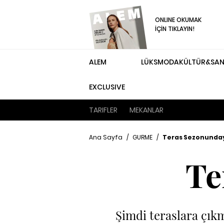
ONLINE OKUMAK
İÇİN TIKLAYIN!
ALEM
LÜKS
MODA
KÜLTÜR&SA
EXCLUSIVE
TARIFLER
MEKANLAR
Ana Sayfa
/
GURME
/
Teras Sezonunday
Te
Şimdi teraslara çıkm