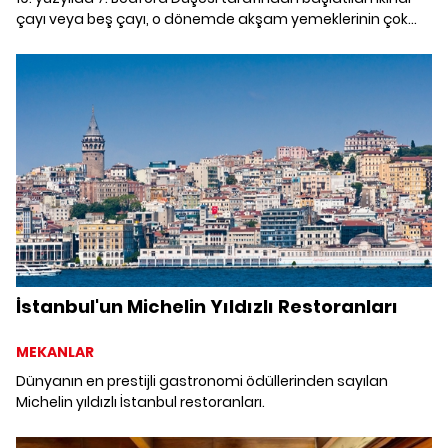
çayı veya beş çayı, o dönemde akşam yemeklerinin çok
geç servis edilmesi nedeniyle ortaya çıktı. Düşes, öğle ve
akşam öğünleri arasında hafif bir yemekle çay içmeyi adet
edindi. Düşesin beş çayı alışkanlığı, zamanla tüm İngiltere
ve Büyük Britanya'nın en köklü geleneklerinden biri haline
geldi. Kendinizi gerçek bir İngiliz gibi hissetmenizi
sağlayacak Londra'nın en iyi beş çayı mekanlarını
keşfediyoruz.
İstanbul'un Michelin Yıldızlı Restoranları
MEKANLAR
Dünyanın en prestijli gastronomi ödüllerinden sayılan
Michelin yıldızlı İstanbul restoranları.