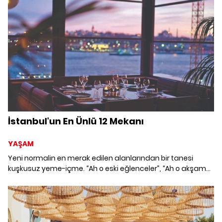
İstanbul'un En Ünlü 12 Mekanı
YAŞAM
Yeni normalin en merak edilen alanlarından bir tanesi
kuşkusuz yeme-içme. “Ah o eski eğlenceler”, “Ah o akşam
yemekleri” derken İstanbul'un en hit mekanlarına göz
atalım mı? İstanbul'un Boğaz manzaralı en iyi restoranları
ve Boğaz Manzaralı restoranlar listesi; İstanbul'un en
popüler en ünlü 12 Mekanı...