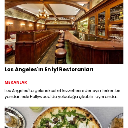
Los Angeles'ın En İyi Restoranları
MEKANLAR
Los Angeles'ta geleneksel et lezzetlerini deneyimlerken bir
yandan eski Hollywood'da yolculuğa çıkabilir; aynı anda
vegan, glütensiz ve paleo beslenme tipine uygun menü
sunan restoranlar bulabilirsiniz. Los Angeles'ın en iyi beş
restoranını listeledik.