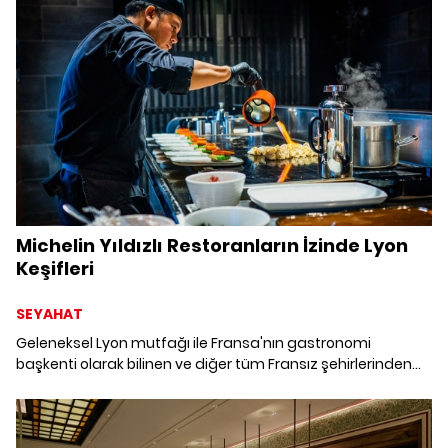
Michelin Yıldızlı Restoranların İzinde Lyon
Keşifleri
SEYAHAT
Geleneksel Lyon mutfağı ile Fransa'nın gastronomi
başkenti olarak bilinen ve diğer tüm Fransız şehirlerinden
daha fazla Michelin yıldızına sahip olan Lyon, kaliteli
yemeklerin tadını çıkarmak için kesinlikle ideal bir kent.
Fransa'nın en büyük üçüncü şehri olan Lyon'un klasik
Fransız, avangart ve füzyon seçenekler sunan Michelin