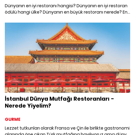
Dünyanın en iyi restoranı hangisi? Dünyanın en iyi restoran
ödülü hangi ülke? Dünyanın en büyük restoranı nerede? En
pahalı yemek nerede? New York'tan Bangkok'a dünyanın
en iyi restaurantlarını araştırdık. Yolunuz hangisine
düşerse...
İstanbul Dünya Mutfağı Restoranları -
Nerede Yiyelim?
GURME
Lezzet tutkunları olarak Fransa ve Çin ile birlikte gastronomi
alanında öne çıkan Türk mutfağına bayılıyoruz ama dünya