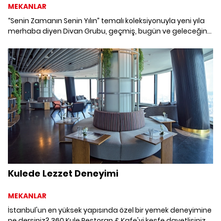
MEKANLAR
“Senin Zamanın Senin Yılın” temalı koleksiyonuyla yeni yıla
merhaba diyen Divan Grubu, geçmiş, bugün ve geleceğin
yansıtıldığı yılbaşı koleksiyonunda bizleri zamanda
yolculuğa davet ediyor.
Kulede Lezzet Deneyimi
MEKANLAR
İstanbul'un en yüksek yapısında özel bir yemek deneyimine
ne dersiniz? 360 Kule Restoran & Kafe'yi keşfe davetlisiniz.