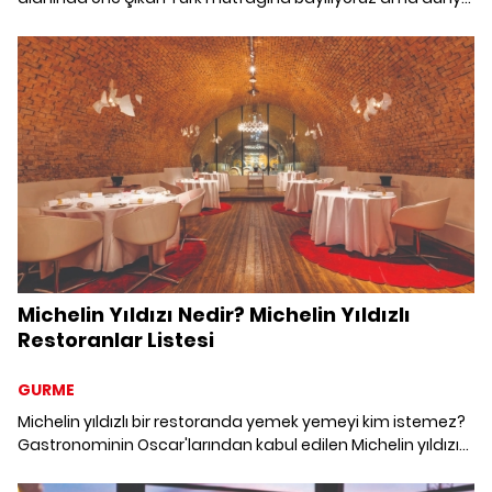
mutfağından da vazgeçemeyiz. Birbirinden lezzetli tatların
peşine düşenler için bir cennet olan İstanbul'da dünyanın
farklı mutfaklarını denemek istemez misiniz?
Michelin Yıldızı Nedir? Michelin Yıldızlı
Restoranlar Listesi
GURME
Michelin yıldızlı bir restoranda yemek yemeyi kim istemez?
Gastronominin Oscar'larından kabul edilen Michelin yıldızı
neye göre verilir masaya yatırdık.