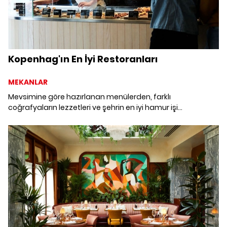
Kopenhag'ın En İyi Restoranları
MEKANLAR
Mevsimine göre hazırlanan menülerden, farklı
coğrafyaların lezzetleri ve şehrin en iyi hamur işi
lezzetlerine dek Kopenhag gastronomi konusunda hem
yerlilerine hem de ziyaretçilerine geniş bir menü sunuyor.
İskandinav mutfağını deneyimleyeceğiniz, gurme
lezzetlerin yer aldığı Kopenhag'ın en iyi beş restoranı.