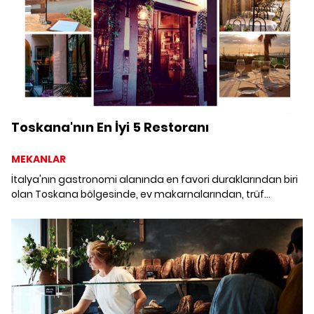
Toskana'nın En İyi 5 Restoranı
MEKANLAR
İtalya'nın gastronomi alanında en favori duraklarından biri
olan Toskana bölgesinde, ev makarnalarından, trüf
mantarlara dek geleneksel lezzetleri kendine has
dokunuşlarla sunan, en iyi beş restoran bir arada.