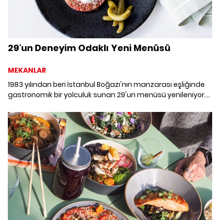
29'un Deneyim Odaklı Yeni Menüsü
MEKANLAR
1983 yılından beri İstanbul Boğazı'nın manzarası eşliğinde
gastronomik bir yolculuk sunan 29'un menüsü yenileniyor.
Şef Mustafa Otar'ın yenilikçi yorumlar getirdiği 29'un
deneyim odaklı yeni menüsü, global ve lokal lezzetleri
deneysellikle buluşturuyor.