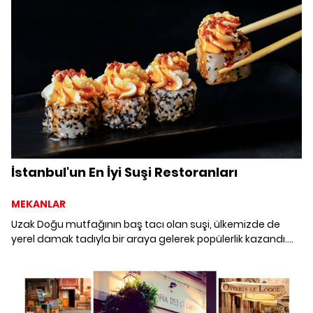
dünyasında yeni bir alfabe yaratıyor. Turk Fatih Tutak'ın
yaratıcısı Fatih Tutak'tan ilham veren hikayesini dinledik.
İstanbul'un En İyi Suşi Restoranları
MEKANLAR
Uzak Doğu mutfağının baş tacı olan suşi, ülkemizde de
yerel damak tadıyla bir araya gelerek popülerlik kazandı.
İster pişmiş ister çiğ ister vegan suşileriyle, herkesin kendi
zevkine uygun çeşitler bulabileceği, İstanbul'daki en iyi suşi
restoranları.