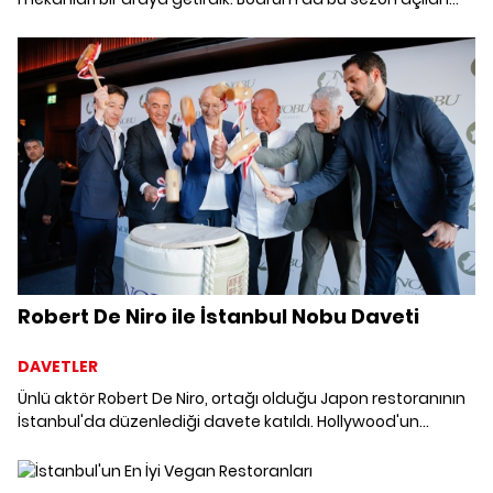
adreslerin izini sürüyoruz.
Robert De Niro ile İstanbul Nobu Daveti
DAVETLER
Ünlü aktör Robert De Niro, ortağı olduğu Japon restoranının
İstanbul'da düzenlediği davete katıldı. Hollywood'un
efsane yıldızı gecede ortakları ile uyum ve iyi şans
getirmesi dileğiyle sake fıçısını kırarak, davetlilere özel bir
tören sergiledi.