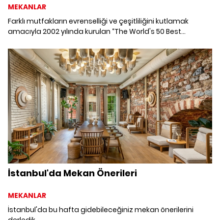
MEKANLAR
Farklı mutfakların evrenselliği ve çeşitliliğini kutlamak
amacıyla 2002 yılında kurulan “The World's 50 Best
Restaurants”ın 2022 yılı için seçtiği en iyi 50 restoran.
İstanbul'da Mekan Önerileri
MEKANLAR
İstanbul'da bu hafta gidebileceğiniz mekan önerilerini
derledik.