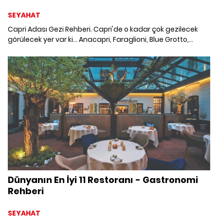
SEYAHAT
Capri Adası Gezi Rehberi. Capri'de o kadar çok gezilecek
görülecek yer var ki... Anacapri, Faraglioni, Blue Grotto,
Marina Piccola, Villa San Michele, Punta Carena Feneri ve
tabii ki muhteşem restoranlar, doğası... Kendine has mavi
tonuyla sizi büyüleyecek olan Capri'ye doğru eğlenceli bir
yolculuğa çıkıyoruz!
Dünyanın En İyi 11 Restoranı - Gastronomi
Rehberi
SEYAHAT