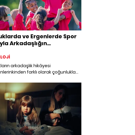
klarda ve Ergenlerde Spor
yla Arkadaşlığın
ştirilmesi
LOJİ
arın arkadaşlık hikâyesi
inlerinkinden farklı olarak çoğunlukla
mleyle değil, bir hareketle başlar. Bir
peşinden birlikte koşarken, yanlışlıkla
şıp gülüşürken ya da hiç konuşmadan
yunun içinde kalabildiklerinde…
ındaki bağ, kelimelerden önce kurulur.
çocuklar çoğu zaman ilişkiyi
makla zaman kaybetmez; onu yaşar.