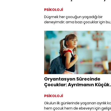
Yaklaşımları
PSİKOLOJİ
Düşmek her çocuğun yaşadığı bir
deneyimdir; ama bazı çocuklar için bu,
yalnızca bir düşüş değil, duygusal bir
çöküştür. Peki, bu gibi durumlarda
ebeveynler ne yapmalı? Nasıl bir tutu
sergilemeli? Klinik Psikolog Neslihan Gü
ALEM okuyucuları için anlatıyor!
Oryantasyon Sürecinde
Çocuklar: Ayrılmanın Küçük
Büyük Hikâyesi
PSİKOLOJİ
Okulun ilk günlerinde yaşanan ayrılık k
hem çocuk hem de ebeveyn için geliş