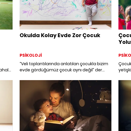
Okulda Kolay Evde Zor Çocuk
Çocu
Yolu
Geli
PSİKOLOJİ
PSİKO
“Veli toplantılarında anlatılan çocukla bizim
Çocukl
dahale
evde gördüğümüz çocuk aynı değil” der
yetişk
Hile
bazen ebeveynler görüşmelerde. Okulda ne
bir cü
eğil;
kadar kolaysa evde o kadar zor diye
topun 
ıdır.
tanımlarlar bazen çocuklarını. Arabanın
çarpı
ye
bagajında tüm gün çalkalanan asitli içecek
aynı o
rmadan
gibi eve gelip kapağı açarsınız ve fooşşşş,
Aralar
üstünüz başınız her yeriniz batar. Peki neden
Çünkü 
böyle olur?
anlat