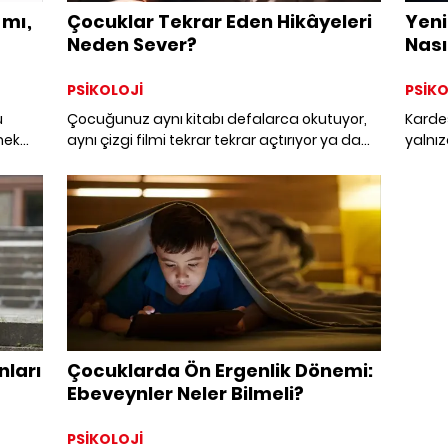
mı,
Çocuklar Tekrar Eden Hikâyeleri
Yen
Neden Sever?
Nasıl
PSİKOLOJİ
PSİKO
u
Çocuğunuz aynı kitabı defalarca okutuyor,
Kardeş
mek
aynı çizgi filmi tekrar tekrar açtırıyor ya da
yalnız
uğun
aynı oyunu her gün yeniden kurmak istiyor
gelişi
olabilir. Peki bu tekrarların arkasında sadece
yerini
alışkanlık mı var, yoksa çocuğun dünyayı
ve sad
anlamlandırma biçimine dair daha derin bir
kaybet
ihtiyaç mı?
anlam
miyiz
nları
Çocuklarda Ön Ergenlik Dönemi:
Ebeveynler Neler Bilmeli?
PSİKOLOJİ