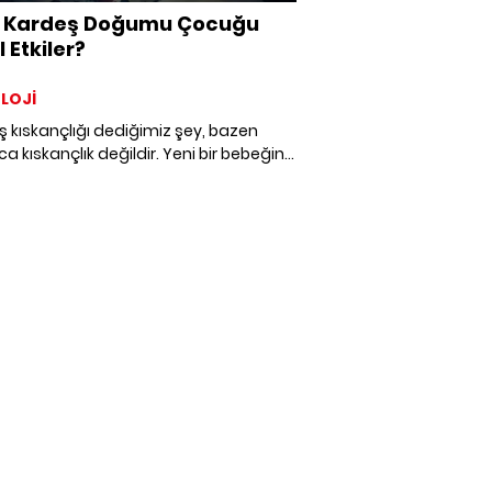
i Kardeş Doğumu Çocuğu
 Etkiler?
LOJİ
 kıskançlığı dediğimiz şey, bazen
ca kıskançlık değildir. Yeni bir bebeğin
yle birlikte büyük çocuk, evdeki eski
, anne babayla kurduğu alışılmış ilişkiyi
ece ona ait sandığı bazı anları da
miş gibi hissedebilir. Peki bu değişimi
adan kıskançlığı gerçekten okuyabilir
?