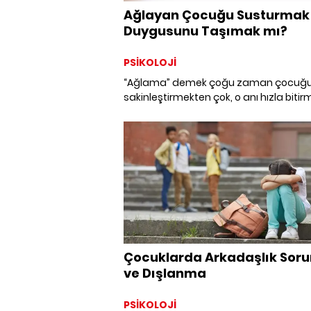
Ağlayan Çocuğu Susturmak 
Duygusunu Taşımak mı?
PSİKOLOJİ
“Ağlama” demek çoğu zaman çocuğ
sakinleştirmekten çok, o anı hızla bitir
istemekten doğuyor olabilir. Peki çoc
ağlamasına eşlik etmek neden onu
susturmaktan daha iyileştirici olabilir?
Çocuklarda Arkadaşlık Soru
ve Dışlanma
PSİKOLOJİ