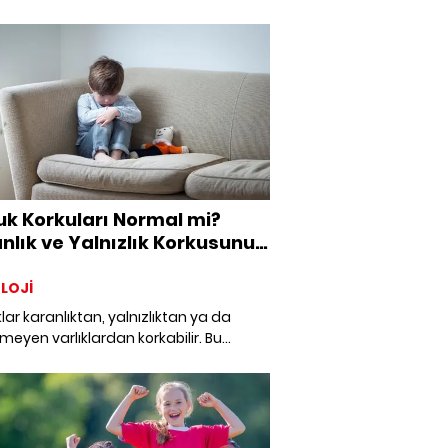
i sakin, bilinçli ve hatasız olmaya
n modern ebeveynliğin bir yanılgı
nu ortaya koyuyor. Çocuklar, kırılan
arılabilen ilişkilerde büyür. Uzmanlar,
ince iyi" olmanın zarafetini ve
n dayanıklılığını inşa eden o küçük
arın gücünü açıklıyor.
k Korkuları Normal mi?
nlık ve Yalnızlık Korkusunu
amak
LOJİ
ar karanlıktan, yalnızlıktan ya da
eyen varlıklardan korkabilir. Bu
ar çoğu zaman zayıflığın değil; gelişen
 ve duygusal kapasitenin işaretidir.