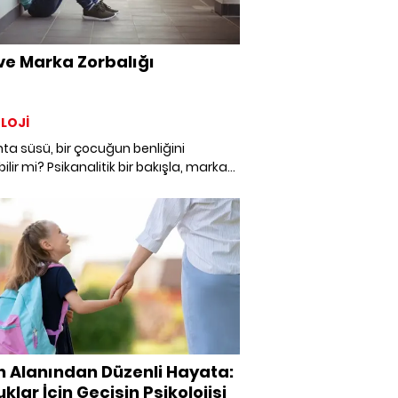
 ve Marka Zorbalığı
LOJİ
nta süsü, bir çocuğun benliğini
ilir mi? Psikanalitik bir bakışla, marka
ığının çocuk ruhundaki derin izlerini
 Psikolog Neslihan Gülten, ALEM
uları için anlatıyor.
 Alanından Düzenli Hayata:
klar İçin Geçişin Psikolojisi