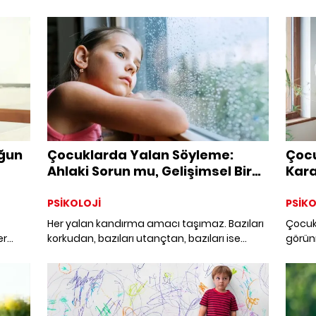
n
şaka” değil, görünmeyen bir zorbalık
sürekl
yuna ve
döngüsü olabilir. Peki, ebeveynler oyunun
çalışa
rken;
nerede bittiğini ve zorbalığın nerede
olduğu
zlaşma
başladığını nasıl anlayabilir?
ama on
"yeter
çocuğu
kusurl
ğun
Çocuklarda Yalan Söyleme:
Çocu
Ahlaki Sorun mu, Gelişimsel Bir
Kara
Süreç mi?
Anl
PSİKOLOJİ
PSİKO
Her yalan kandırma amacı taşımaz. Bazıları
Çocukl
er
korkudan, bazıları utançtan, bazıları ise
görünm
 O
ilişkiyi kaybetmeme çabasından doğar.
korkul
Çocuğun yalanı, onun duygusal dünyasına
zihnin
şık bir
açılan bir kapı olabilir.
rım”
dır.