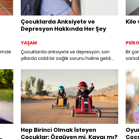
Çocuklarda Anksiyete ve
Kilo
Depresyon Hakkında Her Şey
YAŞAM
PSİKO
erinde
Çocuklarda anksiyete ve depresyon, son
Bir ça
yıllarda ciddi bir sağlık sorunu haline geldi.
sarsab
ini ve
Peki, bu durumun nedenleri nelerdir? Belirtileri
zorbal
n
nelerdir? Tedavisi mümkün müdür? İşte tüm
Klinik
bu soruların cevapları.
okuyuc
ne dair
Hep Birinci Olmak İsteyen
Oyun
Çocuklar: Özgüven mi, Kaygı mı?
Çocu