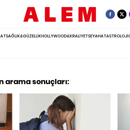
NAT
SAĞLIK&GÜZELLİK
HOLLYWOOD&KRALİYET
SEYAHAT
ASTROLOJİ
çin arama sonuçları: