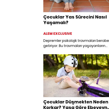
Çocuklar Yas Sürecini Nasıl
Yaşamalı?
ALEM EXCLUSIVE
Depremler psikolojik travmaları berab
getiriyor. Bu travmaları yaşayanların
başında tabii ki ebeveynlerini, sevdikler
evini kaybeden çocuklar geliyor. Uzma
Psikolog Cihan Çelik, kayıp yaşayan
çocuklara nasıl yaklaşılması gerektiği
bilinmesi gerekenleri anlatıyor.
Çocuklar Düşmekten Neden
Korkar? Yaşa Göre Ebeveyn