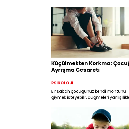
bir yolculuğun parçasıdır. Oryantasyo
süreci, gözyaşlarının yerini güvene, o
yeni keşiflere bırakmasına aracılık ede
ebeveynin desteği çocuğun bağımsı
adımlarını güçlendirir.
Küçülmekten Korkma: Çocu
Ayrışma Cesareti
PSİKOLOJİ
Bir sabah çocuğunuz kendi montunu
giymek isteyebilir. Düğmeleri yanlış ilikl
ama “Yardım etme, ben yaparım.” der.
anda kalbinizin bir köşesinde bir sızı
hissedebilirsiniz. Aslında bu gururla karı
hüzündür. Çünkü o küçücük “Ben yapa
cümlesi, aslında bir ayrılığın başlangıcı