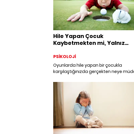
Hile Yapan Çocuk
Kaybetmekten mi, Yalnız
Kalmaktan mı Korkar?
PSİKOLOJİ
Oyunlarda hile yapan bir çocukla
karşılaştığınızda gerçekten neye mü
ediyorsunuz: kurala mı, duygulara mı? 
çoğu zaman sadece kazanma isteği d
kaybetme deneyimiyle baş etme çabas
Davranışın arkasındaki ihtiyacı görme
hazır mısınız? Gelin, hileyi cezalandı
önce ne anlattığına birlikte bakalım.