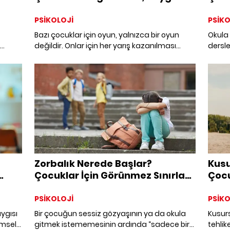
PSİKOLOJİ
PSİKO
Bazı çocuklar için oyun, yalnızca bir oyun
Okula
değildir. Onlar için her yarış kazanılması
dersl
gereken bir mücadele, her sınav mutlak bir
sınav
zaferle bitmesi gereken bir sınavdır.
Başarı
m
Kaybetmeyi ise yalnızca bir başarısızlık değil,
kişili
lten
adeta benliğe yönelmiş bir tehdit olarak
çocukl
algılarlar. Psikanalitik bakış açısıyla bu
hikâye
durum, çocuğun iç dünyasında çok daha
derin bir hikâye barındırır.
Zorbalık Nerede Başlar?
Kusu
Çocuklar İçin Görünmez Sınırlar
Çocu
ve Ebeveynin Rolü
PSİKOLOJİ
PSİKO
aygısı
Bir çocuğun sessiz gözyaşının ya da okula
Kusur
imsel
gitmek istememesinin ardında “sadece bir
tehlike