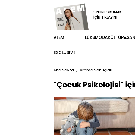
ONLINE OKUMAK
İÇİN TIKLAYIN!
ALEM
LÜKS
MODA
KÜLTÜR&SA
EXCLUSIVE
Ana Sayfa
/
Arama Sonuçları
"Çocuk Psikolojisi" i