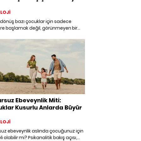
LOJİ
 dönüş bazı çocuklar için sadece
ere başlamak değil, görünmeyen bir
ın da kapısını aralamak demek.
yı bir zorunluluk, kaybetmeyi ise
ğine yönelmiş bir tehdit gibi gören
arın iç dünyasında çok daha derin bir
 saklı.
rsuz Ebeveynlik Miti:
klar Kusurlu Anlarda Büyür
LOJİ
suz ebeveynlik aslında çocuğunuz için
li olabilir mi? Psikanalitik bakış açısı,