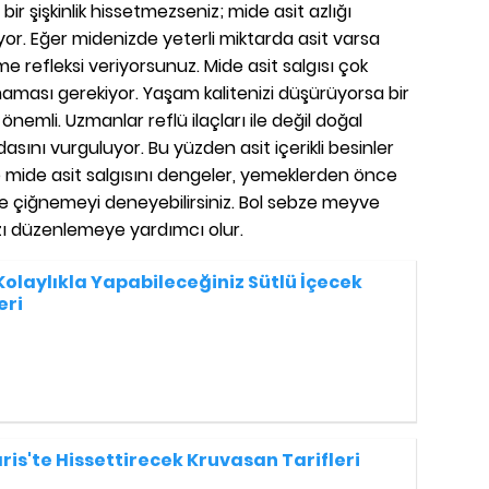
ir şişkinlik hissetmezseniz; mide asit azlığı
or. Eğer midenizde yeterli miktarda asit varsa
 refleksi veriyorsunuz. Mide asit salgısı çok
lmaması gerekiyor. Yaşam kalitenizi düşürüyorsa bir
emli. Uzmanlar reflü ilaçları ile değil doğal
ını vurguluyor. Bu yüzden asit içerikli besinler
 mide asit salgısını dengeler, yemeklerden önce
e çiğnemeyi deneyebilirsiniz. Bol sebze meyve
zı düzenlemeye yardımcı olur.
Kolaylıkla Yapabileceğiniz Sütlü İçecek
eri
aris'te Hissettirecek Kruvasan Tarifleri