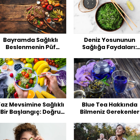
Bayramda Sağlıklı
Deniz Yosununun
Beslenmenin Püf
Sağlığa Faydaları:
Noktaları
Doğanın Süper Besin
az Mevsimine Sağlıklı
Blue Tea Hakkında
Bir Başlangıç: Doğru
Bilmeniz Gerekenler
Beslenme ile Fit ve
Zinde Kalın