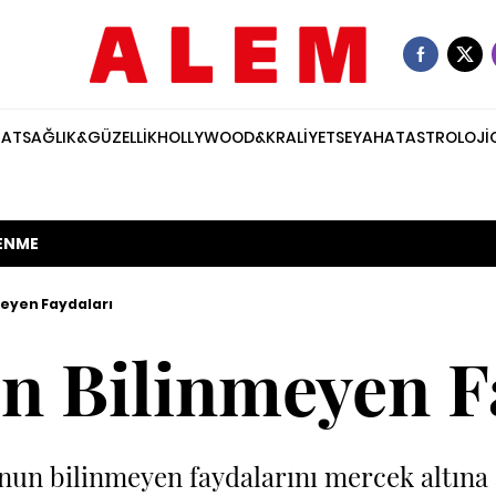
NAT
SAĞLIK&GÜZELLİK
HOLLYWOOD&KRALİYET
SEYAHAT
ASTROLOJİ
ENME
eyen Faydaları
 Bilinmeyen F
un bilinmeyen faydalarını mercek altına 