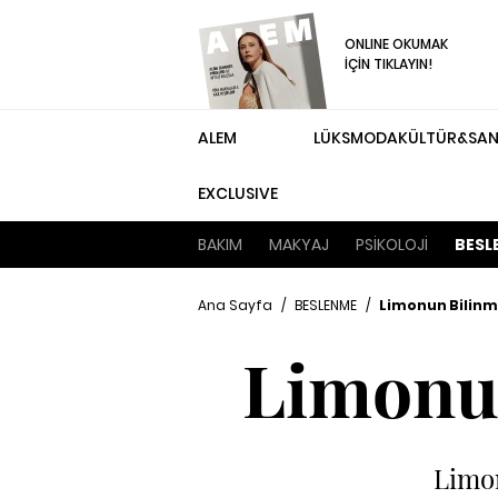
ONLINE OKUMAK
İÇİN TIKLAYIN!
ALEM
LÜKS
MODA
KÜLTÜR&SA
EXCLUSIVE
BAKIM
MAKYAJ
PSİKOLOJİ
BESL
Ana Sayfa
/
BESLENME
/
Limonun Bilinm
Limonun
Limon