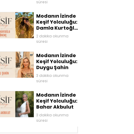
süresi
Modanın İzinde
Keşif Yolculuğu:
Damla Kurtoğlu
Akgönenç
2 dakika okunma
süresi
Modanın İzinde
Keşif Yolculuğu:
Duygu Şahin
3 dakika okunma
süresi
Modanın İzinde
Keşif Yolculuğu:
Bahar Akbulut
3 dakika okunma
süresi