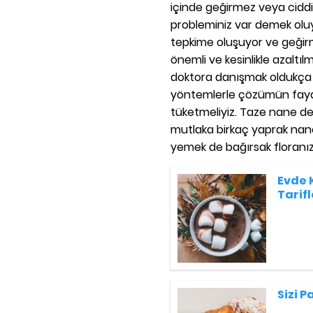
içinde geğirmez veya ciddi b
probleminiz var demek oluy
tepkime oluşuyor ve geğirme
önemli ve kesinlikle azaltı
doktora danışmak oldukça ön
yöntemlerle çözümün faydas
tüketmeliyiz. Taze nane de
mutlaka birkaç yaprak nan
yemek de bağırsak floranı
Evde 
Tarifl
Sizi P