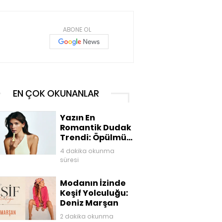
ABONE OL
EN ÇOK OKUNANLAR
Yazın En
Romantik Dudak
Trendi: Öpülmüş
Dudaklar
4 dakika okunma
süresi
Modanın İzinde
Keşif Yolculuğu:
Deniz Marşan
2 dakika okunma