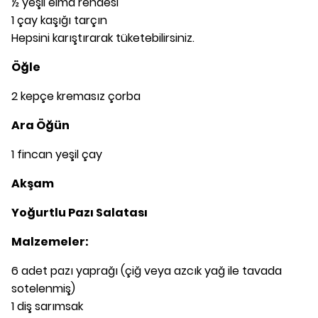
½ yeşil elma rendesi
1 çay kaşığı tarçın
Hepsini karıştırarak tüketebilirsiniz.
Öğle
2 kepçe kremasız çorba
Ara Öğün
1 fincan yeşil çay
Akşam
Yoğurtlu Pazı Salatası
Malzemeler:
6 adet pazı yaprağı (çiğ veya azcık yağ ile tavada
sotelenmiş)
1 diş sarımsak