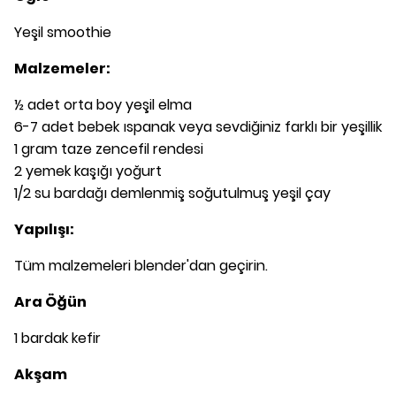
Yeşil smoothie
Malzemeler:
½ adet orta boy yeşil elma
6-7 adet bebek ıspanak veya sevdiğiniz farklı bir yeşillik
1 gram taze zencefil rendesi
2 yemek kaşığı yoğurt
1/2 su bardağı demlenmiş soğutulmuş yeşil çay
Yapılışı:
Tüm malzemeleri blender'dan geçirin.
Ara Öğün
1 bardak kefir
Akşam