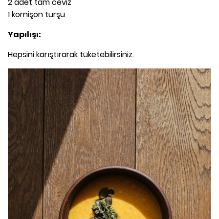
2 adet tam ceviz
1 kornişon turşu
Yapılışı:
Hepsini karıştırarak tüketebilirsiniz.