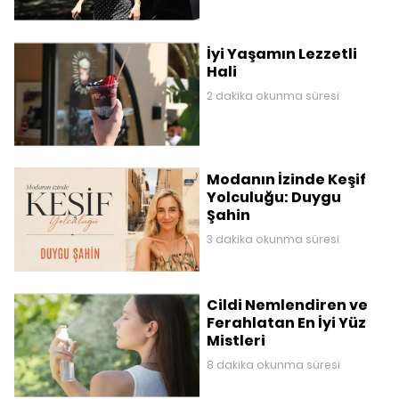
İyi Yaşamın Lezzetli
Hali
2 dakika okunma süresi
Modanın İzinde Keşif
Yolculuğu: Duygu
Şahin
3 dakika okunma süresi
Cildi Nemlendiren ve
Ferahlatan En İyi Yüz
Mistleri
8 dakika okunma süresi