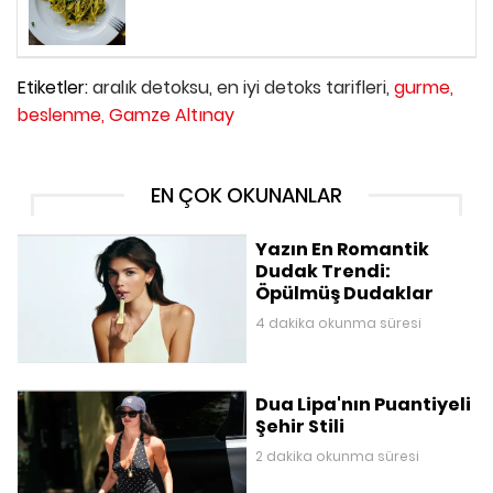
Etiketler:
aralık detoksu,
en iyi detoks tarifleri,
gurme,
beslenme,
Gamze Altınay
EN ÇOK OKUNANLAR
Yazın En Romantik
Dudak Trendi:
Öpülmüş Dudaklar
4 dakika okunma süresi
Dua Lipa'nın Puantiyeli
Şehir Stili
2 dakika okunma süresi