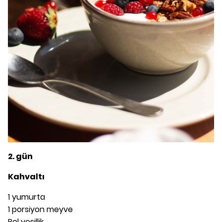
2. gün
Kahvaltı
1 yumurta
1 porsiyon meyve
Bol yeşillik