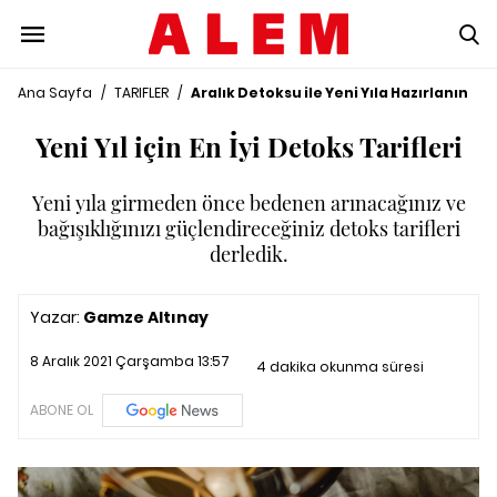
Ana Sayfa
/
TARIFLER
/
Aralık Detoksu ile Yeni Yıla Hazırlanın
Yeni Yıl için En İyi Detoks Tarifleri
Yeni yıla girmeden önce bedenen arınacağınız ve
bağışıklığınızı güçlendireceğiniz detoks tarifleri
derledik.
Yazar:
Gamze Altınay
8 Aralık 2021 Çarşamba 13:57
4 dakika okunma süresi
ABONE OL