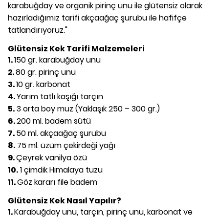
karabuğday ve organik pirinç unu ile glütensiz olarak
hazırladığımız tarifi akçaağaç şurubu ile hafifçe
tatlandırıyoruz."
Glütensiz Kek Tarifi Malzemeleri
1.
150 gr. karabuğday unu
2.
80 gr. pirinç unu
3.
10 gr. karbonat
4.
Yarım tatlı kaşığı tarçın
5.
3 orta boy muz (Yaklaşık 250 – 300 gr.)
6.
200 ml. badem sütü
7.
50 ml. akçaağaç şurubu
8.
75 ml. üzüm çekirdeği yağı
9.
Çeyrek vanilya özü
10.
1 çimdik Himalaya tuzu
11.
Göz kararı file badem
Glütensiz Kek Nasıl Yapılır?
1.
Karabuğday unu, tarçın, pirinç unu, karbonat ve