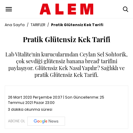
Ana Sayfa
/
TARIFLER
/
Pratik Glütensiz Kek Tarifi
Pratik Glütensiz Kek Tarifi
Lab Vitalite'nin kurucularından Ceylan Sel Sohtorik,
çok sevdiği glütensiz banana bread' tarifini
paylaşıyor. Glütensiz Kek Nasıl Yapılır? Sağlıklı ve
pratik Glütensiz Kek Tarifi.
26 Mart 2020 Perşembe 20:37 | Son Güncellenme:
25
Temmuz 2021 Pazar 23:00
3 dakika okunma süresi
ABONE OL