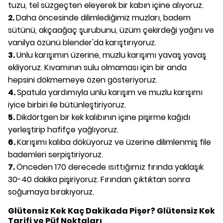
tuzu, tel süzgeçten eleyerek bir kabın içine alıyoruz.
2.
Daha öncesinde dilimlediğimiz muzları, badem
sütünü, akçaağaç şurubunu, üzüm çekirdeği yağını ve
vanilya özünü blender'da karıştırıyoruz.
3.
Unlu karışımın üzerine, muzlu karışımı yavaş yavaş
ekliyoruz. Kıvamının sulu olmaması için bir anda
hepsini dökmemeye özen gösteriyoruz.
4.
Spatula yardımıyla unlu karışım ve muzlu karışımı
iyice birbiri ile bütünleştiriyoruz.
5.
Dikdörtgen bir kek kalıbının içine pişirme kağıdı
yerleştirip hafifçe yağlıyoruz.
6.
Karışımı kalıba döküyoruz ve üzerine dilimlenmiş file
bademleri serpiştiriyoruz.
7.
Önceden 170 derecede ısıttığımız fırında yaklaşık
30-40 dakika pişiriyoruz. Fırından çıktıktan sonra
soğumaya bırakıyoruz.
Glütensiz Kek Kaç Dakikada Pişer? Glütensiz Kek
Tarifi ve Püf Noktaları