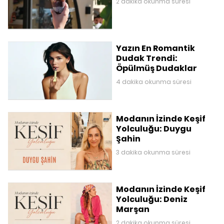
2 dakika okunma süresi
Yazın En Romantik
Dudak Trendi:
Öpülmüş Dudaklar
4 dakika okunma süresi
Modanın İzinde Keşif
Yolculuğu: Duygu
Şahin
3 dakika okunma süresi
Modanın İzinde Keşif
Yolculuğu: Deniz
Marşan
2 dakika okunma süresi