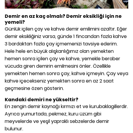
Demir en az kaç olmalı?
Demir eksikliği için ne
yemeli?
Günlük içilen çay ve kahve demir emilimini azaltır. Eğer
demir eksikliğiniz varsa, günde 1 fincandan fazla kahve
3 bardaktan fazla çay içmemenizi tavsiye ederim.
Hele hele en büyük alışkanlığımız olan yemekten
hemen sonra içilen çay ve kahve, yemekle beraber
vücuda giren demirin emilmesini önler. Özellikle
yemekten hemen sonra çay, kahve içmeyin. Çay veya
kahve içecekseniz yemekten sonra en az 2 saat
geçmesine özen gösterin.
Kandaki demiri ne yükseltir?
En zengin demir kaynağı kırmızı et ve kurubaklagillerdir.
Ayrıca yumurtada, pekmez, kuru üzüm gibi
meyvelerde ve yeşil yapraklı sebzelerde demir
bulunur.