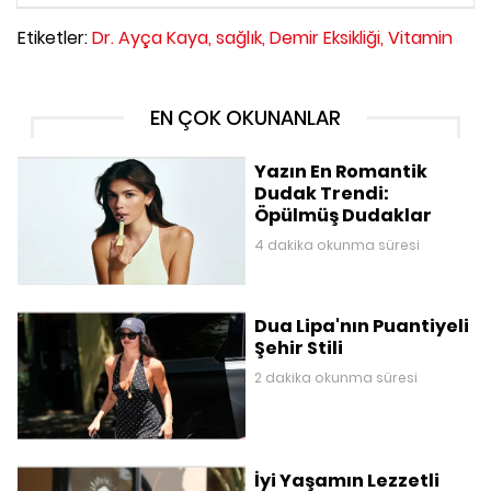
Etiketler:
Dr. Ayça Kaya,
sağlık,
Demir Eksikliği,
Vitamin
EN ÇOK OKUNANLAR
Yazın En Romantik
Dudak Trendi:
Öpülmüş Dudaklar
4 dakika okunma süresi
Dua Lipa'nın Puantiyeli
Şehir Stili
2 dakika okunma süresi
İyi Yaşamın Lezzetli