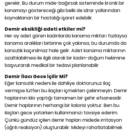
gerekir. Bu durum mide-bağırsak sisteminde kronik bir
kanamayı göstereceği gibi belki de idrar yollarından
kaynaklanan bir hastalığı işaret edebilir.
Demir eksikliği adeti etkiler mi?
Her ay adet gören kadınlarda kanama miktarı fazlaysa
kanama aralıkları birbirine çok yakınsa, bu durumda da
kansızlık kaçınılmaz hale gelir. Adet kanama miktarının
azaltılabilmesi ile ilgili olarak bir kadın-doğum hekimine
başvurarak medikal bir tedavi planlanabilir.
Demir İlacı Gece İçilir Mi?
Eğer kansızlık nedeni ile dahiliye doktorunuz ilaç
vermişse lütfen bu ilaçları içmekten çekinmeyin. Demir
haplarının kilo yaptığı tamamen bir şehir efsanesidir.
Demir haplarının herhangi bir kalorisi yoktur. Ben bu
ilaçları gece yatarken kullanmanızı tavsiye ederim.
Çünkü gündüz içilen demir hapları midede irritasyon
(ağrılı reaksiyon) oluşturabilir. Mideyi rahatlatabilmek