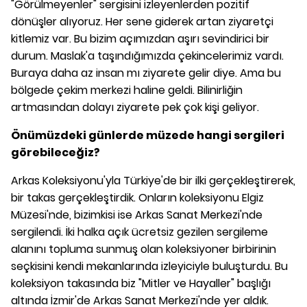
"Görülmeyenler" sergisini izleyenlerden pozitif
dönüşler alıyoruz. Her sene giderek artan ziyaretçi
kitlemiz var. Bu bizim açımızdan aşırı sevindirici bir
durum. Maslak'a taşındığımızda çekincelerimiz vardı.
Buraya daha az insan mı ziyarete gelir diye. Ama bu
bölgede çekim merkezi haline geldi. Bilinirliğin
artmasından dolayı ziyarete pek çok kişi geliyor.
Önümüzdeki günlerde müzede hangi sergileri
görebileceğiz?
Arkas Koleksiyonu'yla Türkiye'de bir ilki gerçekleştirerek,
bir takas gerçekleştirdik. Onların koleksiyonu Elgiz
Müzesi'nde, bizimkisi ise Arkas Sanat Merkezi'nde
sergilendi. İki halka açık ücretsiz gezilen sergileme
alanını topluma sunmuş olan koleksiyoner birbirinin
seçkisini kendi mekanlarında izleyiciyle buluşturdu. Bu
koleksiyon takasında biz "Mitler ve Hayaller" başlığı
altında İzmir'de Arkas Sanat Merkezi'nde yer aldık.