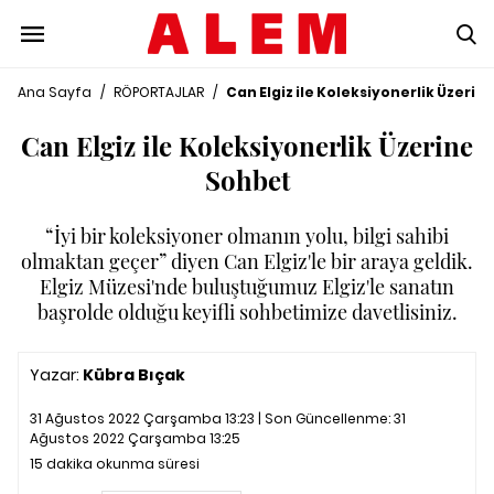
Ana Sayfa
/
RÖPORTAJLAR
/
Can Elgiz ile Koleksiyonerlik Üzerin
Can Elgiz ile Koleksiyonerlik Üzerine
Sohbet
“İyi bir koleksiyoner olmanın yolu, bilgi sahibi
olmaktan geçer” diyen Can Elgiz'le bir araya geldik.
Elgiz Müzesi'nde buluştuğumuz Elgiz'le sanatın
başrolde olduğu keyifli sohbetimize davetlisiniz.
Yazar:
Kübra Bıçak
31 Ağustos 2022 Çarşamba 13:23 | Son Güncellenme:
31
Ağustos 2022 Çarşamba 13:25
15 dakika okunma süresi