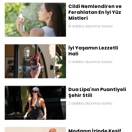
Cildi Nemlendiren ve
Ferahlatan En İyi Yüz
Mistleri
8 dakika okunma süresi
İyi Yaşamın Lezzetli
Hali
2 dakika okunma süresi
Dua Lipa'nın Puantiyeli
Şehir Stili
2 dakika okunma süresi
Modanın İzinde Keşif