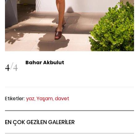
4
/
4
Bahar Akbulut
Etiketler:
yaz,
Yaşam,
davet
EN ÇOK GEZİLEN GALERİLER