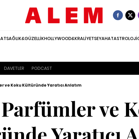
NAT
SAĞLIK&GÜZELLİK
HOLLYWOOD&KRALİYET
SEYAHAT
ASTROLOJİ
DAVETLER
PODCAST
er ve Koku Kültüründe Yaratıcı Anlatım
 Parfümler ve 
ünde Yaratıcı 