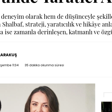
deneyim olarak hem de düşünceyle şekillen
 Shalbaf, strateji, yaratıcılık ve hikâye an
a ise zamanla derinleşen, katmanlı ve özgü
KARAKUŞ
şembe 11:34
35 dakika okunma süresi