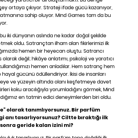
 şey ortaya çıkıyor. Strateji ifade gücü kazanıyor,
 katmanına sahip oluyor. Mind Games tam da bu
yor.
 bu iki dünyanın aslında ne kadar doğal şekilde
tmek oldu. Satrançtan ilham alan fikirlerimizi ilk
ığımızda hemen bir heyecan oluştu. Satrancı
 olarak değil; hikâye anlatımı, psikoloji ve yaratıcı
ak kullandığımızı hemen anladılar. Hem satranç hem
e hayal gücünü ödüllendiriyor. İkisi de insanları
meye ve yüzeyin altında olanı keşfetmeye davet
irleri koku aracılığıyla yorumladığını görmek, Mind
ığımız en tatmin edici deneyimlerden biri oldu.
le" olarak tanımlıyorsunuz. Bir parfüm
 anı tasarlıyorsunuz? Ciltte bıraktığı ilk
 sonra geride kalan izini mi?
 yolculuk tasarlıyoruz. Bir parfüm tene değdiği ilk