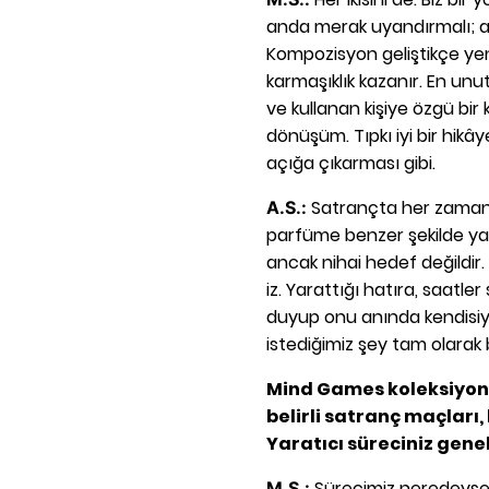
anda merak uyandırmalı; an
Kompozisyon geliştikçe yeni
karmaşıklık kazanır. En unut
ve kullanan kişiye özgü bir
dönüşüm. Tıpkı iyi bir hikâ
açığa çıkarması gibi.
Satrançta her zaman 
A.S.:
parfüme benzer şekilde yakl
ancak nihai hedef değildir. B
iz. Yarattığı hatıra, saatler
duyup onu anında kendisiyl
istediğimiz şey tam olarak 
Mind Games koleksiyon
belirli satranç maçları
Yaratıcı süreciniz genell
Sürecimiz neredeyse h
M.S.: