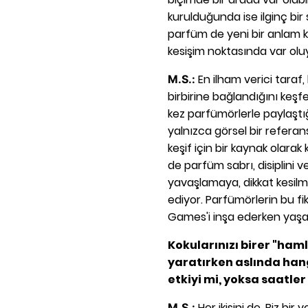
kurulduğunda ise ilginç bir
parfüm de yeni bir anlam
kesişim noktasında var olu
En ilham verici taraf,
M.S.:
birbirine bağlandığını keşfe
kez parfümörlerle paylaşt
yalnızca görsel bir referans
keşif için bir kaynak olar
de parfüm sabrı, disiplini v
yavaşlamaya, dikkat kesil
ediyor. Parfümörlerin bu fik
Games'i inşa ederken yaşad
Kokularınızı birer "ham
yaratırken aslında hangi
etkiyi mi, yoksa saatler
Her ikisini de. Biz bir
M.S.: