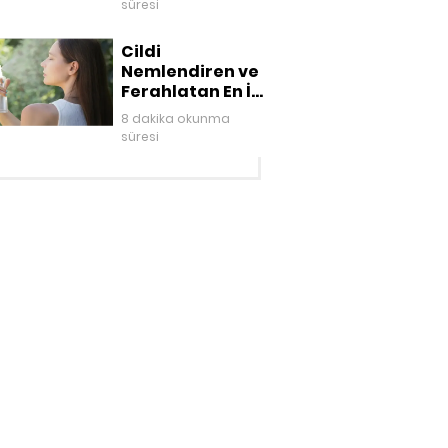
süresi
Cildi
Nemlendiren ve
Ferahlatan En İyi
Yüz Mistleri
8 dakika okunma
süresi