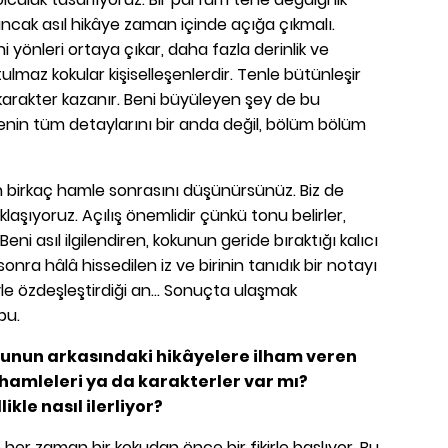
cak asıl hikâye zaman içinde açığa çıkmalı.
 yönleri ortaya çıkar, daha fazla derinlik ve
ulmaz kokular kişiselleşenlerdir. Tenle bütünleşir
 karakter kazanır. Beni büyüleyen şey de bu
yenin tüm detaylarını bir anda değil, bölüm bölüm
birkaç hamle sonrasını düşünürsünüz. Biz de
aşıyoruz. Açılış önemlidir çünkü tonu belirler,
eni asıl ilgilendiren, kokunun geride bıraktığı kalıcı
 sonra hâlâ hissedilen iz ve birinin tanıdık bir notayı
e özdeşleştirdiği an... Sonuçta ulaşmak
bu.
unun arkasındaki hikâyelere ilham veren
, hamleleri ya da karakterler var mı?
ikle nasıl ilerliyor?
er zaman bir kokudan önce bir fikirle başlıyor. Bu