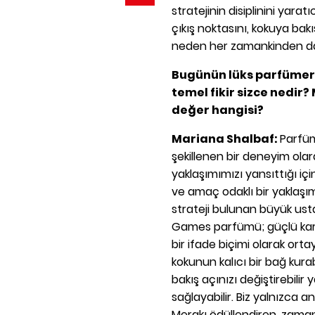
stratejinin disiplinini yarat
çıkış noktasını, kokuya ba
neden her zamankinden dah
Bugünün lüks parfümeri
temel fikir sizce nedir
değer hangisi?
Mariana Shalbaf:
Parfüm
şekillenen bir deneyim ola
yaklaşımımızı yansıttığı için
ve amaç odaklı bir yaklaşı
strateji bulunan büyük usta
Games parfümü; güçlü kara
bir ifade biçimi olarak ort
kokunun kalıcı bir bağ kurab
bakış açınızı değiştirebilir 
sağlayabilir. Biz yalnızca 
Merakı ödüllendiren, zaman 