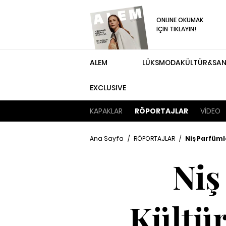
ONLINE OKUMAK
İÇİN TIKLAYIN!
ALEM
LÜKS
MODA
KÜLTÜR&SA
EXCLUSIVE
KAPAKLAR
RÖPORTAJLAR
VİDEO
Ana Sayfa
/
RÖPORTAJLAR
/
Niş Parfüml
Niş
Kültür