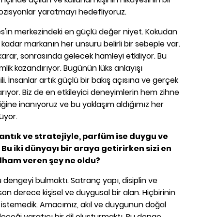
ozisyonlar yaratmayı hedefliyoruz.
in merkezindeki en güçlü değer niyet. Kokudan
kadar markanın her unsuru belirli bir sebeple var.
arar, sonrasında gelecek hamleyi etkiliyor. Bu
imlik kazandırıyor. Bugünün lüks anlayışı
li. İnsanlar artık güçlü bir bakış açısına ve gerçek
ıyor. Biz de en etkileyici deneyimlerin hem zihne
ğine inanıyoruz ve bu yaklaşım aldığımız her
üyor.
tık ve stratejiyle, parfüm ise duygu ve
r. Bu iki dünyayı bir araya getirirken sizi en
ilham veren şey ne oldu?
dengeyi bulmaktı. Satranç yapı, disiplin ve
son derece kişisel ve duygusal bir alan. Hiçbirinin
 istemedik. Amacımız, akıl ve duygunun doğal
leceği yaratıcı bir dil oluşturmaktı. Bu denge