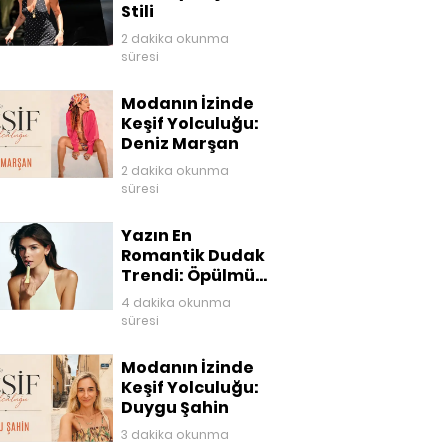
Stili
2 dakika okunma
süresi
Modanın İzinde
Keşif Yolculuğu:
Deniz Marşan
2 dakika okunma
süresi
Yazın En
Romantik Dudak
Trendi: Öpülmüş
Dudaklar
4 dakika okunma
süresi
Modanın İzinde
Keşif Yolculuğu:
Duygu Şahin
3 dakika okunma