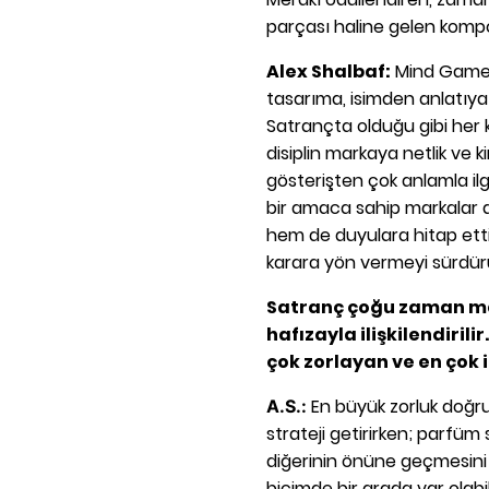
parçası haline gelen komp
Alex Shalbaf:
Mind Games'
tasarıma, isimden anlatıya 
Satrançta olduğu gibi her k
disiplin markaya netlik ve k
gösterişten çok anlamla ilgi
bir amaca sahip markalar ar
hem de duyulara hitap etti
karara yön vermeyi sürdür
Satranç çoğu zaman man
hafızayla ilişkilendirili
çok zorlayan ve en çok 
En büyük zorluk doğru 
A.S.:
strateji getirirken; parfüm 
diğerinin önüne geçmesini
biçimde bir arada var olabi