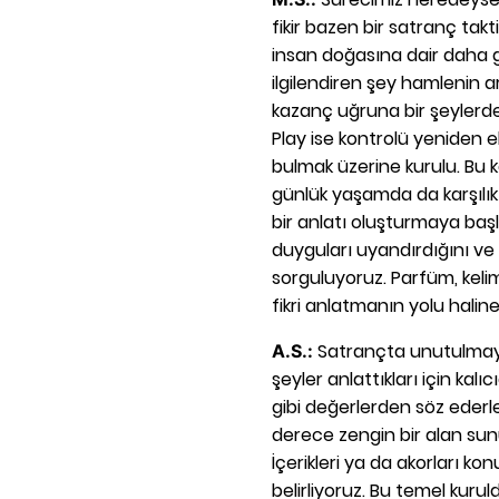
fikir bazen bir satranç tak
insan doğasına dair daha g
ilgilendiren şey hamlenin 
kazanç uğruna bir şeylerd
Play ise kontrolü yeniden
bulmak üzerine kurulu. Bu 
günlük yaşamda da karşılık
bir anlatı oluşturmaya başl
duyguları uyandırdığını ve
sorguluyoruz. Parfüm, keli
fikri anlatmanın yolu haline
Satrançta unutulmayan
A.S.:
şeyler anlattıkları için kalıcı
gibi değerlerden söz ederl
derece zengin bir alan sun
İçerikleri ya da akorları k
belirliyoruz. Bu temel kur