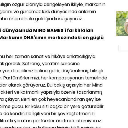
ıcılığın özgür alanıyla dengeleyen ikiliyle, markanın
kışlarını ve günümüz lüks dünyasında anlamın
a önemli hale geldiğini konuşuyoruz.
 dünyasında MIND GAMES'i farklı kılan
? Markanın DNA'sının merkezindeki en güçlü
ü her zaman sanat ve hikâye anlatıcılığıyla
rak gördük. Satranç, yaratım sürecine
 yaratıcı dilimiz haline geldi; düşünülmüş, bilinçli
m. Parfümörlerimizi, her kompozisyonun temelinde
lar olarak görüyoruz. Bu bakış açısıyla her Mind
kteri ve katmanlı yapısıyla özenle tasarlanmış
aya çıkıyor. Beni en çok heyecanlandıran şey ise
ilme gücü. Bir koku sizi başka bir yere götürebilir,
ya da kendinizle ilgili yeni bir şey keşfetmenizi
anlık etki yaratan parfümler üretmek istemiyoruz.
içinde açılan ve kullanan kişinin hikâyesinin bir