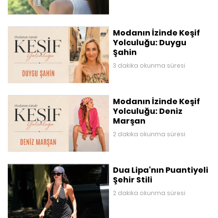
Modanın İzinde Keşif
Yolculuğu: Duygu
Şahin
3 dakika okunma süresi
Modanın İzinde Keşif
Yolculuğu: Deniz
Marşan
2 dakika okunma süresi
Dua Lipa'nın Puantiyeli
Şehir Stili
2 dakika okunma süresi