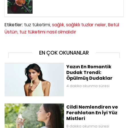
Etiketler:
tuz tüketimi,
sağlık,
sağlıklı tuzlar neler,
Betül
Üstün,
tuz tüketimi nasıl olmalıdır
EN ÇOK OKUNANLAR
Yazın En Romantik
Dudak Trendi:
Öpülmüş Dudaklar
4 dakika okunma süresi
Cildi Nemlendiren ve
Ferahlatan En İyi Yüz
Mistleri
8 dakika okunma süresi