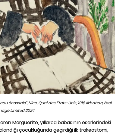
 écossais", Nice, Quai des États-Unis, 1918 ilkbaharı, özel
 Image Limited 2024
aren Marguerite, yıllarca babasının eserlerindeki
talandığı çocukluğunda geçirdiği ilk trakeostomi,