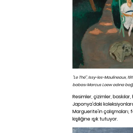
"Le Thé", Issy-les-Moulineaux, 19
babası Marcus Loew adına bağı
Resimler, çizimler, baskılar,
Japonya'daki koleksiyonlard
Marguerite'in çalışmaları, f
kişiliğine ışık tutuyor.