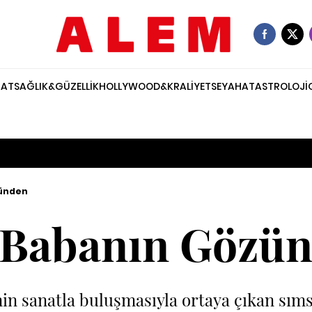
NAT
SAĞLIK&GÜZELLİK
HOLLYWOOD&KRALİYET
SEYAHAT
ASTROLOJİ
zünden
 Babanın Gözü
nin sanatla buluşmasıyla ortaya çıkan sıms