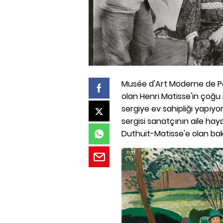
Musée d'Art Moderne de Pari
olan Henri Matisse'in çoğu il
sergiye ev sahipliği yapıyo
sergisi sanatçının aile hay
Duthuit-Matisse'e olan bakı