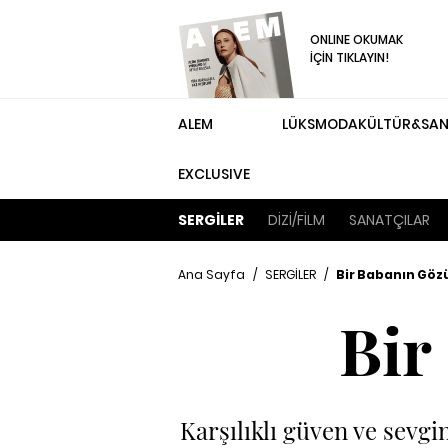
ONLINE OKUMAK
İÇİN TIKLAYIN!
ALEM
LÜKS
MODA
KÜLTÜR&SA
EXCLUSIVE
SERGİLER
DİZİ/FİLM
SANATÇILAR
Ana Sayfa
/
SERGİLER
/
Bir Babanın Gö
Bir
Karşılıklı güven ve sevgi