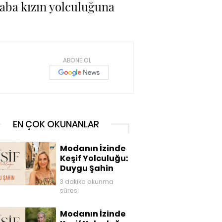
baba kızın yolculuğuna
ABONE OL
EN ÇOK OKUNANLAR
Modanın İzinde
Keşif Yolculuğu:
Duygu Şahin
3 dakika okunma
süresi
Modanın İzinde