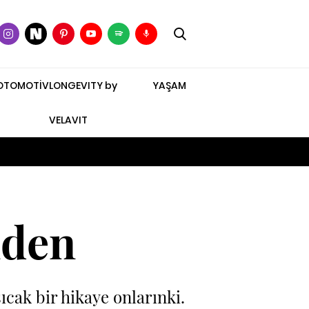
OTOMOTİV
LONGEVITY by
YAŞAM
VELAVIT
nden
ıcak bir hikaye onlarınki.