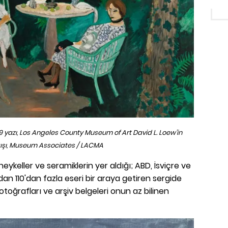
19 yazı, Los Angeles County Museum of Art David L. Loew'in
şı, Museum Associates / LACMA
 heykeller ve seramiklerin yer aldığı; ABD, İsviçre ve
an 110'dan fazla eseri bir araya getiren sergide
otoğrafları ve arşiv belgeleri onun az bilinen