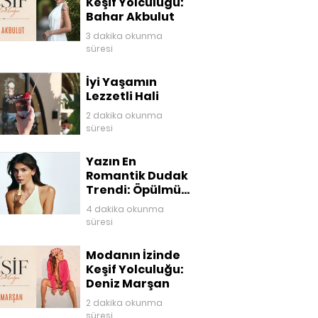
Keşif Yolculuğu:
Bahar Akbulut
3 dakika okunma
süresi
İyi Yaşamın
Lezzetli Hali
2 dakika okunma
süresi
Yazın En
Romantik Dudak
Trendi: Öpülmüş
Dudaklar
4 dakika okunma
süresi
Modanın İzinde
Keşif Yolculuğu:
Deniz Marşan
2 dakika okunma
süresi