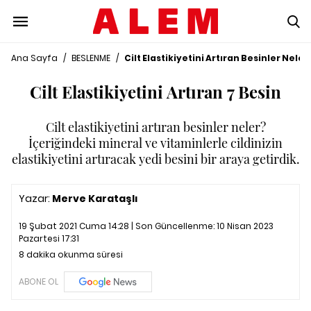
Ana Sayfa
/
BESLENME
/
Cilt Elastikiyetini Artıran Besinler Neler
Cilt Elastikiyetini Artıran 7 Besin
Cilt elastikiyetini artıran besinler neler?
İçeriğindeki mineral ve vitaminlerle cildinizin
elastikiyetini artıracak yedi besini bir araya getirdik.
Yazar:
Merve Karataşlı
19 Şubat 2021 Cuma 14:28 | Son Güncellenme:
10 Nisan 2023
Pazartesi 17:31
8 dakika okunma süresi
ABONE OL