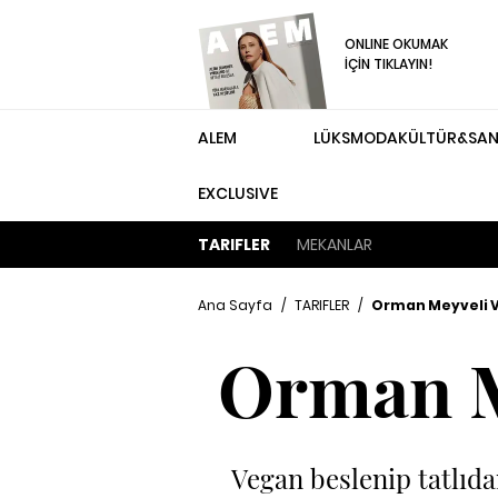
ONLINE OKUMAK
İÇİN TIKLAYIN!
ALEM
LÜKS
MODA
KÜLTÜR&SA
EXCLUSIVE
TARIFLER
MEKANLAR
Ana Sayfa
/
TARIFLER
/
Orman Meyveli V
Orman M
Vegan beslenip tatlıda