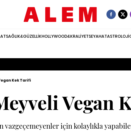
NAT
SAĞLIK&GÜZELLİK
HOLLYWOOD&KRALİYET
SEYAHAT
ASTROLOJİ
egan Kek Tarifi
eyveli Vegan Ke
n vazgeçemeyenler için kolaylıkla yapabi