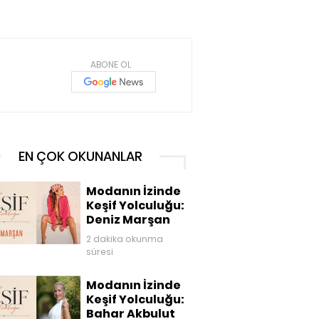
ABONE OL
EN ÇOK OKUNANLAR
Modanın İzinde
Keşif Yolculuğu:
Deniz Marşan
2 dakika okunma
süresi
Modanın İzinde
Keşif Yolculuğu:
Bahar Akbulut