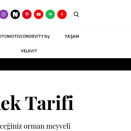
OTOMOTİV
LONGEVITY by
YAŞAM
VELAVIT
k Tarifi
leceğiniz orman meyveli