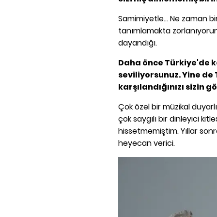
Samimiyetle... Ne zaman b
tanımlamakta zorlanıyorum
dayandığı.
Daha önce Türkiye'de k
seviliyorsunuz. Yine de 
karşılandığınızı sizin 
Çok özel bir müzikal duyarlılı
çok saygılı bir dinleyici ki
hissetmemiştim. Yıllar son
heyecan verici.