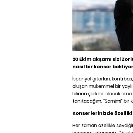
20 Ekim akşamı sizi Zor
nasıl bir konser bekliyo
İspanyol gitarları, kontrb
oluşan mükemmel bir yaylı dö
bilinen şarkılar olacak ama
tanıtacağım. "Samimi" bir 
Konserlerinizde özellikl
Her zaman özellikle sevdiği
seçmemi isterseniz; "Vuela