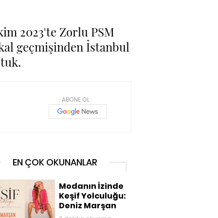
kim 2023'te Zorlu PSM
ikal geçmişinden İstanbul
tuk.
ABONE OL
EN ÇOK OKUNANLAR
Modanın İzinde
Keşif Yolculuğu:
Deniz Marşan