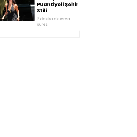
Puantiyeli Şehir
Stili
2 dakika okunma
süresi