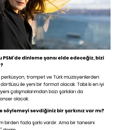
lu PSM'de dinleme şansı elde edeceğiz, bizi
r?
as, perküsyon, trompet ve Türk müzisyenlerden
rtlüsü ile yeni bir format olacak. Tabii ki en iyi
 yeni çalışmalarımdan bazı şarkıları da
konser olacak.
e söylemeyi sevdiğiniz bir şarkınız var mı?
m birden fazla şarkı vardır. Ama bir tanesini
" derim.