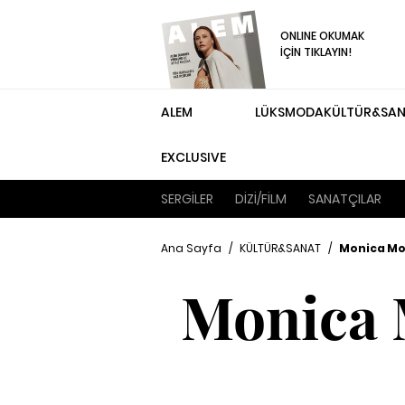
ONLINE OKUMAK
İÇİN TIKLAYIN!
ALEM
LÜKS
MODA
KÜLTÜR&SA
EXCLUSIVE
SERGİLER
DİZİ/FİLM
SANATÇILAR
Ana Sayfa
/
KÜLTÜR&SANAT
/
Monica Mol
Monica 