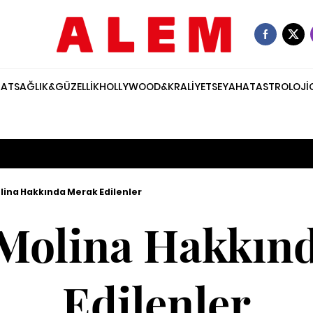
NAT
SAĞLIK&GÜZELLİK
HOLLYWOOD&KRALİYET
SEYAHAT
ASTROLOJİ
ina Hakkında Merak Edilenler
Molina Hakkın
Edilenler