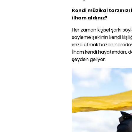
Kendi müzikal tarzınızı 
ilham aldınız?
Her zaman kişisel şarkı söy
söyleme şeklinin kendi kişi
imza atmak bazen neredey
İlham kendi hayatımdan, d
şeyden geliyor.