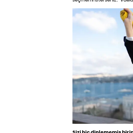
Sizi hiç dinlememiş biri