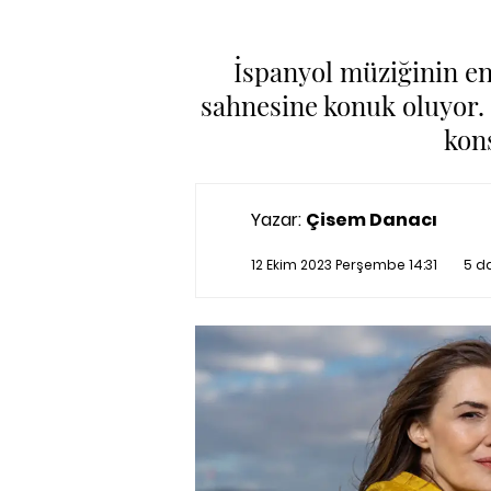
İspanyol müziğinin e
sahnesine konuk oluyor. 
kon
Yazar:
Çisem Danacı
12 Ekim 2023 Perşembe 14:31
5 d