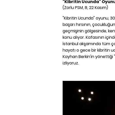
"Kibritin Ucunda" Oyun
(Zorlu PSM, 8, 22 Kasım)
"Kibritin Ucunda" oyunu, 30'
başarı hırsının, çocukluğun
geçmişinin gölgesinde, ken
konu alıyor. Kafasının için
İstanbul akşamında tüm çoc
hayatı o gece bir kibritin
Kayhan Berkin'in yönettiği
izliyoruz.