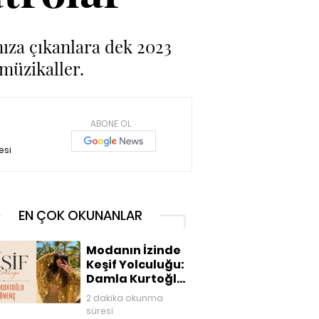
mıza çıkanlara dek 2023
müzikaller.
ABONE OL
esi
EN ÇOK OKUNANLAR
Modanın İzinde
Keşif Yolculuğu:
Damla Kurtoğlu
Akgönenç
2 dakika okunma
süresi