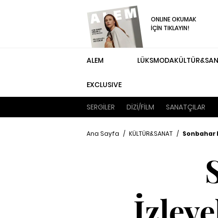
ONLINE OKUMAK
İÇİN TIKLAYIN!
ALEM
LÜKS
MODA
KÜLTÜR&SA
EXCLUSIVE
SERGİLER
DİZİ/FİLM
SANATÇILAR
Ana Sayfa
/
KÜLTÜR&SANAT
/
Sonbahar 
İzleye