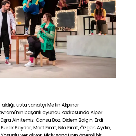
aldığı, usta sanatçı Metin Akpınar
Bayramı'nın başarılı oyuncu kadrosunda Alper
üşra Alnıtemiz, Cansu Boz, Didem Balçın, Erdi
Burak Baydar, Mert Fırat, Nila Fırat, Özgün Aydın,
Yosunlu yer alıyor. Hiciv sanatının önemli bir