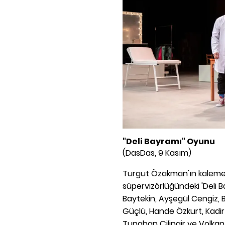
"Deli Bayramı" Oyunu
(DasDas, 9 Kasım)
Turgut Özakman'ın kaleme 
süpervizörlüğündeki 'Deli 
Baytekin, Ayşegül Cengiz, B
Güçlü, Hande Özkurt, Kadir 
Tunahan Çilingir ve Volkan 