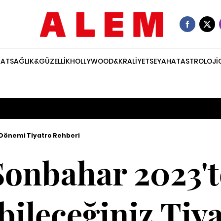
NAT
SAĞLIK&GÜZELLİK
HOLLYWOOD&KRALİYET
SEYAHAT
ASTROLOJİ
Dönemi Tiyatro Rehberi
Sonbahar 2023't
bileceğiniz Tiy