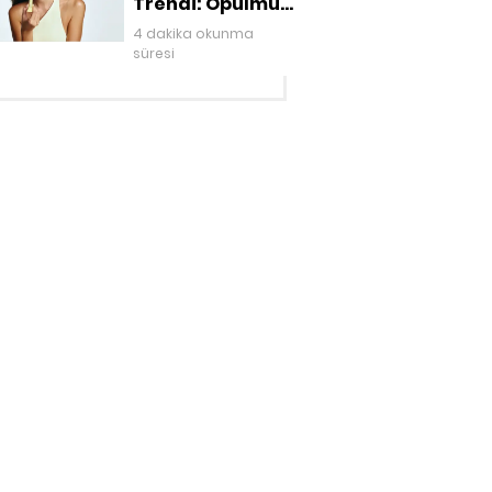
Trendi: Öpülmüş
Dudaklar
4 dakika okunma
süresi