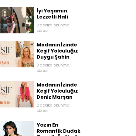
İyi Yaşamın
Lezzetli Hali
2 dakika okunma
süresi
Modanın İzinde
Keşif Yolculuğu:
Duygu Şahin
3 dakika okunma
süresi
Modanın İzinde
Keşif Yolculuğu:
Deniz Marşan
2 dakika okunma
süresi
Yazın En
Romantik Dudak