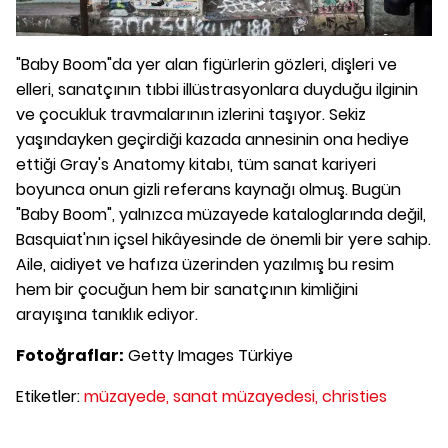
"Baby Boom"da yer alan figürlerin gözleri, dişleri ve
elleri, sanatçının tıbbi illüstrasyonlara duyduğu ilginin
ve çocukluk travmalarının izlerini taşıyor. Sekiz
yaşındayken geçirdiği kazada annesinin ona hediye
ettiği Gray's Anatomy kitabı, tüm sanat kariyeri
boyunca onun gizli referans kaynağı olmuş. Bugün
"Baby Boom", yalnızca müzayede kataloglarında değil,
Basquiat'nın içsel hikâyesinde de önemli bir yere sahip.
Aile, aidiyet ve hafıza üzerinden yazılmış bu resim
hem bir çocuğun hem bir sanatçının kimliğini
arayışına tanıklık ediyor.
Fotoğraflar:
Getty Images Türkiye
Etiketler:
müzayede,
sanat müzayedesi,
christies