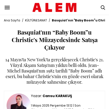
Ana Sayfa
/
KÜLTÜR&SANAT
/
Basquiat'nın “Baby Boom”u Christ
Basquiat'nın “Baby Boom”u
Christie's Müzayedesinde Satışa
Çıkıyor
14 Mayıs'ta New York'ta gerçekleşecek Christie's 21.
Yüzyıl Akşam Satışı'nın yıldızı belli oldu. Jean-
Michel Basquiat'nın 1982 tarihli “Baby Boom” adlı
eseri, bu bahar Christie's'nin en gözde eseri olarak
müzayede sahnesine çıkıyor.
Yazar:
Cansu KARAKUŞ
1 Mayıs 2025 Perşembe 13:12 | Son