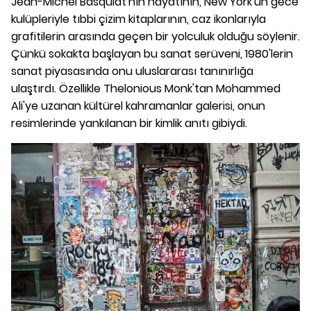
Jean-Michel Basquiat'nın hayatının, New York'un gece
kulüpleriyle tıbbi çizim kitaplarının, caz ikonlarıyla
grafitilerin arasında geçen bir yolculuk olduğu söylenir.
Çünkü sokakta başlayan bu sanat serüveni, 1980'lerin
sanat piyasasında onu uluslararası tanınırlığa
ulaştırdı. Özellikle Thelonious Monk'tan Mohammed
Ali'ye uzanan kültürel kahramanlar galerisi, onun
resimlerinde yankılanan bir kimlik anıtı gibiydi.