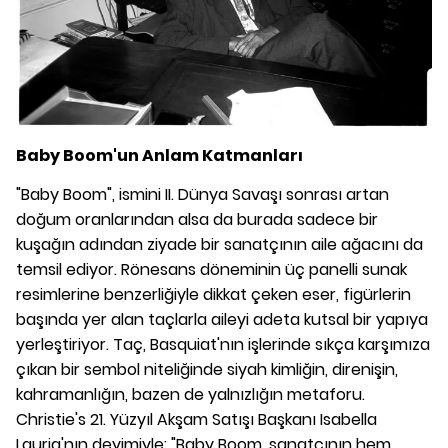
Baby Boom'un Anlam Katmanları
"Baby Boom", ismini II. Dünya Savaşı sonrası artan
doğum oranlarından alsa da burada sadece bir
kuşağın adından ziyade bir sanatçının aile ağacını da
temsil ediyor. Rönesans döneminin üç panelli sunak
resimlerine benzerliğiyle dikkat çeken eser, figürlerin
başında yer alan taçlarla aileyi adeta kutsal bir yapıya
yerleştiriyor. Taç, Basquiat'nın işlerinde sıkça karşımıza
çıkan bir sembol niteliğinde siyah kimliğin, direnişin,
kahramanlığın, bazen de yalnızlığın metaforu.
Christie's 21. Yüzyıl Akşam Satışı Başkanı Isabella
Lauria'nın deyimiyle: "Baby Boom, sanatçının hem