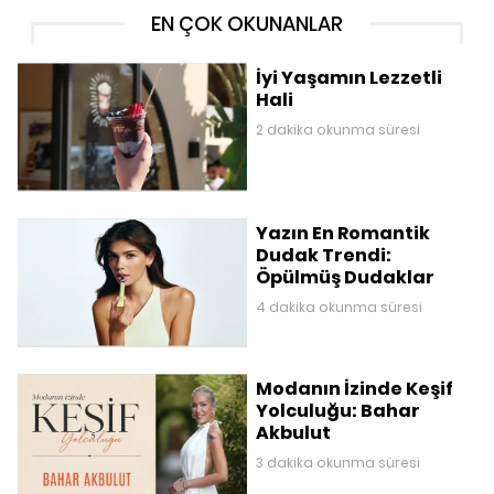
EN ÇOK OKUNANLAR
İyi Yaşamın Lezzetli
Hali
2 dakika okunma süresi
Yazın En Romantik
Dudak Trendi:
Öpülmüş Dudaklar
4 dakika okunma süresi
Modanın İzinde Keşif
Yolculuğu: Bahar
Akbulut
3 dakika okunma süresi