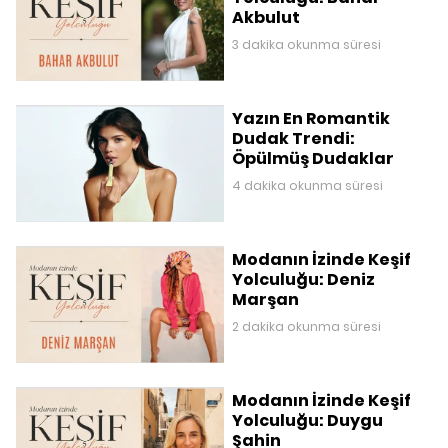
Akbulut
3 dakika okunma süresi
Yazın En Romantik
Dudak Trendi:
Öpülmüş Dudaklar
4 dakika okunma süresi
Modanın İzinde Keşif
Yolculuğu: Deniz
Marşan
2 dakika okunma süresi
Modanın İzinde Keşif
Yolculuğu: Duygu
Şahin