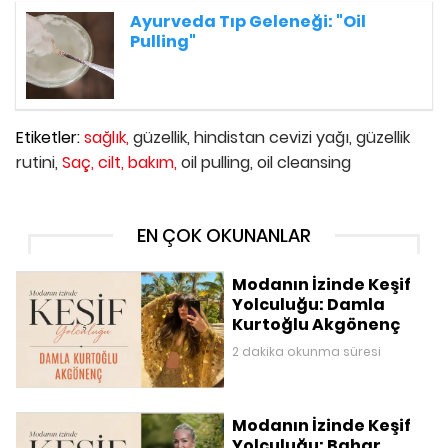
Ayurveda Tıp Geleneği: "Oil
Pulling"
Etiketler:
sağlık,
güzellik,
hindistan cevizi yağı,
güzellik
rutini,
Saç,
cilt,
bakım,
oil pulling,
oil cleansing
EN ÇOK OKUNANLAR
Modanın İzinde Keşif
Yolculuğu: Damla
Kurtoğlu Akgönenç
2 dakika okunma süresi
Modanın İzinde Keşif
Yolculuğu: Bahar