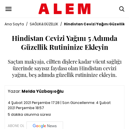
Ana Sayfa
/
SAĞLIK&GÜZELLİK
/
Hindistan Cevizi Yağını Güzellik R
Hindistan Cevizi Yağını 5 Adımda
Güzellik Rutininize Ekleyin
Saçtan makyaja, ciltten dişlere kadar vücut sağlığı
üzerinde sayısız faydası olan Hindistan cevizi
yağını, beş adımda güzellik rutininize ekleyin.
Yazar:
Melda Yüzbaşıoğlu
4 Şubat 2021 Perşembe 17:28 | Son Güncellenme:
4 Şubat
2021 Perşembe 18:57
5 dakika okunma süresi
ABONE OL