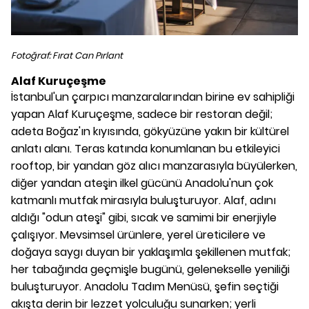
Fotoğraf: Fırat Can Pırlant
Alaf Kuruçeşme
İstanbul'un çarpıcı manzaralarından birine ev sahipliği
yapan Alaf Kuruçeşme, sadece bir restoran değil;
adeta Boğaz'ın kıyısında, gökyüzüne yakın bir kültürel
anlatı alanı. Teras katında konumlanan bu etkileyici
rooftop, bir yandan göz alıcı manzarasıyla büyülerken,
diğer yandan ateşin ilkel gücünü Anadolu'nun çok
katmanlı mutfak mirasıyla buluşturuyor. Alaf, adını
aldığı "odun ateşi" gibi, sıcak ve samimi bir enerjiyle
çalışıyor. Mevsimsel ürünlere, yerel üreticilere ve
doğaya saygı duyan bir yaklaşımla şekillenen mutfak;
her tabağında geçmişle bugünü, gelenekselle yeniliği
buluşturuyor. Anadolu Tadım Menüsü, şefin seçtiği
akışta derin bir lezzet yolculuğu sunarken; yerli