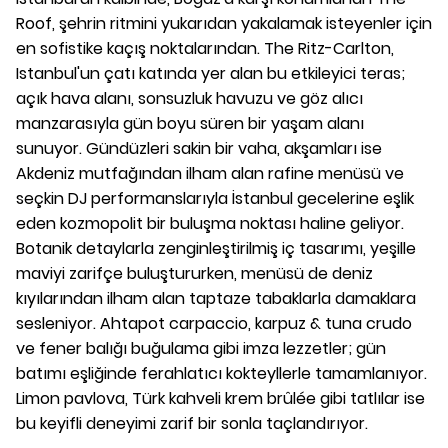
Roof, şehrin ritmini yukarıdan yakalamak isteyenler için
en sofistike kaçış noktalarından. The Ritz-Carlton,
Istanbul'un çatı katında yer alan bu etkileyici teras;
açık hava alanı, sonsuzluk havuzu ve göz alıcı
manzarasıyla gün boyu süren bir yaşam alanı
sunuyor. Gündüzleri sakin bir vaha, akşamları ise
Akdeniz mutfağından ilham alan rafine menüsü ve
seçkin DJ performanslarıyla İstanbul gecelerine eşlik
eden kozmopolit bir buluşma noktası haline geliyor.
Botanik detaylarla zenginleştirilmiş iç tasarımı, yeşille
maviyi zarifçe buluştururken, menüsü de deniz
kıyılarından ilham alan taptaze tabaklarla damaklara
sesleniyor. Ahtapot carpaccio, karpuz & tuna crudo
ve fener balığı buğulama gibi imza lezzetler; gün
batımı eşliğinde ferahlatıcı kokteyllerle tamamlanıyor.
Limon pavlova, Türk kahveli krem brûlée gibi tatlılar ise
bu keyifli deneyimi zarif bir sonla taçlandırıyor.