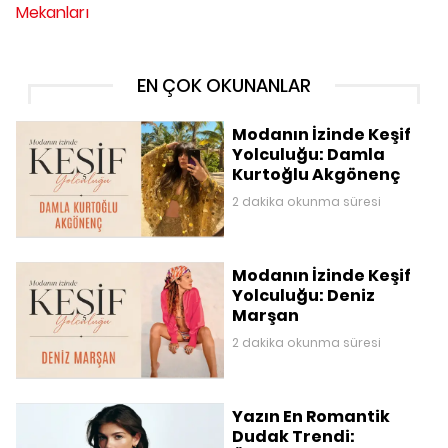
Mekanları
EN ÇOK OKUNANLAR
Modanın İzinde Keşif
Yolculuğu: Damla
Kurtoğlu Akgönenç
2 dakika okunma süresi
Modanın İzinde Keşif
Yolculuğu: Deniz
Marşan
2 dakika okunma süresi
Yazın En Romantik
Dudak Trendi: