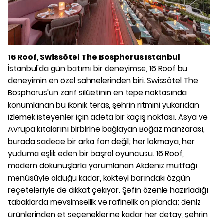
16 Roof, Swissôtel The Bosphorus Istanbul
İstanbul'da gün batımı bir deneyimse, 16 Roof bu
deneyimin en özel sahnelerinden biri. Swissôtel The
Bosphorus'un zarif silüetinin en tepe noktasında
konumlanan bu ikonik teras, şehrin ritmini yukarıdan
izlemek isteyenler için adeta bir kaçış noktası. Asya ve
Avrupa kıtalarını birbirine bağlayan Boğaz manzarası,
burada sadece bir arka fon değil; her lokmaya, her
yuduma eşlik eden bir başrol oyuncusu. 16 Roof,
modern dokunuşlarla yorumlanan Akdeniz mutfağı
menüsüyle olduğu kadar, kokteyl barındaki özgün
reçeteleriyle de dikkat çekiyor. Şefin özenle hazırladığı
tabaklarda mevsimsellik ve rafinelik ön planda; deniz
ürünlerinden et seçeneklerine kadar her detay, şehrin