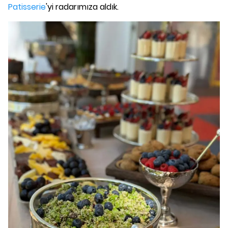
Patisserie
'yi radarımıza aldık.