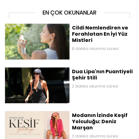
EN ÇOK OKUNANLAR
Cildi Nemlendiren ve
Ferahlatan En İyi Yüz
Mistleri
8 dakika okunma süresi
Dua Lipa'nın Puantiyeli
Şehir Stili
2 dakika okunma süresi
Modanın İzinde Keşif
Yolculuğu: Deniz
Marşan
2 dakika okunma süresi