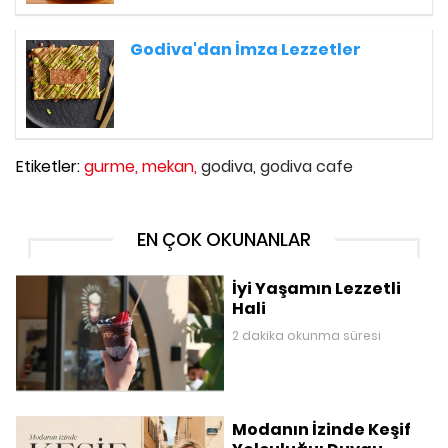
Godiva'dan İmza Lezzetler
Etiketler:
gurme,
mekan,
godiva,
godiva cafe
EN ÇOK OKUNANLAR
İyi Yaşamın Lezzetli
Hali
2 dakika okunma süresi
Modanın İzinde Keşif