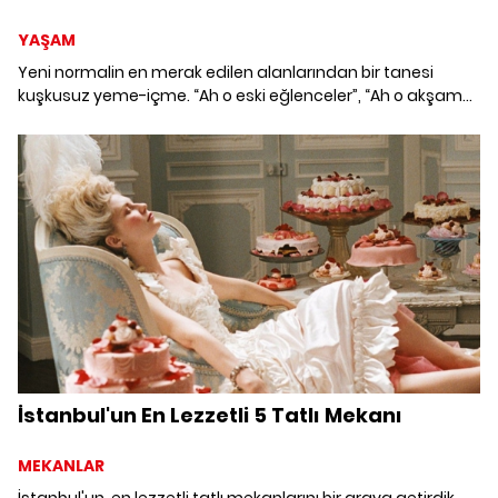
YAŞAM
Yeni normalin en merak edilen alanlarından bir tanesi
kuşkusuz yeme-içme. “Ah o eski eğlenceler”, “Ah o akşam
yemekleri” derken İstanbul'un en hit mekanlarına göz
atalım mı? İstanbul'un Boğaz manzaralı en iyi restoranları
ve Boğaz Manzaralı restoranlar listesi; İstanbul'un en
popüler en ünlü 12 Mekanı...
İstanbul'un En Lezzetli 5 Tatlı Mekanı
MEKANLAR