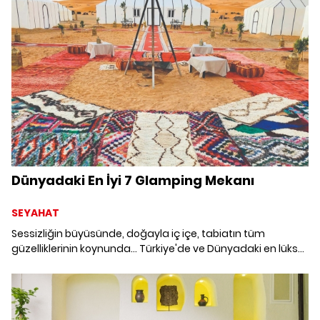
serüvende bize eşlik etmeye ne dersiniz?
Dünyadaki En İyi 7 Glamping Mekanı
SEYAHAT
Sessizliğin büyüsünde, doğayla iç içe, tabiatın tüm
güzelliklerinin koynunda... Türkiye'de ve Dünyadaki en lüks
Glamping alanları, sadeliğin lüks ile buluşma noktası.
Geçirmekte olduğumuz sosyal mesafeli yeni normalin
getirilerine en uygunu, oldukça izole bir tatil anlayışı.
Dünyadan ve ülkemizden Glamping yerleri şimdi sizlerle.