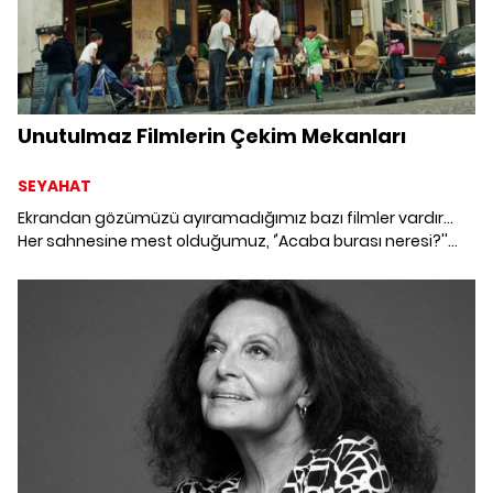
Unutulmaz Filmlerin Çekim Mekanları
SEYAHAT
Ekrandan gözümüzü ayıramadığımız bazı filmler vardır…
Her sahnesine mest olduğumuz, ‘'Acaba burası neresi?''
diye kendi kendimize sorup durduğumuz… Merakınızı
gidermek için unutulmaz filmlerin büyüleyici çekim
mekanlarını bir araya getirdik.