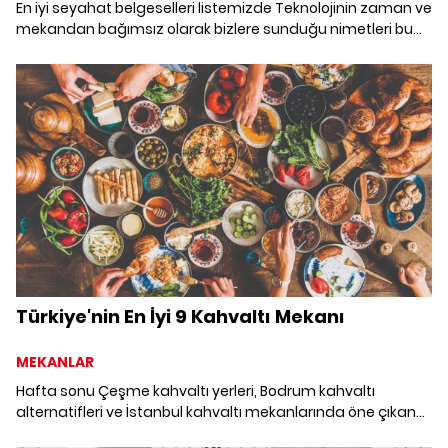
En iyi seyahat belgeselleri listemizde Teknolojinin zaman ve
mekandan bağımsız olarak bizlere sunduğu nimetleri bu
günlerinde daha iyi anlıyoruz. Seyahat tutkunu bizler için
bugünleri kolaylaştıran dünyaya bakış açınızı değiştirip
ufkunuzu genişletecek mutlaka izlenmesi gereken 4
macera dolu seyahat belgeseline birlikte göz atalım. Kim
bilir belki hayranı olduğumuz isimlerin elinden tutup bir
yolculuğa çıkarız.
Türkiye'nin En İyi 9 Kahvaltı Mekanı
MEKANLAR
Hafta sonu Çeşme kahvaltı yerleri, Bodrum kahvaltı
alternatifleri ve İstanbul kahvaltı mekanlarında öne çıkan
kahvaltı menülerinin peşine düştük. Bu lezzet dolu