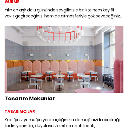
GURME
Yılın en aşk dolu gününde sevgilinizle birlikte hem keyifli
vakit geçireceğiniz, hem de atmosferiyle çok seveceğiniz
mekanları bir araya getirdik. Deniz ürünlerinden İtalyan
lezzetlerine, çok çeşitli menüleriyle damaklarda uzun süre
tat bırakacak şehrin en iyi yerlerini görmek için galeriye
tıklayın. Sevgililer Günü Mekan Önerileri 2022
Tasarım Mekanlar
TASARIMCILAR
Yediğiniz yemeğin ya da içtiğinizin damağınızda bıraktığı
tadın yanında, duyularınıza hitap edebilecek,