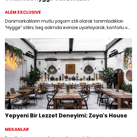
ALEM EXCLUSIVE
Danimarkalıların mutlu yaşam stili olarak tanımladıkları
“Hygge” stilini, beş adımda evinize uyarlayarak, konforlu ve
enerjik köşeler yaratmaya ne dersiniz? Doğal tonların
hakim olduğu sımsıcak köşeler, sonbahar ve kış aylarında
‘Evim, güzel evim' hissiyatını pekiştirmeye aday.
Yepyeni Bir Lezzet Deneyimi: Zoya's House
MEKANLAR