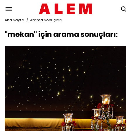
Ana Sayfa
/
Arama Sonuçları
"mekan" için arama sonuçları: