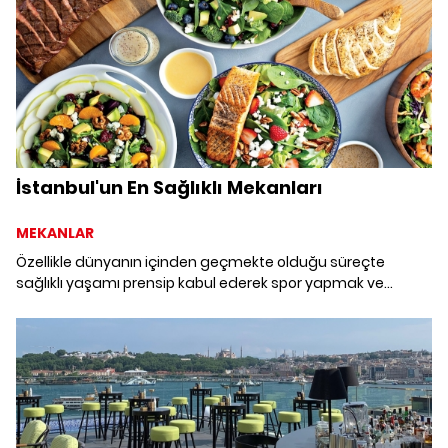
İstanbul'un En Sağlıklı Mekanları
MEKANLAR
Özellikle dünyanın içinden geçmekte olduğu süreçte
sağlıklı yaşamı prensip kabul ederek spor yapmak ve
düzgün beslenmek bir hayli önem kazandı. İstanbul'da da
gitgide popülerleşen mekan kültürüne baktığımızda ise
sağlıklı beslenmeyi bir yaşam biçimi haline getirmenin artık
daha kolay olduğunu görüyoruz. Gelin, İstanbul'un en
sağlıklı mekanlarını derlediğimiz listeye birlikte göz atalım.