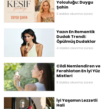
Yolculuğu: Duygu
Şahin
3 dakika okunma süresi
Yazın En Romantik
Dudak Trendi:
Öpülmüş Dudaklar
4 dakika okunma süresi
Cildi Nemlendiren ve
Ferahlatan En İyi Yüz
Mistleri
8 dakika okunma süresi
İyi Yaşamın Lezzetli
Hali