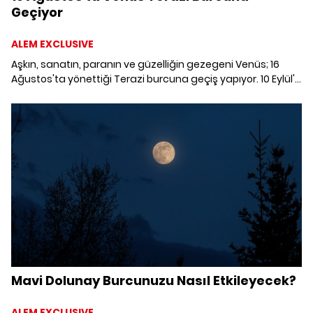
Geçiyor
ALEM EXCLUSIVE
Aşkın, sanatın, paranın ve güzelliğin gezegeni Venüs; 16
Ağustos'ta yönettiği Terazi burcuna geçiş yapıyor. 10 Eylül'e
kadar Terazi burcunda kalacak olan Venüs gezegeni
geçişinin, burçlara etkilerini derledik.
Mavi Dolunay Burcunuzu Nasıl Etkileyecek?
ALEM EXCLUSIVE