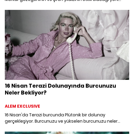
ayda şifalandırıcı etkiler ön plana çıkıyor. 1 Nisan Koç yeni
ayında burcunuzu ve yükselen burcunuzu nelerin
beklediğini derledik.
16 Nisan Terazi Dolunayında Burcunuzu
Neler Bekliyor?
ALEM EXCLUSIVE
16 Nisan'da Terazi burcunda Plütonik bir dolunay
gerçekleşiyor. Burcunuzu ve yükselen burcunuzu neler
bekliyor?