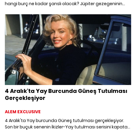
hangi burç ne kadar şanslı olacak? Jüpiter gezegeninin
Balık burcunda gerçekleşecek bir yıllık seyahati hangi burcu
nasıl etkileyecek? 2022 yılına astrolojik açıdan bakıyoruz ve
'hangi burç hangi konularda şanslı olacak?' sorusunu
mercek altına alıyoruz.
4 Aralık'ta Yay Burcunda Güneş Tutulması
Gerçekleşiyor
ALEM EXCLUSIVE
4 Aralık'ta Yay burcunda Güneş tutulması gerçekleşiyor.
Son bir buçuk senenin İkizler-Yay tutulması serisini kapatan
bu tutulma güzel anlaşmalar ve başlangıçları beraberinde