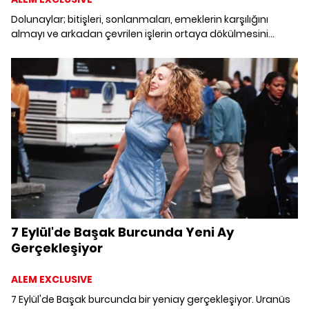
Dolunaylar; bitişleri, sonlanmaları, emeklerin karşılığını
almayı ve arkadan çevrilen işlerin ortaya dökülmesini
temsil eder. Bu dolunaya mavi dolunay diyoruz, çünkü bu
ay içerisinde ikinci dolunay aynı burçta gerçekleşiyor. Bu
dolunayı diğerlerinden ayıran ise içerisinde Jüpiter
gezegeninin olması. Peki Kova'da gerçekleşen mavi
dolunay burcunuzu nasıl etkileyecek?
7 Eylül'de Başak Burcunda Yeni Ay
Gerçekleşiyor
ALEM EXCLUSIVE
7 Eylül'de Başak burcunda bir yeniay gerçekleşiyor. Uranüs