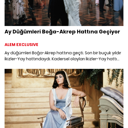
Ay Düğümleri Boğa-Akrep Hattına Geçiyor
ALEM EXCLUSIVE
Ay düğümleri Boğa-Akrep hattına geçti. Son bir buçuk yıldır
İkizler-Yay hattındaydı. Kadersel olayları İkizler-Yay hattı
üzerinde yaşadık. Gündem konularımız, İkizler-Yay burçları
haritamızda hangi alanı yönetiyorsa, orasıydı. Peki, ay
düğümlerinin Boğa-Akrep hattına geçişi burcunuza nasıl
etki edecek?