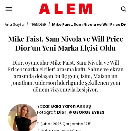
Ana Sayfa
/
TRENDLER
/
Mike Faist, Sam Nivola ve Will Price Dior
Mike Faist, Sam Nivola ve Will Price
Dior'un Yeni Marka Elçisi Oldu
Dior, oyuncular Mike Faist, Sam Nivola ve Will
Price'ı marka elçileri arasına kattı. Sahne ve ekran
arasında dolaşan bu üç genç isim, Maison'un
Jonathan Anderson liderliğinde şekillenen yeni
dönem vizyonuyla kesişiyor.
Yazar:
Bala Yaren AKKUŞ
Fotoğraf:
Dior, © GEORGE EYRES
11 Şubat 2026 Çarşamba 12:51
4 dakika okunma süresi