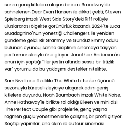
sonra geniş kitlelere ulaşan bir isim. Broadway'de
sahnelenen Dear Evan Hansen ile dikkat çekti; Steven
Spielberg imzalı West Side Story'deki Riff rolüyle
uluslararası ölçekte görünürlük kazandı. 2024'te Luca
Guadagnino'nun yönettiği Challengers ile yeniden
gündeme geldi. Bir Grammy ve Gündüz Emmy ödülü
bulunan oyuncu, sahne disiplinini sinemaya taşıyan
performanslarıyla öne çıkıyor. Jonathan Anderson'ın
onun için yaptığı "Her jestin altında sessiz bir titizlik
var" yorumu da bu yaklaşımı destekler nitelikte.
Sam Nivola ise özellikle The White Lotus'un üçüncü
sezonuyla küresel izleyiciye ulaşarak adını geniş
kitlelere duyurdu. Noah Baumbach imzalı White Noise,
Anne Hathaway'le birlikte rol aldığı Eileen ve mini dizi
The Perfect Couple gibi projelerle, genç yaşına
rağmen güçlü yönetmenlerle çalışmış bir profil çiziyor.
Seçtiği yapımlar, ana akım ile auteur sineması