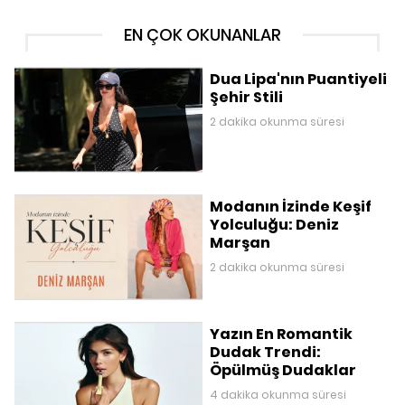
EN ÇOK OKUNANLAR
Dua Lipa'nın Puantiyeli
Şehir Stili
2 dakika okunma süresi
Modanın İzinde Keşif
Yolculuğu: Deniz
Marşan
2 dakika okunma süresi
Yazın En Romantik
Dudak Trendi:
Öpülmüş Dudaklar
4 dakika okunma süresi