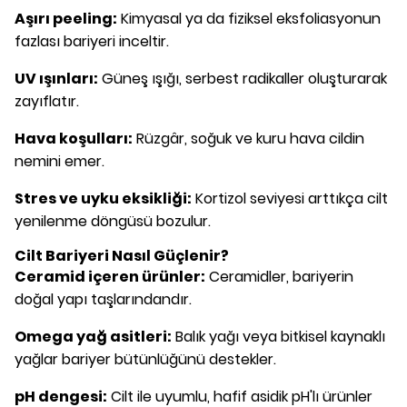
Aşırı peeling:
Kimyasal ya da fiziksel eksfoliasyonun
fazlası bariyeri inceltir.
UV ışınları:
Güneş ışığı, serbest radikaller oluşturarak
zayıflatır.
Hava koşulları:
Rüzgâr, soğuk ve kuru hava cildin
nemini emer.
Stres ve uyku eksikliği:
Kortizol seviyesi arttıkça cilt
yenilenme döngüsü bozulur.
Cilt Bariyeri Nasıl Güçlenir?
Ceramid içeren ürünler:
Ceramidler, bariyerin
doğal yapı taşlarındandır.
Omega yağ asitleri:
Balık yağı veya bitkisel kaynaklı
yağlar bariyer bütünlüğünü destekler.
pH dengesi:
Cilt ile uyumlu, hafif asidik pH'lı ürünler