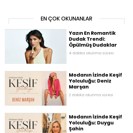
EN ÇOK OKUNANLAR
Yazın En Romantik
Dudak Trendi:
Öpülmüş Dudaklar
4 dakika okunma süresi
Modanın İzinde Keşif
Yolculuğu: Deniz
Marşan
2 dakika okunma süresi
Modanın İzinde Keşif
Yolculuğu: Duygu
Şahin