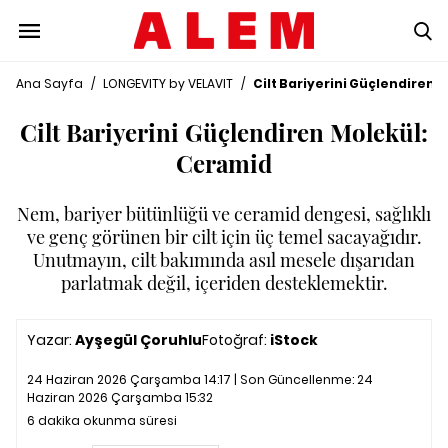
Ana Sayfa
/
LONGEVITY by VELAVIT
/
Cilt Bariyerini Güçlendiren 
Cilt Bariyerini Güçlendiren Molekül:
Ceramid
Nem, bariyer bütünlüğü ve ceramid dengesi, sağlıklı
ve genç görünen bir cilt için üç temel sacayağıdır.
Unutmayın, cilt bakımında asıl mesele dışarıdan
parlatmak değil, içeriden desteklemektir.
Yazar:
Ayşegül Çoruhlu
Fotoğraf:
iStock
24 Haziran 2026 Çarşamba 14:17 | Son Güncellenme:
24
Haziran 2026 Çarşamba 15:32
6 dakika okunma süresi